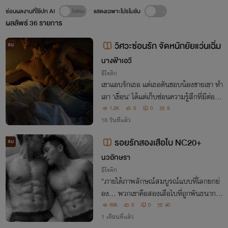
ซ่อนผลงานที่ใช้ปก AI
แสดงเฉพาะโปรโมชัน
ผลลัพธ์
36
รายการ
วิศวะซ่อนรัก จัดหนักยัยแว่นเฉิ่ม
จบ
นางฟ้าเอวี
อีโรติก
เขาแอบรักเธอ แต่เธอดันชอบน้องชายเขา ทำ
เอา 'เขื่อน' ได้แต่เก็บซ่อนความรู้สึกที่มีต่อ
'น้ำชา' เอาไว้ไม่ให้เธอรู้ แต่แล้วเมื่อเธอถูกน้
1.2K
0
0
9
องชายเขาหักอก หนุ่มวิศวะเลยได้ทีรุกแบบจั
18 วันที่แล้ว
ดหนักจนเตียงแทบพัง
รอยรักสองเสือไบ NC20+
จบ
นวอักษรา
อีโรติก
"ภายใต้ภาพลักษณ์สมบูรณ์แบบที่โลกยกย่
อง... พวกเขาคือสองเสือไบที่ถูกพันธนาการ
ไว้ในเงามืด"
595
0
0
40
1 เดือนที่แล้ว