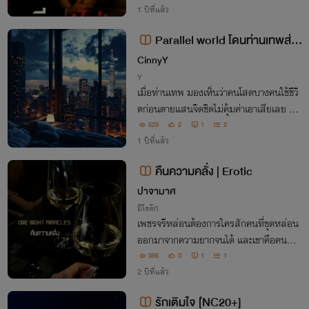
ม่มีเงินใช้หนี้ เธอจึงยอมเป็น “นางบำเรอ” ใ
1 ปีที่แล้ว
ห้เขา 6 เดือน แต่แล้วความสัม
Parallel world โดนท่านเทพส่งไ
ปเกิดใหม่ในโลกคู่ขนานสุดหื่น (PWP)
CinnyY
Y
เมื่อท่านเทพ มองเห็นว่าคนโสดบางคนใช้ชีวิ
ตก่อนตายแสนจืดชืดไม่คุ้มค่าเอาเสียเลย พอ
คนผู้นั้นตายลง จึงเพิ่มออฟชัั่นให้ และส่งไปเ
623
2
1
2
กิดใหม่ในโลกคู่ขนาน แต่สิ่งที่เพิ่มขึ้นมานั้น
1 ปีที่แล้ว
มันมีแต่ความเสียว!!
คืนความคลั่ง | Erotic
ปาจามาศ
อีโรติก
เพชรจรีหล่อนต้องการใครสักคนที่ขุดหล่อน
ออกมาจากความยากจนได้ และเขาคือคนนั้น
ที่หล่อนเลือก ท่านสินทร์...ชายวัยสี่สิบ ที่ห
356
0
1
1
ล่อนหวังจะได้สัมผัสความเร้าร้อนจากเขามา
2 ปีที่แล้ว
นาน
รักเติมใจ [์NC20+]