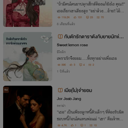
“ถ้ามีคนโดนยาปลุกเซ็กส์ต้องแก้ยังไง คุณ!!”
เธอเรียกเขาเสียงสูง “อย่าล้วง...อ้าย!! ไอ้บ้า
อย่าจับ”
119.2K
131
23
70
8 เดือนที่แล้ว
กับดักรักดาราดังกับยายนักข่าว
แสนซน
Sweet lemon rose
อีโรติก
เพราะรักจึงยอม.....ทิ้งทุกอย่างเพื่อเธอ
396
3
4
2
1 ปีที่แล้ว
เมีย(ไม่)จำยอม
จบ
Jor Jeab Jang
ดราม่า
“เธอ” เป็นเพียงลูกหนี้ตัวเล็กๆ ที่ต้องรับผิด
ชอบหนี้ก้อนโตแทนพ่อแม่ “เขา” คือเจ้าหนี้สุ
ดหล่อแต่เย็นชา เย่อหยิ่ง และไร้หัวใจ เมื่อไ
4.7K
1
1
13