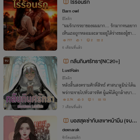
ไร่ร้อนรัก
Barn owl
อีโรติก
“ผมรักภรรยาของผมมาก... รักมากจนอยาก
เห็นเธอถูกหลอมละลายอยู่ใต้ร่างของผู้ชายที่
ดิบเถื่อนพวกนั้น”
777
1
2
2
6 เดือนที่แล้ว
กลืนกินศรัทธา[NC20+]
จบ
LustRain
อีโรติก
หลังสิ้นสงครามศักดิ์สิทธ์ ศาสนาลูมิน่าได้แ
พร่กระจายไปทั่วสารทิศ ผู้แพ้ได้ถูกล้างบางสิ้
นศรัทธา ศาสนสถานถูกทับถมกักขังตรรหา
2.7K
0
1
13
สุดจะหยั่งถึงไว้เบื้องล่าง รอคอยโอกาสย้อม
7 เดือนที่แล้ว
ผ้าบริสุทธิ์ด้วยสีแห่งราคะ
บอสสุดซ่ากับเลขาหน้ามึน (จบแ
ล้ว) มี E-Book
dexnarak
รักโรแมนติก