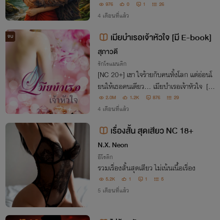
เป็นเรื่องจริง!”
976
0
1
26
4 เดือนที่แล้ว
เมียบำเรอเจ้าหัวใจ [มี E-book]
จบ
สุภาวดี
รักโรแมนติก
[NC 20+] เขา ใจร้ายกับคนทั้งโลก แต่อ่อนโ
ยนให้เธอคนเดียว... เมียบำเรอเจ้าหัวใจ [กา
รันตี NC เกือบทุกตอน พระเอกกินจุ กินดุมา
2.0M
1.2K
876
29
ก กินได้ทุกที่อีกด้วย]
4 เดือนที่แล้ว
เรื่องสั้น สุดเสียว NC 18+
N.X. Neon
อีโรติก
รวมเรื่องสั้นสุดเสียว ไม่เน้นเนื้อเรื่อง
5.2K
1
1
5
5 เดือนที่แล้ว