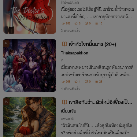
รักโรแมนติก
เนื้อคู่ของเธอไม่ได้อยู่ที่นี่ เขาข้ามน้ำข้ามทะเล
มาและที่สำคัญ .... เขาอายุน้อยกว่าเธอถึงห
นึ่งทศวรรษ
652
3
0
15
3 เดือนที่แล้ว
เจ้าหัวใจหมื่นมาร (20+)
จบ
Thaksapakhon
Y
เมื่อมหาเทพมารเซินเหลียนถูกพันธนาการด้
วยบ่วงรักเร่าร้อนจากห้าบุรุษผู้ภักดี เพลิงแค้
นจึงมลายกลายเป็นเพลิงราคะที่แผดเผา เดิ
268
1
0
28
มพันครั้งนี้คือร่างกายและหัวใจที่ยอมสยบใ
4 เดือนที่แล้ว
ห้แก่ผู้ครอบครองเพียงหนึ่งเดียว
เขาลือกันว่า..ผัวใหม่อีเฟื่องเป็นเ
จบ
สือสมิง! (PWP..NC25+)
เนี่ยนเจิน
แฟนตาซี
“ผัวมันตายไปกี่ปี... แล้วลูกในท้องน่ะลูกใค
ร? หรือข่าวลือที่ว่าผัวใหม่มันเป็นเสือสมิงจะ