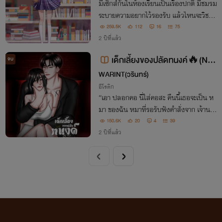
มีเซ็กส์กันในห้องเรียนเป็นเรื่องปกติ มีชมรม
ระบายความอยากไว้รองรับ แล้วไหนจะวิชาส
อนเซ็กส์ที่ถูกบรรจุอยู่ในตารางเรียนนี่อีก! พ
259.5K
112
16
75
วกเขาส่งผมมาโรงเรียนบ้าอะไรวะเนี่ยย!!
2 ปีที่แล้ว
เด็กเลี้ยงของปลัดทนงค์🔥(NC
จบ
20+)💦
WARINT(วรินทร์)
อีโรติก
“เอา ปลอกคอ นี่ใส่คอสะ คืนนี้เธอจะเป็น ห
มา ของฉัน หมาที่รอรับฟังคำสั่งจาก เจ้านาย
อย่างฉันเพียงคนเดียว
150.6K
20
4
39
2 ปีที่แล้ว