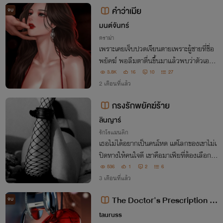
คำว่าเมีย
จบ
มนต์จันทร์
ดราม่า
เพราะเคยเจ็บปวดเจียนตายเพราะผู้ชายที่ชื่อ
พยัคฆ์ พอลืมตาตื่นขึ้นมาแล้วพบว่าตัวเองอ
ยู่ที่จุดเริ่มต้นอีกครั้ง บุหลันจึงไม่คิดรักเขาอีก
3.8K
16
10
27
และเมื่อไหร่ที่ผู้หญิงที่เขารักกลับมา เธอจะไ
2 เดือนที่แล้ว
ปพร้อมใบหย่าโดยไม่ลังเล
กรงรักพยัคฆ์ร้าย
ลินญาร์
รักโรแมนติก
เธอไม่ได้อยากเป็นคนโหด แต่โลกของเขาไม่เ
ปิดทางให้คนใจดี เขาคือมาเฟียที่ต้องเลือกระ
หว่างอำนาจกับความรัก ส่วนเธอ… เลือกจะเ
536
1
2
6
ปื้อนเลือด เพื่อยืนข้างเขาให้ถึงที่สุด
3 เดือนที่แล้ว
The Doctor's Prescription -
จบ
หมุนเข็มทิศไปติดรัก
tauruss