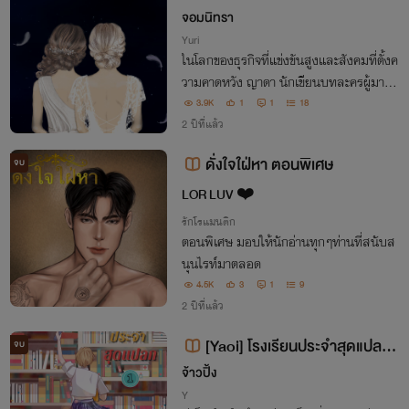
จอมนิทรา
Yuri
ในโลกของธุรกิจที่แข่งขันสูงและสังคมที่ตั้งค
วามคาดหวัง ญาดา นักเขียนบทละครผู้มากค
วามสามารถ และวารี ทายาทเจ้าของสถานีโท
3.9K
1
1
18
รทัศน์ยักษ์ใหญ่ ต่างต้องเผชิญอุปสรรคมาก
2 ปีที่แล้ว
มายเพื่อให้ความรักของทั้งคู่ได้รับการยอมรั
ดั่งใจใฝ่หา ตอนพิเศษ
จบ
บ
LOR LUV ❤️
รักโรแมนติก
ตอนพิเศษ มอบให้นักอ่านทุกๆท่านที่สนับส
นุนไรท์มาตลอด
4.5K
3
1
9
2 ปีที่แล้ว
[Yaoi] โรงเรียนประจำสุดแปลก
จบ
PWP
จ้าวปิ้ง
Y