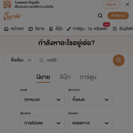
Tunwalai ธัญวลัย
เปิดแอป
เพื่อประสบการณ์ที่ดีกว่าบนมือถือ
เข้าสู่ระบบ
มาใหม่
หน้าแรก
นิยาย
อีบุ๊ก
การ์ตูน
ดรีมแชท
ธัญลิสต์
กำลังหาอะไรอยู่เอ่ย?
นิยาย
อีบุ๊ก
การ์ตูน
หมวด
สถานะจบ
ทุกหมวด
ทั้งหมด
เรียงตาม
ช่วงเวลา
การอัปเดต
ตลอดกาล