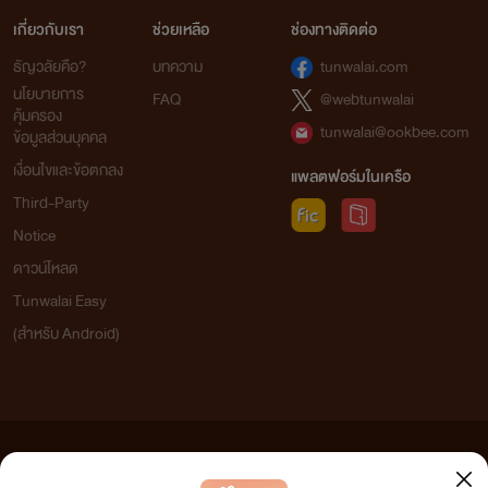
เกี่ยวกับเรา
ช่วยเหลือ
ช่องทางติดต่อ
ธัญวลัยคือ?
บทความ
tunwalai.com
นโยบายการ
FAQ
@webtunwalai
คุ้มครอง
tunwalai@ookbee.com
ข้อมูลส่วนบุคคล
เงื่อนไขและข้อตกลง
แพลตฟอร์มในเครือ
Third-Party
Notice
ดาวน์โหลด
Tunwalai Easy
(สำหรับ Android)
ข้อความที่ท่านได้อ่านจากเว็บไซต์นี้เกิดจากการเขียนโดยสาธารณชนและเผยแพร่โดยอัตโนมัติ ผู้ดูแล