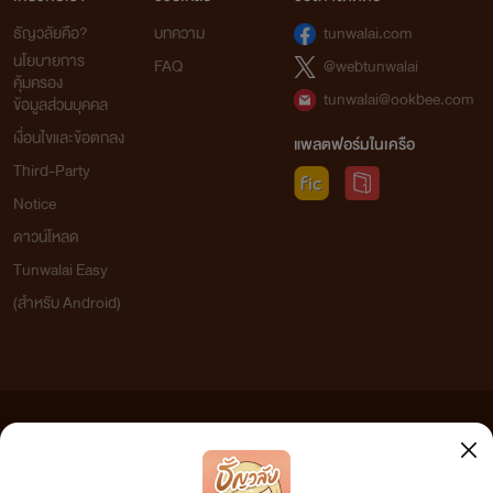
ธัญวลัยคือ?
บทความ
tunwalai.com
นโยบายการ
FAQ
@webtunwalai
คุ้มครอง
tunwalai@ookbee.com
ข้อมูลส่วนบุคคล
เงื่อนไขและข้อตกลง
แพลตฟอร์มในเครือ
Third-Party
Notice
ดาวน์โหลด
Tunwalai Easy
(สำหรับ Android)
ข้อความที่ท่านได้อ่านจากเว็บไซต์นี้เกิดจากการเขียนโดยสาธารณชนและเผยแพร่โดยอัตโนมัติ ผู้ดูแล
เว็บไซต์แห่งนี้ไม่ได้เห็นด้วยและไม่ขอรับผิดชอบต่อข้อความใดๆ ทั้งสิ้น ดังนั้นผู้อ่านทุกท่านโปรดใช้
วิจารณญาณในการกลั่นกรองด้วยตนเอง และหากท่านพบข้อความใดๆ ที่ขัดต่อกฎหมายและศีลธรรม