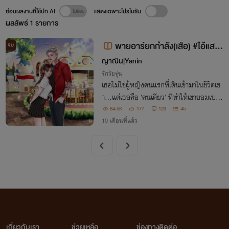
ซ่อนผลงานที่ใช้ปก AI
แสดงเฉพาะโปรโมชัน
ผลลัพธ์
1
รายการ
พายอาร์ยกกำลัง(เสือ) #ไอ้แสบ
จบ
ของพี่เสือ
ญาณิน|Yanin
รักวัยรุ่น
เธอไม่ใช่ผู้หญิงคนแรกที่เดินเข้ามาในชีวิตเข
า...แต่เธอคือ ‘คนเดียว’ ที่ทำให้เขายอมเปลี่
ยนตัวเองจากเสือ...กลายเป็นแมว... “ตั้งแต่
84.5K
177
123
45
เจอเธอ... ชีวิตผมก็ไม่ต้องการอะไร ไอ้แส
10 เดือนที่แล้ว
บ...ของพี่เสือ”
เกี่ยวกับเรา
ช่วยเหลือ
ช่องทางติดต่อ