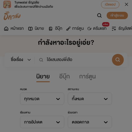
Tunwalai ธัญวลัย
เปิดแอป
เพื่อประสบการณ์ที่ดีกว่าบนมือถือ
เข้าสู่ระบบ
มาใหม่
หน้าแรก
นิยาย
อีบุ๊ก
การ์ตูน
ดรีมแชท
ธัญลิสต์
กำลังหาอะไรอยู่เอ่ย?
นิยาย
อีบุ๊ก
การ์ตูน
หมวด
สถานะจบ
ทุกหมวด
ทั้งหมด
เรียงตาม
ช่วงเวลา
การอัปเดต
ตลอดกาล