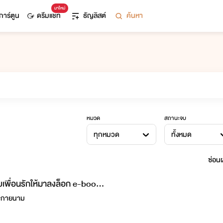
มาใหม่
การ์ตูน
ดรีมแชท
ธัญลิสต์
ค้นหา
หมวด
สถานะจบ
ทุกหมวด
ทั้งหมด
ซ่อนผ
ยเพื่อนรักให้มาลงล็อก e-book
ะกายนาม