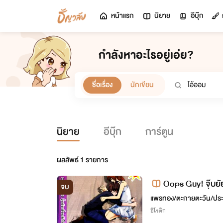
หน้าแรก
นิยาย
อีบุ๊ก
กำลังหาอะไรอยู่เอ่ย?
ชื่อเรื่อง
นักเขียน
นิยาย
อีบุ๊ก
การ์ตูน
ผลลัพธ์
1
รายการ
Oops Guy! จุ๊บยั
จบ
MEB 88 บาท
แพรทอง/ตะกายตะวัน/ปร
อีโรติก