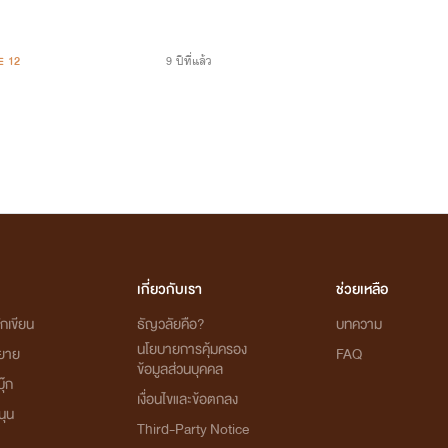
12
9 ปีที่แล้ว
เกี่ยวกับเรา
ช่วยเหลือ
กเขียน
ธัญวลัยคือ?
บทความ
นโยบายการคุ้มครอง
ิยาย
FAQ
ข้อมูลส่วนบุคคล
ุ๊ก
เงื่อนไขและข้อตกลง
นุน
Third-Party Notice