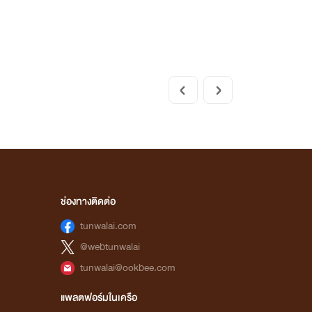
ช่องทางติดต่อ
tunwalai.com
@webtunwalai
tunwalai@ookbee.com
แพลตฟอร์มในเครือ