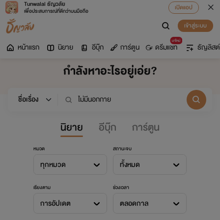
Tunwalai ธัญวลัย
เปิดแอป
เพื่อประสบการณ์ที่ดีกว่าบนมือถือ
เข้าสู่ระบบ
มาใหม่
หน้าแรก
นิยาย
อีบุ๊ก
การ์ตูน
ดรีมแชท
ธัญลิสต์
กำลังหาอะไรอยู่เอ่ย?
นิยาย
อีบุ๊ก
การ์ตูน
หมวด
สถานะจบ
ทุกหมวด
ทั้งหมด
เรียงตาม
ช่วงเวลา
การอัปเดต
ตลอดกาล