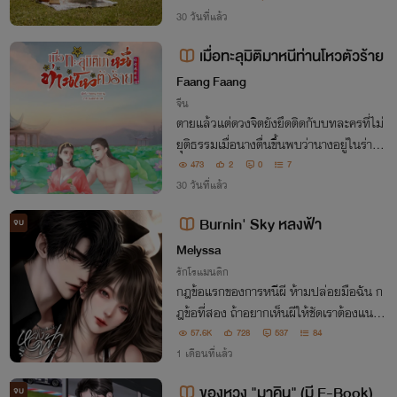
30 วันที่แล้ว
เมื่อทะลุมิติมาหนีท่านโหวตัวร้าย
Faang Faang
จีน
ตายแล้วแต่ดวงจิตยังยึดติดกับบทละครที่ไม่
ยุติธรรมเมื่อนางตื่นขึ้นพบว่านางอยู่ในร่างตั
วละครในซีรีส์แต่นางจะไม่อยากตาย จึงหนี แ
473
2
0
7
ต่สวรรค์ก็พาเขามาเจอนาง นางจะหนีชายหนุ่
30 วันที่แล้ว
มตัวร้ายที่จ้องจะกินนางได้หรือไม่
Burnin' Sky หลงฟ้า
จบ
Melyssa
รักโรแมนติก
กฎข้อแรกของการหนีผี ห้ามปล่อยมือฉัน ก
ฎข้อที่สอง ถ้าอยากเห็นผีให้ชัดเราต้องแนบชิ
ดกันมากกว่านี้!
57.6K
728
537
84
1 เดือนที่แล้ว
ของหวง "มาคิน" (มี E-Book)
จบ