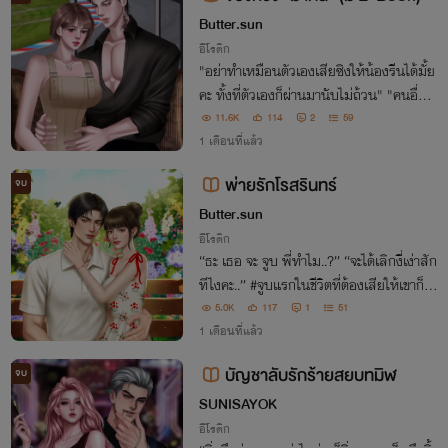
Butter.sun
อีโรติก
"อย่าทำเหมือนตัวเองเสียซิงให้น้องรีนได้มั้ย
คะ ทั้งที่ตัวเองก็ผ่านมานับไม่ถ้วน" "คนอื่นเ
ฮียไม่นับ.. ไม่รู้แหละน้องรีนได้เฮียแล้ว น้อง
11.6K
114
2
59
รีนต้องรับผิดชอบ"
1 เดือนที่แล้ว
พ่ายรักโรสรินทร์
จบ
Butter.sun
อีโรติก
“ธะ เธอ จะ จูบ พี่ทำไม..?” “จะได้เลิกงี่เง่าสัก
ทีไงคะ..” #จูบแรกในชีวิตที่ต้องเสียให้เขาก็เพื่
อพิสูจน์ว่าเธอชอบผู้ชาย..
5.0K
117
1
51
1 เดือนที่แล้ว
บัญชาลับรักร้ายสยบทมิฬ
จบ
SUNISAYOK
อีโรติก