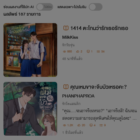
ซ่อนผลงานที่ใช้ปก AI
แสดงเฉพาะโปรโมชัน
ผลลัพธ์
187
รายการ
1414 ตะโกนว่ารักเธอรักเธอ
MilkKiss
รักวัยรุ่น
885
2
1
34
48 นาทีที่แล้ว
คุณเหมขาจะจีบบัวเหรอคะ?
PHANPHAPROA
รักโรแมนติก
"คุณ....จะเอาจริงเหรอ?" "เอาจริงสิ! ฉันจะแ
สดงความสามารถสุดพิเศษให้คุณดูไงคะ" ว้า
ว...ห้องดูดีกว่าที่คิดอีกแฮะ เบาะหนังสีแดงซ
1.2K
20
4
9
ะด้วย!
1 ชั่วโมงที่แล้ว