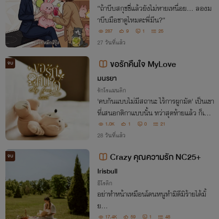
“ถ้าบีบสกุชชี่แล้วยังไม่หายเหนื่อย... ลองม
าบีบมือชาดูไหมคะพี่มีน?”
287
9
1
25
27 วันที่แล้ว
ขอรักคืนใจ MyLove
จบ
มนรยา
รักโรแมนติก
'คบกันแบบไม่มีสถานะ ไร้การผูกมัด' เป็นเขา
ที่เสนอกติกาแบบนั้น ทว่าสุดท้ายแล้ว ก็เป็น
เขาเองนั่นแหละ ที่ทำตามคำพูดไม่ได้
1.0K
1
0
21
28 วันที่แล้ว
Crazy คุณความรัก NC25+
จบ
Irisbull
อีโรติก
อย่าทำหน้าเหมือนโดนหนูทำมิดีมิร้ายได้มั้
ย...
17.4K
59
1
48