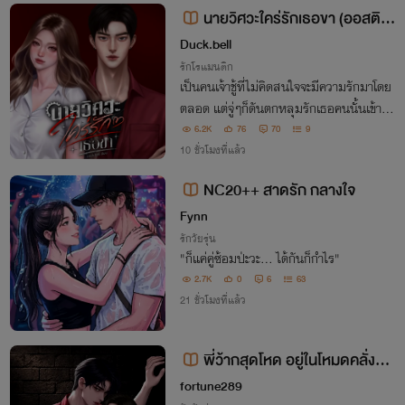
นายวิศวะใคร่รักเธอขา (ออสติน
xพลอยใส)
Duck.bell
รักโรแมนติก
เป็นคนเจ้าชู้ที่ไม่คิดสนใจจะมีความรักมาโดย
ตลอด แต่จู่ๆก็ดันตกหลุมรักเธอคนนั้นเข้าอย่
างจัง “ผู้หญิงอะไรนั่งเหม่อก็ยังสวยขนาดนี้”
6.2K
76
70
9
10 ชั่วโมงที่แล้ว
NC20++ สาดรัก กลางใจ
Fynn
รักวัยรุ่น
​"ก็แค่คู่ซ้อมป่ะวะ... ได้กันก็กำไร"
2.7K
0
6
63
21 ชั่วโมงที่แล้ว
พี่ว้ากสุดโหด อยู่ในโหมดคลั่งรัก
คู่หมั้น
fortune289