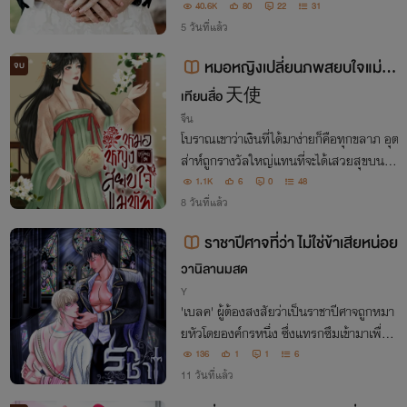
รมถือศีลแปดมาตลอดนะคะ ไหมไม่อยากมีผั
40.6K
80
22
31
5 วันที่แล้ว
วแล้วค่ะ กามกิเลสเป็นบ่อเกิดแห่งทุกข์!❞
หมอหญิงเปลี่ยนภพสยบใจแม่ทั
จบ
พ
เทียนสื่อ 天使
จีน
โบราณเขาว่าเงินที่ได้มาง่ายก็คือทุกขลาภ อุต
ส่าห์ถูกรางวัลใหญ่แทนที่จะได้เสวยสุขบนก
องเงินกองทอง แต่ดันดีใจจนวิญญาณหลุดไ
1.1K
6
0
48
ปต่างภพ ซ้ำยังเจองานยากยิ่งกว่าผ่าหิน เมื่อ
8 วันที่แล้ว
เธอถูกแม่ทัพพญายมกล่าวหาว่าเป็นสายลั
ราชาปีศาจที่ว่า ไม่ใช่ข้าเสียหน่อย
บ!
วานิลานมสด
Y
'เบลค' ผู้ต้องสงสัยว่าเป็นราชาปีศาจถูกหมา
ยหัวโดยองค์กรหนึ่ง ซึ่งแทรกซึมเข้ามาเพื่อสั
งหารเขา ทว่า นักเดินทางลึกลับเจ้าขององค์
136
1
1
6
กรนั้น มันดันมาหลงรักเขาหัวปักหัวปำนี่สิ!
11 วันที่แล้ว
หรือคนที่ตกหลุมรัก จะเป็นเขาเองนะ?