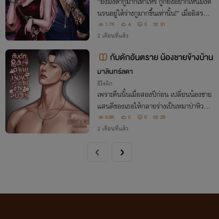
“ยิ่งมึงด่ากูมากเท่าไหร่ กูก็ยิ่งอยากเห็นมึงดิ้
นรนอยู่ใต้ร่างกูมากขึ้นเท่านั้น!” เมื่ออิสรภา
พต้องแลกด้วยเรือนร่างเขาจึงใช้ความป่าเถื่อ
1.7K
4
0
31
นพันธนาการเธอไว้แล้วทาสขัดดอกอย่างเธ
2 เดือนที่แล้ว
อจะหนีพ้นได้อย่างไร?
กับดักอันตราย น้องชายข้างบ้าน
มาลินทร์ลดา
อีโรติก
เพราะคืนนั้นเมื่อสองปีก่อน เปลี่ยนน้องชาย
แสนดีของเธอให้กลายร่างเป็นหมาป่าหิวกระ
หายขนาดนี้ได้ยังไง ?! #น้องราล์ฟคนเฮี่ยน
3.8K
0
0
28
#หมาเด็กของเอวา
2 เดือนที่แล้ว