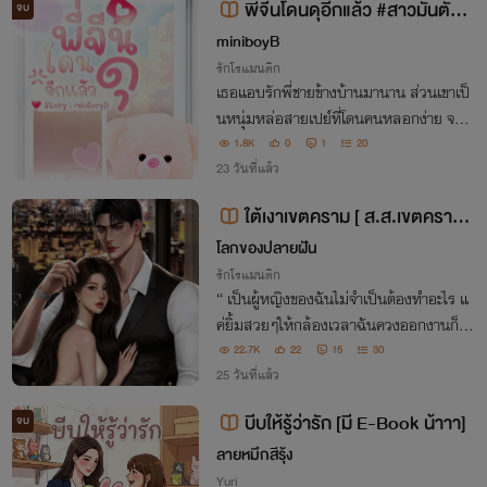
พี่จีนโดนดุอีกแล้ว #สาวมั่นตัวแ
จบ
ม่ #สายเปย์ตัวพ่อ (อ่านฟรี)
miniboyB
รักโรแมนติก
เธอแอบรักพี่ชายข้างบ้านมานาน ส่วนเขาเป็
นหนุ่มหล่อสายเปย์ที่โดนคนหลอกง่าย จนเ
ธอต้องคอยดุไม่เว้นวัน แต่พอถูกจับให้เดตกั
1.8K
0
1
20
นจริง ๆ คนที่รุกหนักกลับเป็นพี่ชายหัวอ่อน
23 วันที่แล้ว
คนนั้นซะงั้น!?
ใต้เงาเขตคราม [ ส.ส.เขตคราม -
หมอณิชา ]
โลกของปลายฝัน
รักโรแมนติก
“ เป็นผู้หญิงของฉันไม่จำเป็นต้องทำอะไร แ
ค่ยิ้มสวยๆให้กล้องเวลาฉันควงออกงานก็พ
อ.... ”
22.7K
22
15
30
25 วันที่แล้ว
บีบให้รู้ว่ารัก [มี E-Book น้าาา]
จบ
ลายหมึกสีรุ้ง
Yuri