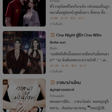
รักวัยรุ่น
พี่ว้ากสุดโหดที่ใครก็เกรงใจ กลับยอมเป็นลูก
หมาเมื่ออยู่ต่อหน้าคู่หมั้นสาว ทั้งหวง ทั้งอ้อ
น ทั้งคลั่งรัก แต่เมื่อพี่รหัสสุดหล่อเข้ามาทำ
848
18
4
3
คะแนน ศึกชิงหัวใจก็เริ่มขึ้น!
2 วันที่แล้ว
One Night สู่รัก One Wife
Butter.sun
อีโรติก
"เธอคิดถึงคืนนั้นของเราเหมือนกันมั้ยคนสว
ย?" "ฉะ ฉันต้องตอบนายว่าอะไรดี.." "..เอาไ
ว้ค่อยไปตอบบนเตียงก็ได้" #ความสนุกเพียง
1.6K
36
0
12
ข้ามคืน เปลี่ยนชีวิตคนทั้งคู่ไปตลอดกาล..
2 วันที่แล้ว
วาสนาม่านไหม
จบ
สมุทรดาวเคราะห์
รักโรแมนติก
ตอนอยากมีผัว... วาสนาไม่ส่ง พอจะมุ่งสู่นิ
พพาน...ดันส่งมารมาผจญ ❝ไหมปฏิบัติธร