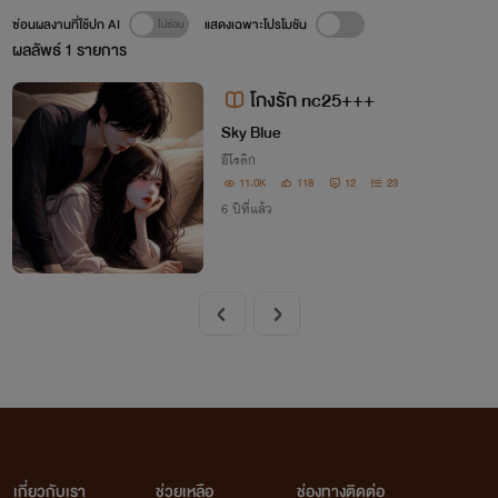
ซ่อนผลงานที่ใช้ปก AI
แสดงเฉพาะโปรโมชัน
ผลลัพธ์
1
รายการ
โกงรัก nc25+++
Sky Blue
อีโรติก
11.0K
118
12
23
6 ปีที่แล้ว
เกี่ยวกับเรา
ช่วยเหลือ
ช่องทางติดต่อ