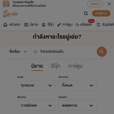
Tunwalai ธัญวลัย
เปิดแอป
เพื่อประสบการณ์ที่ดีกว่าบนมือถือ
เข้าสู่ระบบ
มาใหม่
หน้าแรก
นิยาย
อีบุ๊ก
การ์ตูน
ดรีมแชท
ธัญลิสต์
กำลังหาอะไรอยู่เอ่ย?
นิยาย
อีบุ๊ก
การ์ตูน
หมวด
สถานะจบ
ทุกหมวด
ทั้งหมด
เรียงตาม
ช่วงเวลา
การอัปเดต
ตลอดกาล