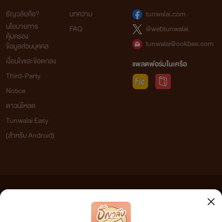
ธัญวลัยคือ?
บทความ
tunwalai.com
นโยบายการ
FAQ
@webtunwalai
คุ้มครอง
tunwalai@ookbee.com
ข้อมูลส่วนบุคคล
เงื่อนไขและข้อตกลง
แพลตฟอร์มในเครือ
Third-Party
Notice
ดาวน์โหลด
Tunwalai Easy
(สำหรับ Android)
ข้อความที่ท่านได้อ่านจากเว็บไซต์นี้เกิดจากการเขียนโดยสาธารณชนและเผยแพร่โดยอัตโนมัติ ผู้ดูแล
เว็บไซต์แห่งนี้ไม่ได้เห็นด้วยและไม่ขอรับผิดชอบต่อข้อความใดๆ ทั้งสิ้น ดังนั้นผู้อ่านทุกท่านโปรดใช้
วิจารณญาณในการกลั่นกรองด้วยตนเอง และหากท่านพบข้อความใดๆ ที่ขัดต่อกฎหมายและศีลธรรม