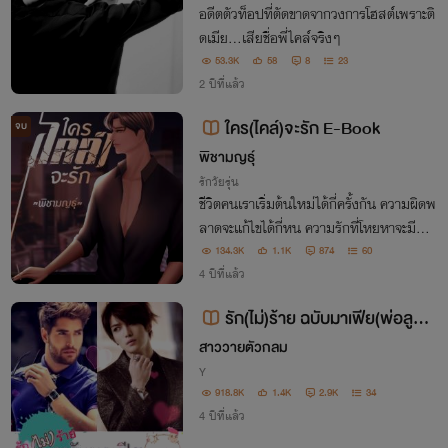
อดีตตัวท็อปที่ตัดขาดจากวงการโฮสต์เพราะติ
ดเมีย...เสียชื่อพี่ไคล์จริงๆ
53.3K
58
8
23
2 ปีที่แล้ว
ใคร(ไคล์)จะรัก E-Book
จบ
พิชามญธุ์
รักวัยรุ่น
ชีวิตคนเราเริ่มต้นใหม่ได้กี่ครั้งกัน ความผิดพ
ลาดจะแก้ไขได้กี่หน ความรักที่โหยหาจะมีสัก
กี่คนที่มอบให้ คำว่าขอโทษมันยากที่จะเอ่ยจริ
134.3K
1.1K
874
60
งหรือ และคำว่าให้อภัยคนคนหนึ่งจะได้รับมั
4 ปีที่แล้ว
นกี่ครั้งกัน.............
รัก(ไม่)ร้าย ฉบับมาเฟีย(พ่อลูกอ่
อน)
สาววายตัวกลม
Y
918.8K
1.4K
2.9K
34
4 ปีที่แล้ว