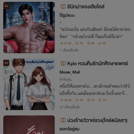
ตัวและหัวใจ”
อินิกม่าของเฮียไคล์
จบ
ไร้รูปแบบ
Y
“ระวังนะเว้ย เล่นกับเฮียเขา มึงจะได้ตายก่อน
ท้อง” “กลัวอะไรวะพี่ ก็ผมเป็นอินิกม่า”
51.9K
26
88
59
7 เดือนที่แล้ว
Kyle หวนคืนรักนักศึกษาแพทย์
จบ
Meaw_Mail
รักวัยรุ่น
หนึ่งปีที่เธอหายไป...เขาเฝ้ารอคำตอบว่าทำไ
มถึงทิ้งกัน แต่เมื่อเธอกลับมาในรั้วมหาวิทย
าลัยเดียวกัน เขาจะไม่ยอมให้เธอหนีไปอีก แ
59.4K
33
19
101
ละครั้งนี้ ไคล์จะควบคุมทุกอย่าง แม้แต่หัวใจ
12 เดือนที่แล้ว
ของลูกพีช ก็ต้องเป็นของเขาเท่านั้น
บ่วงร้ายวิวาห์ลวง(ไคล์&นิลลา)
ดอกอ้อลู่ลม