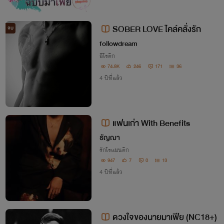
SOBER LOVE ไคล์คลั่งรัก
จบ
followdream
อีโรติก
74.8K
246
171
36
4 ปีที่แล้ว
แฟนเก่า With Benefits
ธัญฌา
รักโรแมนติก
947
7
0
13
4 ปีที่แล้ว
ดวงใจของนายมาเฟีย (NC18+)