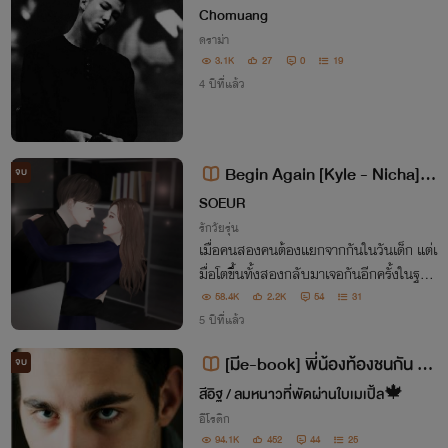
Chomuang
ดราม่า
3.1K
27
0
19
4 ปีที่แล้ว
Begin Again [Kyle - Nicha]
จบ
(มีE-Bookแล้วน๊า)
SOEUR
รักวัยรุ่น
เมื่อคนสองคนต้องแยกจากกันในวันเด็ก แต่เ
มื่อโตขึ้นทั้งสองกลับมาเจอกันอีกครั้งในฐาน
ะเจ้านายกับเด็กฝึกงาน ความสัมพันธ์ของทั้ง
58.4K
2.2K
54
31
สองจะเป็นอย่างไร ติดตามกันได้เลย...
5 ปีที่แล้ว
[มีe-book] พี่น้องท้องชนกัน N
จบ
C 25+++ ( ไคล์+ลิซ่า ) พระเอกหื่นม
สีอิฐ / ลมหนาวที่พัดผ่านใบเมเปิ้ล🍁
าก,นางเอกร้าย
อีโรติก
94.1K
452
44
25