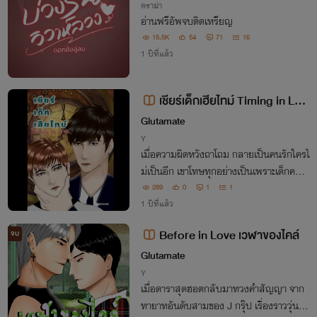
ดราม่า
อ่านฟรีอัพจบติดเหรียญ
15.5K
54
71
16
1 ปีที่แล้ว
เชียร์เด็กเฮียไทม์ Timing in Lov
e
Glutamate
Y
เมื่อความผิดหวังถาโถม กลายเป็นคนรักใครไ
ม่เป็นอีก เขาโทษทุกอย่างเป็นเพราะเด็กคนห
นึ่งที่เขาเคยช่วยเหลือมาตลอด การถูกหักหลั
289
0
1
1
ง สร้างความชิงชัง ให้เด็กคนนั้นเป็นเพียงที่ร
1 ปีที่แล้ว
ะบายอารมณ์เพื่อชดใช้ความผิด
Before in Love เวฬาของไคล์
จบ
Glutamate
Y
เมื่อดาราสุดฮอตกลับมาทวงคำสัญญา จาก
ทายาทอันดับสามของ J กรุ๊ป เรื่องราววุ่นๆ