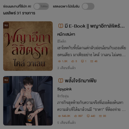
ซ่อนผลงานที่ใช้ปก AI
แสดงเฉพาะโปรโมชัน
ผลลัพธ์
31
รายการ
มี E-Book || พญาอีกาลิขิตรัก :
จบ
ไคล์ วาเลน
หมึกเสน่หา
อีโรติก
เขาโหดกับทั้งโลกแต่กลับอ่อนโยนกับเธอเพีย
งคนเดียว มาเฟียอย่าง ไคล์ วาเลน ไม่เคยจี
บใคร แต่เมื่อผู้หญิงที่เขารอมานานกลับมาโ
1.3K
3
1
46
สดครั้งนี้เขาจะจีบแบบ ไม่ให้เธอมีทางหนี
3 เดือนที่แล้ว
พลั้งใจรักมาเฟีย
จบ
Spypink
รักวัยรุ่น
ภารกิจสุดท้ายกับความจริงที่เธอต้องค้นหา
ความลับที่ได้มาล้วนมี “ราคา” ที่ต้องจ่าย แต่
ค่าโง่ที่เธอจ่ายไปเหมือนเท่าไหร่ก็ไม่พอ เพรา
546.9K
897
440
93
ะที่เขาต้องการมันดันเป็นทั้งหมดที่เธอมี “ทั้ง
5 เดือนที่แล้ว