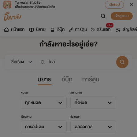
Tunwalai ธัญวลัย
เปิดแอป
เพื่อประสบการณ์ที่ดีกว่าบนมือถือ
เข้าสู่ระบบ
มาใหม่
หน้าแรก
นิยาย
อีบุ๊ก
การ์ตูน
ดรีมแชท
ธัญลิสต์
กำลังหาอะไรอยู่เอ่ย?
นิยาย
อีบุ๊ก
การ์ตูน
หมวด
สถานะจบ
ทุกหมวด
ทั้งหมด
เรียงตาม
ช่วงเวลา
การอัปเดต
ตลอดกาล