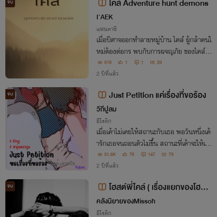
ไคล์ Adventure hunt demons
จบ
I'AEK
แฟนตาซี
เมื่อปีศาจออกทำลายหมู่บ้าน ไคล์ ผู้กล้าคนใ
หม่ต้องต่อกร พบกับการผจญภัย ของไคล์แ
ละเหล่าเพื่อนได้ใน ไคล์ Adventure hunt d
319
1
1
23
emons
2 ปีที่แล้ว
Just Petition แค่เรื่องที่ขอร้อง
จบ
วิถีปูลม
อีโรติก
เมื่อเค้าไม่เคยให้สถานะกับเธอ พอวันหนึ่งเค้
ารักเธอจนถอนตัวไม่ขึ้น สถานะที่เค้าจะให้เธ
อกลับไม่ต้องการมัน เค้าจะทำอย่างไรเพื่อให้
31.6K
75
147
73
เธอยอมรับสถานะนี้ รักสามเส้า สี่เส้า ที่ผิดศี
2 ปีที่แล้ว
ลธรรมตั้งแต่เริ่มต้น
โฮสต์พี่ไคล์ ( เรื่องแยกของโฮสต์
จบ
ตัวท็อป )
คลังนิยายของMissoh
อีโรติก