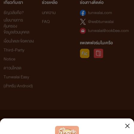
เกี่ยวกับเรา
ช่วยเหลือ
ช่องทางติดต่อ
ธัญวลัยคือ?
บทความ
tunwalai.com
นโยบายการ
FAQ
@webtunwalai
คุ้มครอง
tunwalai@ookbee.com
ข้อมูลส่วนบุคคล
เงื่อนไขและข้อตกลง
แพลตฟอร์มในเครือ
Third-Party
Notice
ดาวน์โหลด
Tunwalai Easy
(สำหรับ Android)
ข้อความที่ท่านได้อ่านจากเว็บไซต์นี้เกิดจากการเขียนโดยสาธารณชนและเผยแพร่โดยอัตโนมัติ ผู้ดูแล
เว็บไซต์แห่งนี้ไม่ได้เห็นด้วยและไม่ขอรับผิดชอบต่อข้อความใดๆ ทั้งสิ้น ดังนั้นผู้อ่านทุกท่านโปรดใช้