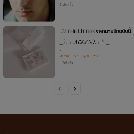
5 ปีที่แล้ว
THE LITTER จดหมายรักฉบับนี้
⎯̲ 𓊸 ᛧ 𝓐𝓛𝓚𝓔𝓝𝓔 ᛧ 𓊸 ⎯̲
Y
246
1
0
2
5 ปีที่แล้ว