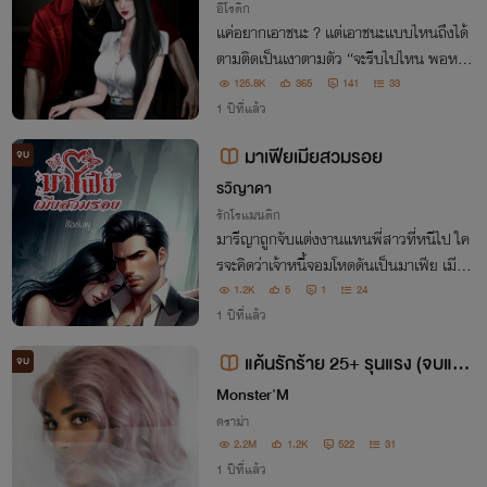
อีโรติก
เเค่อยากเอาชนะ ? เเต่เอาชนะเเบบไหนถึงได้
ตามติดเป็นเงาตามตัว “จะรีบไปไหน พอหยุด
ครางก็จะลุกหนีเลยเหรอ“
125.8K
365
141
33
1 ปีที่แล้ว
มาเฟียเมียสวมรอย
จบ
รวิญาดา
รักโรแมนติก
มารีญาถูกจับแต่งงานแทนพี่สาวที่หนีไป ใค
รจะคิดว่าเจ้าหนี้จอมโหดดันเป็นมาเฟีย เมียส
วมรอยคนนี้จะโดนลงโทษเช่นไร เมื่อเธอไม่ใ
1.2K
5
1
24
ช่ผู้หญิงที่เขาต้องการตัว
1 ปีที่แล้ว
แค้นรักร้าย 25+ รุนแรง (จบแล้
จบ
ว)
Monster'M
ดราม่า
2.2M
1.2K
522
31
1 ปีที่แล้ว