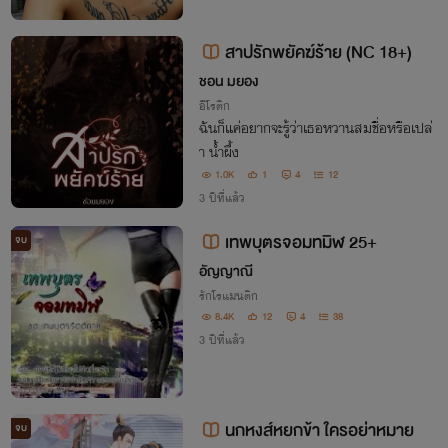
สาปรักพยัคฆ์ร้าย (NC 18+)
ชอน มยอง
อีโรติก
ฉันก็แค่อยากจะรู้ว่าเธอหวานสมชื่อหรือเปล่
า น้ำผึ้ง
1.0K
1
4
12
3 ปีที่แล้ว
เทพบุตรจอมทมิฬ 25+
จบ
อัญญาณี
รักโรแมนติก
8.4K
12
4
38
3 ปีที่แล้ว
นกหงส์หยกข้า ใครอย่าหมาย
จบ