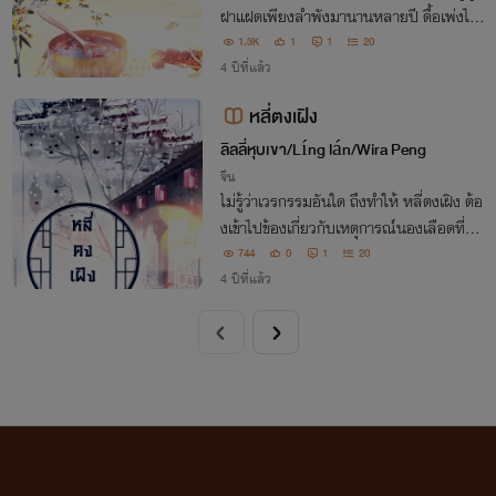
ฝาแฝดเพียงลำพังมานานหลายปี ดื้อเพ่งไม่
ยอมแต่งงานใหม่เพราะยังรอ มู่อิ่น หวนคืนก
1.3K
1
1
20
ลับมา คิดไม่ถึงว่าการเดินทางครั้งนี้เขาจะพบ
4 ปีที่แล้ว
ภรรยาที่กลายสภาพเป็นผักใกล้ตาย
หลี่ตงเฝิง
ลิลลี่หุบเขา/Líng lán/Wira Peng
จีน
ไม่รู้ว่าเวรกรรมอันใด ถึงทำให้ หลี่ตงเฝิง ต้อ
งเข้าไปข้องเกี่ยวกับเหตุการณ์นองเลือดที่มี
อู๋ถิงเป้ย สตรีเจ้าปัญหาที่ชอบทำให้หัวใจของ
744
0
1
20
เขาเกิดอาการผิดปกติ
4 ปีที่แล้ว