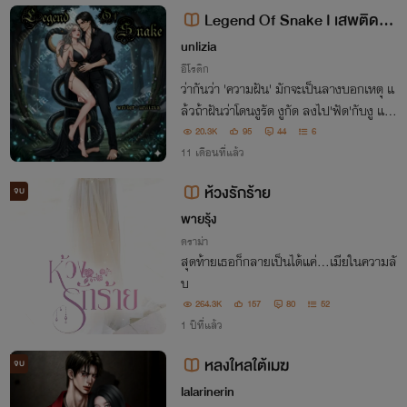
Legend Of Snake I เสพติดรัก
อสรพิษร้าย! [18+]
unlizia
อีโรติก
ว่ากันว่า 'ความฝัน' มักจะเป็นลางบอกเหตุ แ
ล้วถ้าฝันว่าโดนงูรัด งูกัด ลงไป'ฟัด'กับงู แถ
มตื่นขึ้นมามีรอยสักที่ไหนไม่รู้ผุดขึ้นมาอยู่บ
20.3K
95
44
6
นตัว แงงงงงง๊ นี่มันเกิดอะไรขึ้นกับชีวิตฉันกั
11 เดือนที่แล้ว
นแน่เนี้ย!
ห้วงรักร้าย
จบ
พายรุ้ง
ดราม่า
สุดท้ายเธอก็กลายเป็นได้แค่...เมียในความลั
บ
264.3K
157
80
52
1 ปีที่แล้ว
หลงใหลใต้เมฆ
จบ
lalarinerin