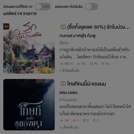
ซ่อนผลงานที่ใช้ปก AI
แสดงเฉพาะโปรโมชัน
ผลลัพธ์
54
รายการ
(ซื้อทั้งชุดลด 30%) รักในบ่วงแค้
จบ
น (นิยาย25+)พระเอกโหดหื่น
กนกรส มาศอุไร กัมพู
อีโรติก
การถูกหักหลังนำพาเธอให้เป็นเหยื่อสำหรับ
แก้แค้น... โดยตีตรา กักขังเธอไว้ด้วย ราคะ!อั
นเร้าร้อน
280.1K
321
56
32
4 ชั่วโมงที่แล้ว
โทษทีคนนี้น่ะของผม
ชอน มยอง
รักโรแมนติก
เธอเป็นของเขามาตั้งแต่แรก ไม่ว่าใครหน้าไห
นก็อย่าคิดจะมาพรากเธอไปจากเขา
190
0
2
2
6 เดือนที่แล้ว