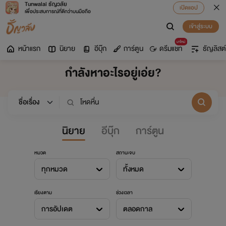
Tunwalai ธัญวลัย
เปิดแอป
เพื่อประสบการณ์ที่ดีกว่าบนมือถือ
เข้าสู่ระบบ
มาใหม่
หน้าแรก
นิยาย
อีบุ๊ก
การ์ตูน
ดรีมแชท
ธัญลิสต์
กำลังหาอะไรอยู่เอ่ย?
นิยาย
อีบุ๊ก
การ์ตูน
หมวด
สถานะจบ
ทุกหมวด
ทั้งหมด
เรียงตาม
ช่วงเวลา
การอัปเดต
ตลอดกาล