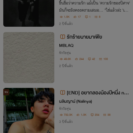
ขึ้นชื่อว่าความรัก แม้เป็น 'ความรักของปีศาจ'
มันก็จะยังคงงดงามเสมอ... "ใช่แล้วล่ะ 'เบล
ลาดอนนา' ดอกนี้เป็นของเขาแต่เพียงผู้เดียว
1.5K
17
1
8
"
2 ปีที่แล้ว
รักร้ายนายมาเฟีย
์ฺMBLAQ
รักวัยรุ่น
49.6K
244
42
103
2 ปีที่แล้ว
[END] อยากลองน้องปีหนึ่ง nc1
จบ
8+++ [ซัน+ของขวัญ]
นลินญาน์ (Nalinya)
รักวัยรุ่น
732.0K
1.0K
204
38
3 ปีที่แล้ว