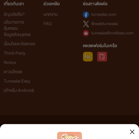
เกี่ยวกับเรา
ช่วยเหลือ
ช่องทางติดต่อ
ธัญวลัยคือ?
บทความ
tunwalai.com
นโยบายการ
FAQ
@webtunwalai
คุ้มครอง
tunwalai@ookbee.com
ข้อมูลส่วนบุคคล
เงื่อนไขและข้อตกลง
แพลตฟอร์มในเครือ
Third-Party
Notice
ดาวน์โหลด
Tunwalai Easy
(สำหรับ Android)
ข้อความที่ท่านได้อ่านจากเว็บไซต์นี้เกิดจากการเขียนโดยสาธารณชนและเผยแพร่โดยอัตโนมัติ ผู้ดูแล
เว็บไซต์แห่งนี้ไม่ได้เห็นด้วยและไม่ขอรับผิดชอบต่อข้อความใดๆ ทั้งสิ้น ดังนั้นผู้อ่านทุกท่านโปรดใช้