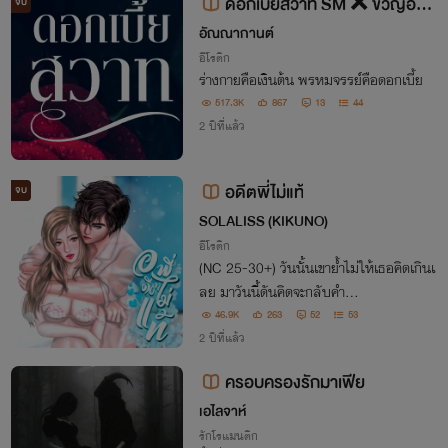
ดอกเบี้ยสวาท SM ❌ ขวัญอ่อน
จบ
ห้ามอ่าน ❌ พระเอกโหดหื่นหึงแรง
อัณณากานต์
อีโรติก
ร่างกายคือเงินต้น พรหมจรรย์คือดอกเบี้ย
517.3K
867
13
44
2 ปีที่แล้ว
อดีตพี่ไม่แท้
จบ
SOLALISS (KIKUNO)
อีโรติก
(NC 25-30+) วันนั้นเขาย้ำไม่ให้เธอคิดเกินเ
ลย มาวันนี้ดันคิดจะกลับคำ...
46.9K
263
52
53
2 ปีที่แล้ว
ครอบครองรักมาเฟีย
เอไลจาห์
รักโรแมนติก