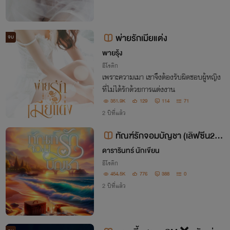
พ่ายรักเมียแต่ง
จบ
พายรุ้ง
อีโรติก
เพราะความเมา เขาจึงต้องรับผิดชอบผู้หญิง
ที่ไม่ได้รักด้วยการแต่งงาน
351.9K
129
114
71
2 ปีที่แล้ว
ทัณฑ์รักจอมบัญชา (เลิฟซีน20+
/ ไม่ติดเหรียญ)
ดารารินทร์ นักเขียน
อีโรติก
454.5K
776
388
0
2 ปีที่แล้ว