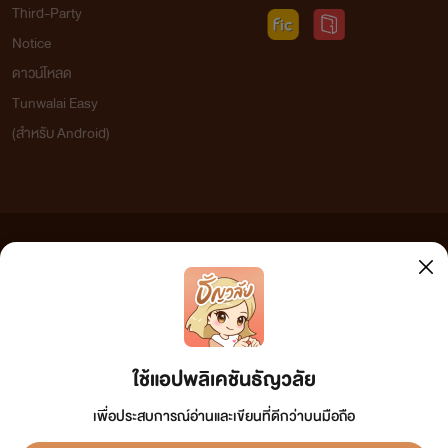
Third-Party
Notice
ดาวน์โหลด
Tunwalai Easy
(สำหรับ Android)
ข้อความที่ท่านได้อ่านจากเว็บไซต์นี้เกิดจากการเขียนโดยสาธารณชนและเผยแพร่โดยอัตโนมัติ ผู้ดูแล
เว็บไซต์แห่งนี้ไม่ได้เห็นด้วยและไม่ขอรับผิดชอบต่อข้อความใดๆ ทั้งสิ้น ดังนั้นผู้อ่านทุกท่านโปรดใช้
วิจารณญาณในการกลั่นกรองด้วยตนเอง และหากท่านพบข้อความใดๆ ที่ขัดต่อกฎหมายและศีลธรรม
กรุณาแจ้งมาที่ tunwalai@ookbee.com เพื่อทีมงานจะได้ดำเนินการในทันที ทั้งนี้ ทางเว็บไซต์ขอสงวน
ลิขสิทธิ์ตามพระราชบัญญัติลิขสิทธิ์ (ฉบับเพิ่มเติม) พ.ศ.2558
ใช้แอปพลิเคชันธัญวลัย
เพื่อประสบการณ์อ่านและเขียนที่ดีกว่าบนมือถือ