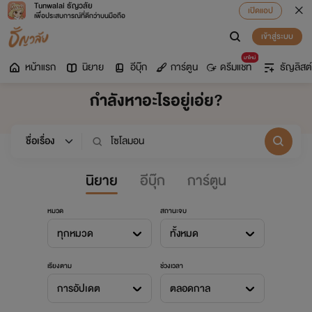
Tunwalai ธัญวลัย
เปิดแอป
เพื่อประสบการณ์ที่ดีกว่าบนมือถือ
เข้าสู่ระบบ
มาใหม่
หน้าแรก
นิยาย
อีบุ๊ก
การ์ตูน
ดรีมแชท
ธัญลิสต์
กำลังหาอะไรอยู่เอ่ย?
นิยาย
อีบุ๊ก
การ์ตูน
หมวด
สถานะจบ
ทุกหมวด
ทั้งหมด
เรียงตาม
ช่วงเวลา
การอัปเดต
ตลอดกาล