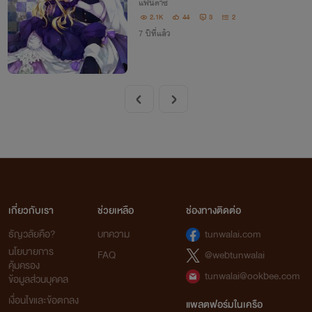
แฟนตาซี
2.1K
44
3
2
7 ปีที่แล้ว
เกี่ยวกับเรา
ช่วยเหลือ
ช่องทางติดต่อ
ธัญวลัยคือ?
บทความ
tunwalai.com
นโยบายการ
FAQ
@webtunwalai
คุ้มครอง
tunwalai@ookbee.com
ข้อมูลส่วนบุคคล
เงื่อนไขและข้อตกลง
แพลตฟอร์มในเครือ