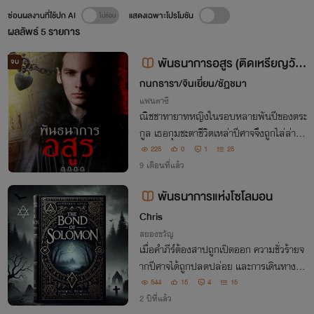
ซ่อนผลงานที่ใช้ปก AI
แสดงเฉพาะโปรโมชัน
ผลลัพธ์
5
รายการ
พันธนาการอสูร (ติดเหรียญวัน
จบ
ที่13/11/68 ค่ะ)
กนกธารา/จินเยี่ยน/ชัฏชมา
แฟนตาซี
ณิชชาทายาทหญิงในรอบหลายพันปีของตระ
กูล เธอกุมชะตาชีวิตเหล่าปีศาจจึงถูกไล่ล่า แ
ละเพื่อให้มีชีวิตรอดเธอจำต้องเรียก ‘อเมมอ
225
0
1
25
น’ ปีศาจจากอเวจีมาช่วย แต่ดูจะเป็นการหาเรื่
9 เดือนที่แล้ว
องเดือดร้อนมากกว่า
พันธนาการแห่งโซโลมอน
Chris
สยองขวัญ
เมื่อคำภีร์ต้องสาปถูกเปิดออก ความชั่วร้ายจ
ากปีศาจได้ถูกปลดปล่อย และการเดินทางเพื่
อต่อสู้กับพวกมันก็เริ่มต้นขึ้น
544
15
4
15
2 ปีที่แล้ว