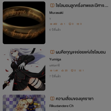
โซโลมอนลูกครึ่งเทพและปีศาจ y
aoi
Murasaki
Y
452
1
0
0
6 ปีที่แล้ว
ผมคือกุญแจย่อยแห่งโซโลมอน
Yumiga
แฟนตาซี
1.4K
20
0
1
7 ปีที่แล้ว
ความเสื่อมของยุคราชา
Rikudandere Ch