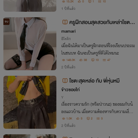
นรุ่นน้องของฉัน!
13.2K
0
1
10
1 ปีที่แล้ว
ครูฝึกสอนสุดสวยกับเหล่าโชตะ
จบ
NC
mamari
อีโรติก
เมื่อฉันได้มาเป็นครูฝึกสอนที่โรงเรียนประถม
ในชนบท ฉันจะเป็นครูที่ดีได้ไหมนะ
148.0K
38
10
47
2 ปีที่แล้ว
โชตะสุดหล่อ กับ พี่หุ่นหมี
ข้าวซอยไก่
Y
เรื่องราวความรัก (หรือป่าวนะ) ของผมกับน้
องแถวบ้าน เมื่อความต้องหารกับความเงื่อน
มาเจอกัน จึงทำให้เกิดเรื่องราวนี้ขึ้น น้องเอ็ม
1.0K
3
2
3
เด็กเดื่อประจำหมู่บ้าน ผู้อยากรู้อยากลองไป
2 ปีที่แล้ว
หมด และแล้ววันนั้นก็มาถึง