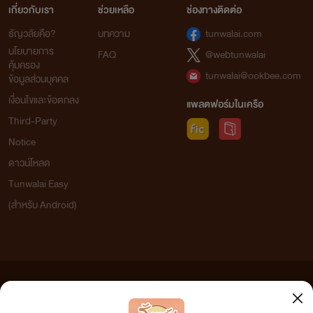
เกี่ยวกับเรา
ช่วยเหลือ
ช่องทางติดต่อ
ธัญวลัยคือ?
บทความ
tunwalai.com
นโยบายการ
FAQ
@webtunwalai
คุ้มครอง
tunwalai@ookbee.com
ข้อมูลส่วนบุคคล
เงื่อนไขและข้อตกลง
แพลตฟอร์มในเครือ
Third-Party
Notice
ดาวน์โหลด
Tunwalai Easy
(สำหรับ Android)
ข้อความที่ท่านได้อ่านจากเว็บไซต์นี้เกิดจากการเขียนโดยสาธารณชนและเผยแพร่โดยอัตโนมัติ ผู้ดูแล
เว็บไซต์แห่งนี้ไม่ได้เห็นด้วยและไม่ขอรับผิดชอบต่อข้อความใดๆ ทั้งสิ้น ดังนั้นผู้อ่านทุกท่านโปรดใช้