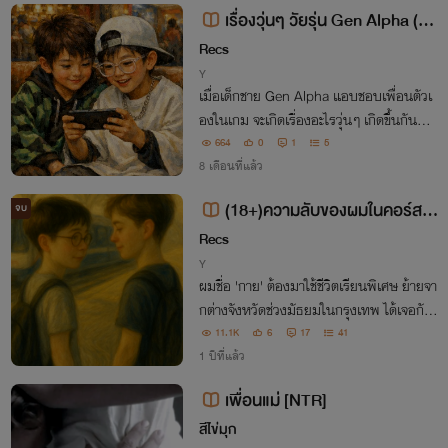
เรื่องวุ่นๆ วัยรุ่น Gen Alpha (18
+)
Recs
Y
เมื่อเด็กชาย Gen Alpha แอบชอบเพื่อนตัวเ
องในเกม จะเกิดเรื่องอะไรวุ่นๆ เกิดขึ้นกันบ้า
ง
664
0
1
5
8 เดือนที่แล้ว
(18+)ความลับของผมในคอร์สซั
จบ
มเมอร์
Recs
Y
ผมชื่อ 'กาย' ต้องมาใช้ชีวิตเรียนพิเศษ ย้ายจา
กต่างจังหวัดช่วงมัธยมในกรุงเทพ ได้เจอกับเ
พื่อนวัยเดียวกันชื่อ 'เซน' ที่ต่างคนต่างมีควา
11.1K
6
17
41
มลับด้านมืดซ่อนไว้อยู่
1 ปีที่แล้ว
เพื่อนแม่ [NTR]
สีไข่มุก