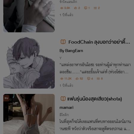
รักโรแมนติก
3.6K
2
1
2
1 ปีที่แล้ว
FoodChain ลุงบอกว่าอย่าดื้อ
(โชตะ20+)
By BangEarn
Y
"แหล่งอาหารอันโอชะ รอท่านผู้ล่าทุกท่านมา
ลองชิม......"แสยะยิ้มเจ้าเล่ห์ (ห่วงโซ่อาหาร
ภาคลุงบอกว่าอย่าดื้อ)
11.2K
52
4
8
1 ปีที่แล้ว
แฟนรุ่นน้องสุดเสียว(shota)
จบ
mamari
อีโรติก
ในที่สุดก็จะได้เจอแฟนที่คบทางออนไลน์มาน
านซะที หวังว่าตัวจริงเขาจะดูดีตรงปกนะ แฟ