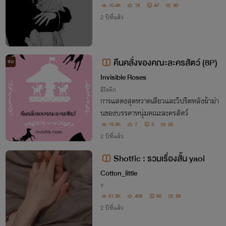
10.4K
18
47
30
2 ปีที่แล้ว
คืนคลั่งของคณะละครสัตว์ (8P)
จบ
Invisible Roses
อีโรติก
การแสดงสุดหวาดเสียวและวิปริตหลังผ้าม่า
นของบรรดาหนุ่มคณะละครสัตว์
15.3K
7
3
26
2 ปีที่แล้ว
Shotfic : รวมเรื่องสั้น yaoi
Cotton_little
Y
61.3K
409
60
58
2 ปีที่แล้ว