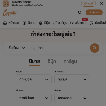
Tunwalai ธัญวลัย
เปิดแอป
เพื่อประสบการณ์ที่ดีกว่าบนมือถือ
เข้าสู่ระบบ
มาใหม่
หน้าแรก
นิยาย
อีบุ๊ก
การ์ตูน
ดรีมแชท
ธัญลิสต์
กำลังหาอะไรอยู่เอ่ย?
นิยาย
อีบุ๊ก
การ์ตูน
หมวด
สถานะจบ
ทุกหมวด
ทั้งหมด
เรียงตาม
ช่วงเวลา
การอัปเดต
ตลอดกาล