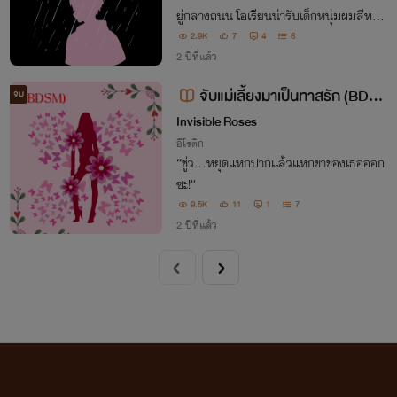
ยู่กลางถนน โอเรียนน่ารับเด็กหนุ่มผมสีทอง
ขึ้นรถ แล้วความวิปริตอันดำมืดที่ซุกซ่อนก็ค่
2.9K
7
4
6
อยๆเผยออกมา
2 ปีที่แล้ว
จับแม่เลี้ยงมาเป็นทาสรัก (BDS
จบ
M)
Invisible Roses
อีโรติก
“ชู่ว...หยุดแหกปากแล้วแหกขาของเธอออก
ซะ!”
9.5K
11
1
7
2 ปีที่แล้ว