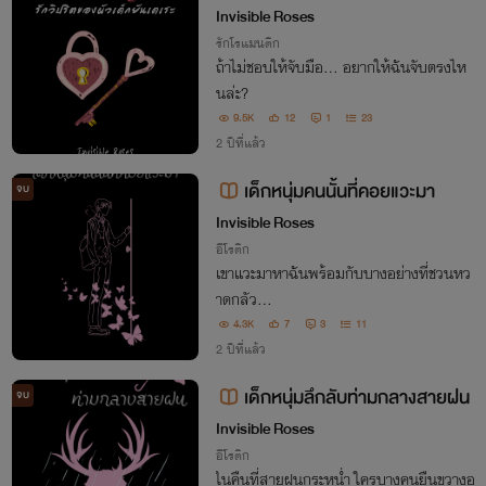
กยันเดเระ (NC 20+)
Invisible Roses
รักโรแมนติก
ถ้าไม่ชอบให้จับมือ... อยากให้ฉันจับตรงไห
นล่ะ?
9.5K
12
1
23
2 ปีที่แล้ว
เด็กหนุ่มคนนั้นที่คอยแวะมา
จบ
Invisible Roses
อีโรติก
เขาแวะมาหาฉันพร้อมกับบางอย่างที่ชวนหว
าดกลัว...
4.3K
7
3
11
2 ปีที่แล้ว
เด็กหนุ่มลึกลับท่ามกลางสายฝน
จบ
Invisible Roses
อีโรติก
ในคืนที่สายฝนกระหน่ำ ใครบางคนยืนขวางอ