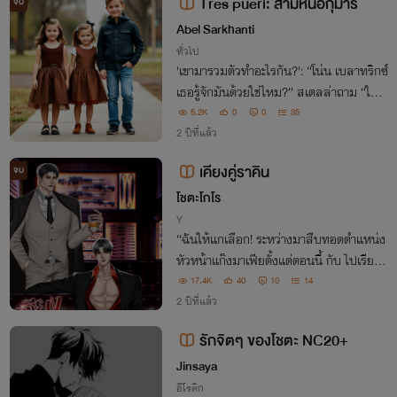
Tres pueri: สามหน่อกุมาร
จบ
Abel Sarkhanti
ทั่วไป
'เขามารวมตัวทำอะไรกัน?': “โน่น เบลาทริกซ์
เธอรู้จักมันด้วยใช่ไหม?” สเตลล่าถาม “ใช่ ฉั
นจำมันมาจากเรื่องหนึ่ง แต่เธอรู้จักด้วยหร
5.2K
0
0
35
อ? มันคือ…” ผมกำลังเดาคำตอบ “เบลลาท
2 ปีที่แล้ว
ริกซ์คู่กับบีเทลจุสไง”
เคียงคู่ราคิน
จบ
โชตะโกโร
Y
“ฉันให้แกเลือก! ระหว่างมาสืบทอดตำแหน่ง
หัวหน้าแก๊งมาเฟียตั้งแต่ตอนนี้ กับ ไปเรียนรู้
งานกับพี่ฟาเรนคนที่แกเรียกเขาว่าตาลุง! ถ้า
17.4K
40
10
14
แกไม่เลือกสักทางฉันจะเลือกให้แกเอง”
2 ปีที่แล้ว
รักจิตๆ ของโชตะ NC20+
Jinsaya
อีโรติก