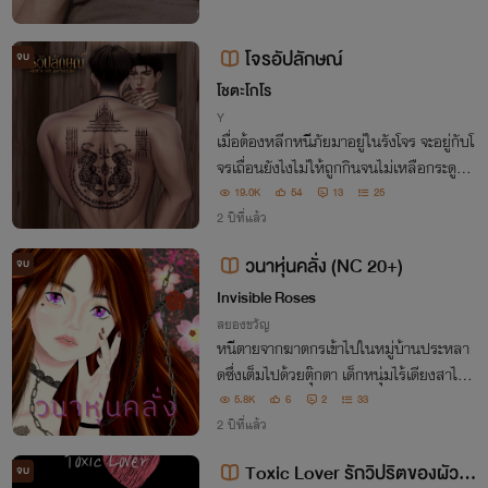
โจรอัปลักษณ์
จบ
โชตะโกโร
Y
เมื่อต้องหลีกหนีภัยมาอยู่ในรังโจร จะอยู่กับโ
จรเถื่อนยังไงไม่ให้ถูกกินจนไม่เหลือกระดูก อ
ย่างน้อยก็เหลือกระดูกไว้ดูต่างหน้าหน่อยเถอ
19.0K
54
13
25
ะนะคุณโจร!
2 ปีที่แล้ว
วนาหุ่นคลั่ง (NC 20+)
จบ
Invisible Roses
สยองขวัญ
หนีตายจากฆาตกรเข้าไปในหมู่บ้านประหลา
ดซึ่งเต็มไปด้วยตุ๊กตา เด็กหนุ่มไร้เดียงสาได้ช่
วยเธอเอาไว้ก่อนที่ความประหลาดและบ้าคลั่
5.8K
6
2
33
งจะเผยออกมาไม่สิ้นสุด
2 ปีที่แล้ว
Toxic Lover รักวิปริตของผัวเด็
จบ