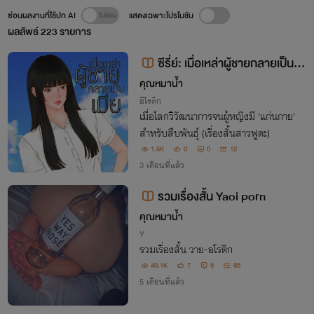
ซ่อนผลงานที่ใช้ปก AI
แสดงเฉพาะโปรโมชัน
ผลลัพธ์
223
รายการ
ซีรี่ย์: เมื่อเหล่าผู้ชายกลายเป็นเมี
ย
คุณหมาน้ำ
อีโรติก
​เมื่อโลกวิวัฒนาการจนผู้หญิงมี 'แก่นกาย'
สำหรับสืบพันธุ์ (เรื่องสั้นสาวฟูตะ)
1.5K
0
0
12
3 เดือนที่แล้ว
รวมเรื่องสั้น Yaoi porn
คุณหมาน้ำ
Y
รวมเรื่องสั้น วาย-อโรติก
40.1K
7
5
85
5 เดือนที่แล้ว