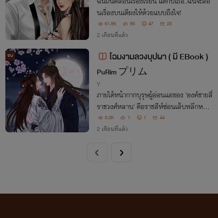
ฉันถนัดสอนเรื่องเรียน แต่กับเธอ..ฉันจะสอ
นเรื่องบนเตียงให้ด้วยแบบถึงใจ!
61.8K
56
47
25
2 เดือนที่แล้ว
โฉมงามลวงบุปผา ( มี EBook )
จบ
PuRim プリム
Y
ภายใต้หน้ากากบุรุษผู้อ่อนแอของ 'องค์ชายสี่
ราชวงศ์หลาน' คือราชสีห์ซ่อนเล็บหลีกหนีวั
งวนแห่งอำนาจ ทว่ายามดวงใจถูกสั่นคลอน
3.2K
1
1
44
ด้วยเสน่ห์ที่ถวิลหา แผนร้อยเล่ห์จึงถูกรังสร
2 เดือนที่แล้ว
รค์เพื่อ 'ล่อลวง' บุปผาให้มาเป็นของตน