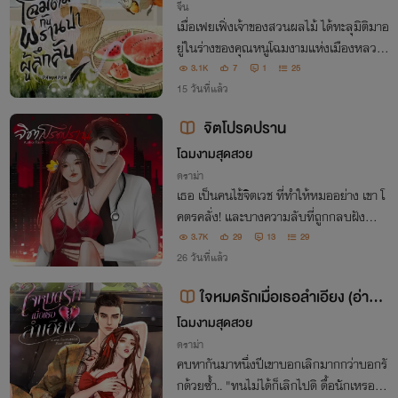
จีน
เมื่อเฟยเฟิ่งเจ้าของสวนผลไม้ ได้ทะลุมิติมาอ
ยู่ในร่างของคุณหนูโฉมงามแห่งเมืองหลวง
ที่ถูกจับมาขายพรานป่าลึกลับจึงซื้อนางไว้เป็
3.1K
7
1
25
นภรรยา ถึงแม้เขาจะเย็นชาและปากแข็ง แต่เ
15 วันที่แล้ว
ขาเป็นบุรุษที่ดีกับนางมากจริงๆ
จิตโปรดปราน
โฉมงามสุดสวย
ดราม่า
เธอ เป็นคนไข้จิตเวช ที่ทำให้หมออย่าง เขา โ
คตรคลั่ง! และบางความลับที่ถูกกลบฝังกำลั
งจะถูกเปิดเผย 'ความทรงจำที่หายไปของเธอ
3.7K
29
13
29
มันช่างเร้าใจจริงๆ หึ'
26 วันที่แล้ว
ใจหมดรักเมื่อเธอลำเอียง (อ่านฟ
รี!)
โฉมงามสุดสวย
ดราม่า
คบหากันมาหนึ่งปีเขาบอกเลิกมากกว่าบอกรั
กด้วยซ้ำ.. "ทนไม่ได้ก็เลิกไปดิ ดื้อนักเหรอเดี๋