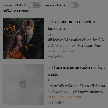
ซ่อนผลงานที่ใช้ปก AI
แสดงเฉพาะโปรโมชัน
ผลลัพธ์
239
รายการ
ขังรักแดนเถื่อน (อ่านฟรี!)
โฉมงามสุดสวย
ดราม่า
ใช้ชีวิตอยู่ภายใต้ความมืดมิดในคุกเถื่อนนั้นไ
ม่ได้ง่าย นอกจาก เธอ ต้องจุดไฟเผาตัวเองใ
ห้สว่าง และพัศดีอย่าง เขา ก็คือเชื้อเพลิงชั้น
1.1K
20
6
8
ดี 'จำใส่หัวเอาไว้ว่าเธอมีสิทธิ์จะครางชื่อฉันแ
1 ชั่วโมงที่แล้ว
ค่ตอนที่ฉันต้องการ'
โฉมงามพยัคฆ์ซ่อนเล็บ กับ ท่าน
อ๋องอสูร
ตามฝัน
จีน
"เพราะบัวหิมะเพียงดอกเดียว นางจึงต้องกล
ายเป็นเชลยของ 'อสูร' ที่คนทั้งแผ่นดินหวาด
กลัว แต่ใครจะรู้เล่าว่า... ในจวนเหมันต์แห่ง
171
0
0
50
นั้น จะมีหอตำรายุทธที่สวรรค์ส่งมาให้นาง!"
16 ชั่วโมงที่แล้ว