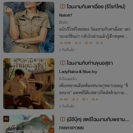
โฉมงามกับตาเฉื่อย (รีไรท์ใหม่)
Nato87
อีโรติก
ฉบับรีไรท์ใหม่ของ 'โฉมงามกับตาเฉื่อย' เพร
าะเวอร์ชั่นเก่า กลับไปอ่านแล้วรู้สึกหงุดหงิด
เขียนอะไรเยิ้นเย้อวกวนมาก
13.8K
3
18
41
5 วันที่แล้ว
โฉมงามกับท่านขุนอสุรา
LadyRaina & Blue.Ivy
รักโรแมนติก
เพียงหยาดเลือดต้องหนามกุหลาบมอญ “ช้
องนาง” แพทย์นิติเวชสาวก็พลัดข้ามกาลมาเ
ป็น “แม่หญิงบัวแก้ว” และตกเป็นทาสขัดดอ
301
2
1
6
กในคุ้มของ “ออกขุนรามราฆพ” บุรุษนัยน์ต
5 วันที่แล้ว
าสีฟ้าผู้ถูกตราหน้าว่าเป็นอสูรกินคน
(มีอีบุ๊ค) สตรีโฉมงามกับพรานป่า
จบ
ผู้ลึกลับ (อ่านฟรีจนจบ)
PANYAPONN