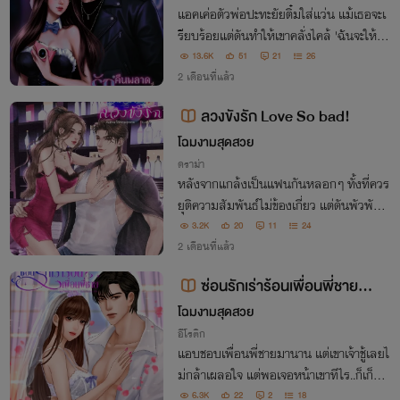
แอคเค่อตัวพ่อปะทะยัยติ๋มใส่แว่น แม้เธอจะเ
รียบร้อยแต่ดันทำให้เขาคลั่งไคล้ 'ฉันจะให้เงิ
นเธอสามเท่า แต่ต้อง..ฉัน ต่อหน้าไอ้สัดนั่น
13.6K
51
21
26
ที่มันแม่งมาจีบเธอ!'
2 เดือนที่แล้ว
ลวงขังรัก Love So bad!
โฉมงามสุดสวย
ดราม่า
หลังจากแกล้งเป็นแฟนกันหลอกๆ ทั้งที่ควร
ยุติความสัมพันธ์ไม่ข้องเกี่ยว แต่ดันพัวพันจ
นเผลอใจให้เสือร้ายที่โคตรจะดุ! 'อดทนหน่อ
3.2K
20
11
24
ยนะ เป็นของฉันก็เจ็บแบบนี้แหละ หึ'
2 เดือนที่แล้ว
ซ่อนรักเร่าร้อนเพื่อนพี่ชาย🔥อ่
านฟรี😈
โฉมงามสุดสวย
อีโรติก
แอบชอบเพื่อนพี่ชายมานาน แต่เขาเจ้าชู้เลยไ
ม่กล้าเผลอใจ แต่พอเจอหน้าเขาทีไร..ก็เก็บม
าติ้วว เอ๊ย! เก็บมาฝันทุกทีเลย
6.3K
22
2
18