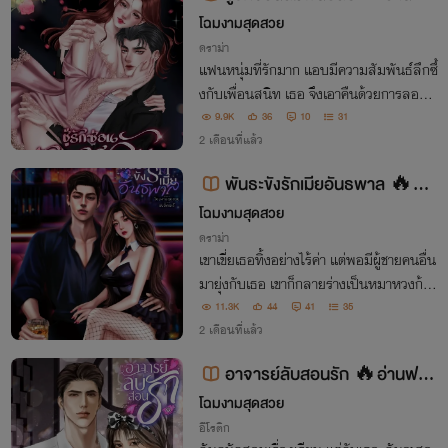
💔
โฉมงามสุดสวย
ดราม่า
แฟนหนุ่มที่รักมาก แอบมีความสัมพันธ์ลึกซึ้
งกับเพื่อนสนิท เธอ จึงเอาคืนด้วยการลอบเ
ป็นชู้กับ เขา 'ไม่อยากแลกเปลี่ยน แต่อยากแ
9.9K
36
10
31
ลกลิ้นได้ปะ?'
2 เดือนที่แล้ว
พันธะขังรักเมียอันธพาล 🔥อ่า
นฟรี!🔥
โฉมงามสุดสวย
ดราม่า
เขาเขี่ยเธอทิ้งอย่างไร้ค่า แต่พอมีผู้ชายคนอื่น
มายุ่งกับเธอ เขาก็กลายร่างเป็นหมาหวงก้าง
'แค่ฉันลงลิ้นเธอก็ดิ้นเหมือนจะตาย ยังอยาก
11.3K
44
41
35
ไปกับมันอยู่ไหม ตอบมา!'
2 เดือนที่แล้ว
อาจารย์ลับสอนรัก 🔥อ่านฟรี
💖
โฉมงามสุดสวย
อีโรติก