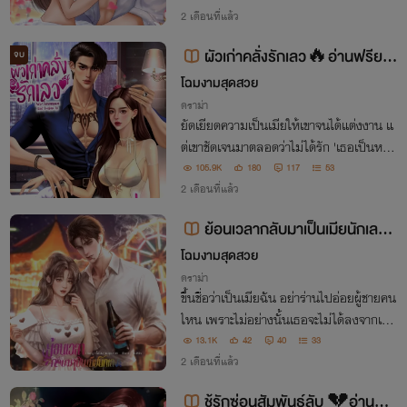
2 เดือนที่แล้ว
ผัวเก่าคลั่งรักเลว🔥อ่านฟรียาว
จบ
😈#ช่างสักเข็มดุ
โฉมงามสุดสวย
ดราม่า
ยัดเยียดความเป็นเมียให้เขาจนได้แต่งงาน แ
ต่เขาชัดเจนมาตลอดว่าไม่ได้รัก 'เธอเป็นหมา
หรือไงถึงต้องเยี่ยวสร้างอาณาเขต! ให้เป็นเมี
105.9K
180
117
53
ยแค่ตอนอยู่ในห้องนอน จำไม่ได้แล้วเหรอ?'
2 เดือนที่แล้ว
ย้อนเวลากลับมาเป็นเมียนักเลง เ
พื่อลืมเลือนรักเรา 🥀อ่านฟรี🥀
โฉมงามสุดสวย
ดราม่า
ขึ้นชื่อว่าเป็นเมียฉัน อย่าร่านไปอ่อยผู้ชายคน
ไหน เพราะไม่อย่างนั้นเธอจะไม่ได้ลงจากเตีย
ง!
13.1K
42
40
33
2 เดือนที่แล้ว
ชู้รักซ่อนสัมพันธ์ลับ 💔อ่านฟรี