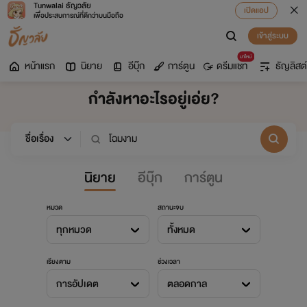
Tunwalai ธัญวลัย
เปิดแอป
เพื่อประสบการณ์ที่ดีกว่าบนมือถือ
เข้าสู่ระบบ
มาใหม่
หน้าแรก
นิยาย
อีบุ๊ก
การ์ตูน
ดรีมแชท
ธัญลิสต์
กำลังหาอะไรอยู่เอ่ย?
นิยาย
อีบุ๊ก
การ์ตูน
หมวด
สถานะจบ
ทุกหมวด
ทั้งหมด
เรียงตาม
ช่วงเวลา
การอัปเดต
ตลอดกาล