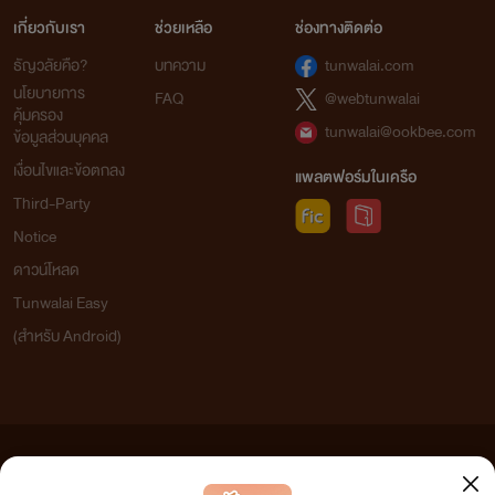
เกี่ยวกับเรา
ช่วยเหลือ
ช่องทางติดต่อ
ธัญวลัยคือ?
บทความ
tunwalai.com
นโยบายการ
FAQ
@webtunwalai
คุ้มครอง
tunwalai@ookbee.com
ข้อมูลส่วนบุคคล
เงื่อนไขและข้อตกลง
แพลตฟอร์มในเครือ
Third-Party
Notice
ดาวน์โหลด
Tunwalai Easy
(สำหรับ Android)
ข้อความที่ท่านได้อ่านจากเว็บไซต์นี้เกิดจากการเขียนโดยสาธารณชนและเผยแพร่โดยอัตโนมัติ ผู้ดูแล
เว็บไซต์แห่งนี้ไม่ได้เห็นด้วยและไม่ขอรับผิดชอบต่อข้อความใดๆ ทั้งสิ้น ดังนั้นผู้อ่านทุกท่านโปรดใช้