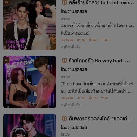
คลั่งร้ายรักลวง hot bad love!
จบ
🔥(อ่านฟรียาว)
โฉมงามสุดสวย
ดราม่า
ฉันจะขย้ำให้จมเขี้ยว เพื่อตอกย้ำว่าใครกันแน่
ที่เป็นเจ้าของเธอ!
16.2K
56
49
40
2 เดือนที่แล้ว
ร้ายโคตรรัก So very bad! 🔥
จบ
(อ่านฟรียาว)
โฉมงามสุดสวย
ดราม่า
(Toxic Love ผัวเมีย!! ความสัมพันธ์ที่เป็นพิ
ษ..) เขาให้เป็นเมียหรือหมารับใช้กันแน่? เขา
ให้เป็นเมียหรือหมารับใช้กันแน่? 'อย่าร่านให้
25.4K
87
73
48
มากได้ไหมถ้าไม่อยากเจ็บตัว ลืมหรือไงว่าฉั
2 เดือนที่แล้ว
นเป็นผัวเธอ!'
คืนพลาดรักคลั่งไคล้ #แอคเค่อ
🔥อ่านฟรี🔥
โฉมงามสุดสวย
อีโรติก