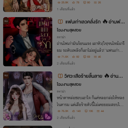
ยวเจอ.."
25.9K
78
80
26
1 เดือนที่แล้ว
แฟนเก่าเลวคลั่งรัก 🔥อ่านฟรี
จบ
💔 #ฮอต
โฉมงามสุดสวย
ดราม่า
ถ่านไฟเก่ามันร้อนแรง เผาหัว(ใจ)จนไหม้เกรี
ยม รถดับเพลิงก็เอาไม่อยู่แล้ว! 'แฟนเก่าแม่
งโคตรถึงใจเลย..เธอว่าไหม'
71.6K
82
69
46
2 เดือนที่แล้ว
วิศวะเสือร้ายสิ้นลาย 🔥อ่านฟรี
จบ
ยาว💔
โฉมงามสุดสวย
ดราม่า
หน้าตาหล่อชอบเอาใจ ก็แค่หลอกล่อให้หลง
ในคารม แต่เสือร้ายตัวนี้ไม่เคยยอมสยบใคร
ง่ายๆ 'แค่พูดว่าอนุญาต ฉันจะ...! เธอ ไม่ให้
76.3K
143
136
44
ผิดหวังเลยครับ'
2 เดือนที่แล้ว