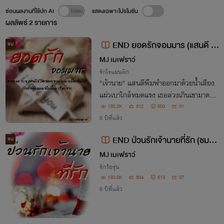
ซ่อนผลงานที่ใช้ปก AI
แสดงเฉพาะโปรโมชัน
ผลลัพธ์
2
รายการ
END ยอดรักจอมมาร (แสนดี +เ
จบ
ฮนรี่)
MJ เมเฟราว์
รักโรแมนติก
"เจ้านาย" แสนดีพึมพำออกมาด้วยน้ำเสียง
แผ่วเบาใกล้หมดแรง เธอล่วงเกินเขามาตลอ
ดสองวัน เฮนรี่ยกร่างกายเอนกายลง ยกมือ
135.2K
912
603
31
สองข้างกอดอก ยกยิ้มน้อยๆ เธอฉลาดเสีย
8 ปีที่แล้ว
ทีสินะ
END ป่วนรักเจ้านายที่รัก (ชมพู
จบ
x พายุ)
MJ เมเฟราว์
รักวัยรุ่น
130.0K
834
513
37
8 ปีที่แล้ว