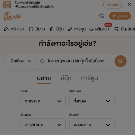
Tunwalai ธัญวลัย
เปิดแอป
เพื่อประสบการณ์ที่ดีกว่าบนมือถือ
เข้าสู่ระบบ
มาใหม่
หน้าแรก
นิยาย
อีบุ๊ก
การ์ตูน
ดรีมแชท
ธัญลิสต์
กำลังหาอะไรอยู่เอ่ย?
นิยาย
อีบุ๊ก
การ์ตูน
หมวด
สถานะจบ
ทุกหมวด
ทั้งหมด
เรียงตาม
ช่วงเวลา
การอัปเดต
ตลอดกาล