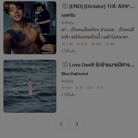
[END] (Dictator) THE AIRPO
จบ
RT รักขัดใจของคุณชายป่าเถื่อน (แอ
เนยครีม
ร์พอร์ต+อบเชย)
รักวัยรุ่น
เขา…เป็นคนเลือดร้อน ส่วนเธอ…เป็นคนเชื่
องช้า ต่อให้เธอจะเป็นน้ำ แต่ถ้าไม่มหาศาลห
รือมากพอก็ไม่อาจหยุดไฟมหึมาอย่างเขาได้
1.1M
3.1K
2.5K
38
8 ปีที่แล้ว
Love Devill รักร้ายนายปีศาจ 1
8+
Blue Daimond
รักวัยรุ่น
519
29
0
0
9 ปีที่แล้ว