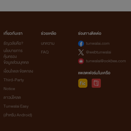
เกี่ยวกับเรา
ช่วยเหลือ
ช่องทางติดต่อ
ธัญวลัยคือ?
บทความ
tunwalai.com
นโยบายการ
FAQ
@webtunwalai
คุ้มครอง
tunwalai@ookbee.com
ข้อมูลส่วนบุคคล
เงื่อนไขและข้อตกลง
แพลตฟอร์มในเครือ
Third-Party
Notice
ดาวน์โหลด
Tunwalai Easy
(สำหรับ Android)