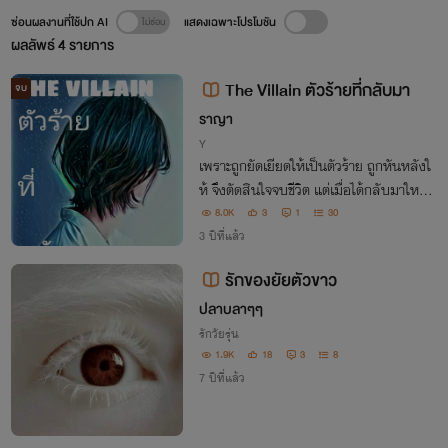
ซ่อนผลงานที่ใช้ปก AI
แสดงเฉพาะโปรโมชัน
ผลลัพธ์
4
รายการ
The Villain ตัวร้ายที่กลับมา
จบ
ราญา
Y
เพราะถูกยัดเยียดให้เป็นตัวร้าย ถูกหันหลังใ
ห้ จึงตัดสินใจจบชีวิต แต่เมื่อได้กลับมาใหม่อี
กครั้ง ขอเลือกทางเอง เขาจะปล่อยผ่านหรือ
8.0K
3
1
30
จะแก้แค้น ครั้งนี้จะเดินไปทิศทางไหนถึงจะได้
3 ปีที่แล้ว
เจอกับความสุข
รักของยัยตัวขาว
ปลาบลาๆๆ
รักวัยรุ่น
1.9K
18
3
8
7 ปีที่แล้ว