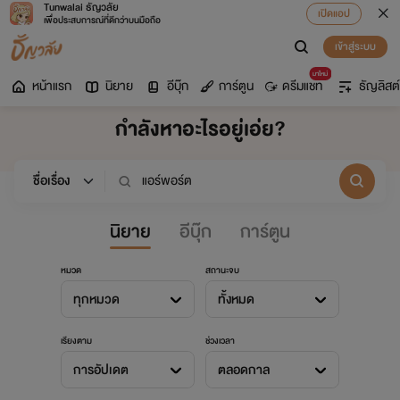
Tunwalai ธัญวลัย
เปิดแอป
เพื่อประสบการณ์ที่ดีกว่าบนมือถือ
เข้าสู่ระบบ
มาใหม่
หน้าแรก
นิยาย
อีบุ๊ก
การ์ตูน
ดรีมแชท
ธัญลิสต์
กำลังหาอะไรอยู่เอ่ย?
นิยาย
อีบุ๊ก
การ์ตูน
หมวด
สถานะจบ
ทุกหมวด
ทั้งหมด
เรียงตาม
ช่วงเวลา
การอัปเดต
ตลอดกาล