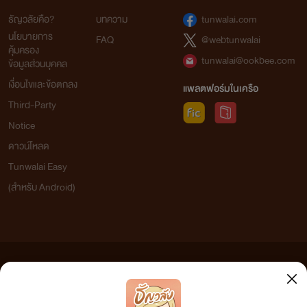
ธัญวลัยคือ?
บทความ
tunwalai.com
นโยบายการ
FAQ
@webtunwalai
คุ้มครอง
tunwalai@ookbee.com
ข้อมูลส่วนบุคคล
เงื่อนไขและข้อตกลง
แพลตฟอร์มในเครือ
Third-Party
Notice
ดาวน์โหลด
Tunwalai Easy
(สำหรับ Android)
ข้อความที่ท่านได้อ่านจากเว็บไซต์นี้เกิดจากการเขียนโดยสาธารณชนและเผยแพร่โดยอัตโนมัติ ผู้ดูแล
เว็บไซต์แห่งนี้ไม่ได้เห็นด้วยและไม่ขอรับผิดชอบต่อข้อความใดๆ ทั้งสิ้น ดังนั้นผู้อ่านทุกท่านโปรดใช้
วิจารณญาณในการกลั่นกรองด้วยตนเอง และหากท่านพบข้อความใดๆ ที่ขัดต่อกฎหมายและศีลธรรม