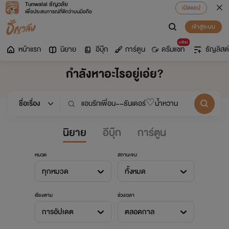
Tunwalai ธัญวลัย
เปิดแอป
เพื่อประสบการณ์ที่ดีกว่าบนมือถือ
เข้าสู่ระบบ
มาใหม่
หน้าแรก
นิยาย
อีบุ๊ก
การ์ตูน
ดรีมแชท
ธัญลิสต์
กำลังหาอะไรอยู่เอ่ย?
นิยาย
อีบุ๊ก
การ์ตูน
หมวด
สถานะจบ
ทุกหมวด
ทั้งหมด
เรียงตาม
ช่วงเวลา
การอัปเดต
ตลอดกาล