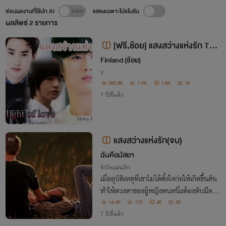
ซ่อนผลงานที่ใช้ปก AI
แสดงเฉพาะโปรโมชัน
ผลลัพธ์
2
รายการ
[ฟรี,ช้อย] แสงสว่างแห่งรัก The
light of love ❤ 3P, NC20+
Finland (ช้อย)
Y
390.8K
1.5K
1.6K
19
7 ปีที่แล้ว
แสงสว่างแห่งรัก(จบ)
จบ
ฉันคือมัสยา
รักโรแมนติก
เมื่ออุบัติเหตุที่เขาไม่ได้ตั้งใจก่อให้เกิดขึ้นดัน
ทำให้ดวงตาของผู้หญิงคนหนึ่งต้องดับมืดลง
เพราะเขา โลกทั้งใบของเธอต้องดับลง เขาเล
14.4K
173
45
39
ยอยากเป็นแสงสว่างให้กับเธอ ดวงตาที่ดับมื
7 ปีที่แล้ว