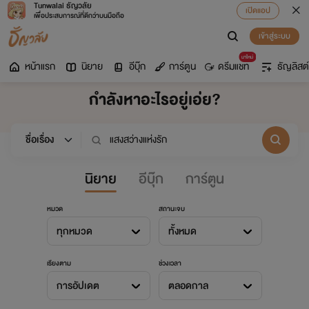
Tunwalai ธัญวลัย
เปิดแอป
เพื่อประสบการณ์ที่ดีกว่าบนมือถือ
เข้าสู่ระบบ
มาใหม่
หน้าแรก
นิยาย
อีบุ๊ก
การ์ตูน
ดรีมแชท
ธัญลิสต์
กำลังหาอะไรอยู่เอ่ย?
นิยาย
อีบุ๊ก
การ์ตูน
หมวด
สถานะจบ
ทุกหมวด
ทั้งหมด
เรียงตาม
ช่วงเวลา
การอัปเดต
ตลอดกาล