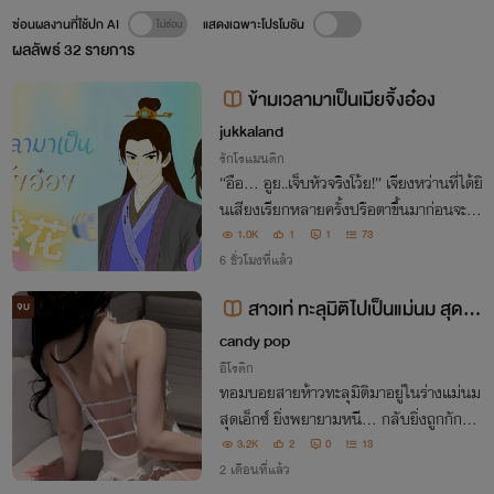
ซ่อนผลงานที่ใช้ปก AI
แสดงเฉพาะโปรโมชัน
ผลลัพธ์
32
รายการ
ข้ามเวลามาเป็นเมียจิ้งอ๋อง
jukkaland
รักโรแมนติก
“อือ… อูย..เจ็บหัวจริงโว้ย!” เจียงหว่านที่ได้ยิ
นเสียงเรียกหลายครั้งปรือตาขึ้นมาก่อนจะเอื้
อมมือไปจับหัวที่รู้สึกเจ็บปวดจนสัมผัสได้ถึง
1.0K
1
1
73
น้ำเหนียวหนืด “อ๊ะ! คุณหนูฟื้นแล้ว..ฮือ..ขอ
6 ชั่วโมงที่แล้ว
บคุณสวรรค์” แม่นมลู่ทั้งร
สาวเท่ ทะลุมิติไปเป็นแม่นม สุดร่า
จบ
น
candy pop
อีโรติก
ทอมบอยสายห้าวทะลุมิติมาอยู่ในร่างแม่นม
สุดเอ็กซ์ ยิ่งพยายามหนี... กลับยิ่งถูกกักขังไ
ว้ใต้ร่างหนุ่มใหญ่ สยบยอมต่อรสสวาทเกิน
3.2K
2
0
13
ต้านทาน
2 เดือนที่แล้ว