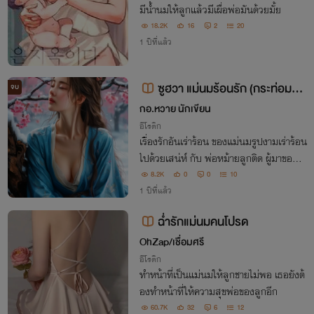
มีน้ำนมให้ลูกแล้วมีเผื่อพ่อมันด้วยมั้ย
18.2K
16
2
20
1 ปีที่แล้ว
ซูฮวา แม่นมร้อนรัก (กระท่อมกล
จบ
างหิมะ)
กอ.หวาย นักเขียน
อีโรติก
เรื่องรักอันเร่าร้อน ของแม่นมรูปงามเร่าร้อน
ไปด้วยเสน่ห์ กับ พ่อหม้ายลูกติด ผู้มาขอน้ำ
นมไปให้ทารกน้อยได้ดื่มกิน
8.2K
0
0
10
1 ปีที่แล้ว
ฉ่ำรักแม่นมคนโปรด
OhZap/เชื่อมศรี
อีโรติก
ทำหน้าที่เป็นแม่นมให้ลูกชายไม่พอ เธอยังต้
องทำหน้าที่ให้ความสุขพ่อของลูกอีก
60.7K
32
6
12