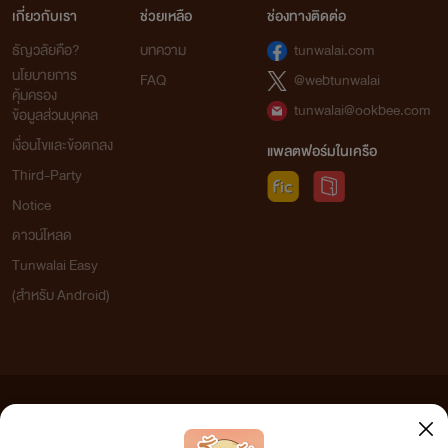
เกี่ยวกับเรา
ช่วยเหลือ
ช่องทางติดต่อ
ธัญวลัยคือ?
บทความ
tunwalai.com
นโยบายการ
FAQ
@webtunwalai
คุ้มครอง
tunwalai@ookbee.com
ข้อมูลส่วนบุคคล
เงื่อนไขและข้อตกลง
แพลตฟอร์มในเครือ
Third-Party
Notice
ดาวน์โหลด
Tunwalai Easy
(สำหรับ Android)
ข้อความที่ท่านได้อ่านจากเว็บไซต์นี้เกิดจากการเขียนโดยสาธารณชนและเผยแพร่โดยอัตโนมัติ ผู้ดูแล
เว็บไซต์แห่งนี้ไม่ได้เห็นด้วยและไม่ขอรับผิดชอบต่อข้อความใดๆ ทั้งสิ้น ดังนั้นผู้อ่านทุกท่านโปรดใช้