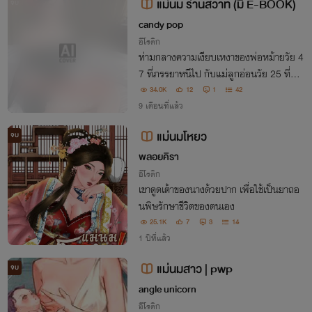
แม่นม ร่านสวาท (มี E-BOOK)
จบ
วใจ
candy pop
อีโรติก
ท่ามกลางความเงียบเหงาของพ่อหม้ายวัย 4
7 ที่ภรรยาหนีไป กับแม่ลูกอ่อนวัย 25 ที่สูญ
เสียลูกชาย นาราเข้ามาเป็นแม่นมให้กับลูกข
34.0K
12
1
42
องธรรศ แต่ความใกล้ชิดกลับนำพาความปร
9 เดือนที่แล้ว
ารถนาและการปลอบโยนที่ต่างฝ่ายต่างโหยห
แม่นมโหยว
จบ
ามานาน
พลอยคิรา
อีโรติก
เขาดูดเต้าของนางด้วยปาก เพื่อใช้เป็นยาถอ
นพิษรักษาชีวิตของตนเอง
25.1K
7
3
14
1 ปีที่แล้ว
แม่นมสาว | pwp
จบ
angle unicorn
อีโรติก