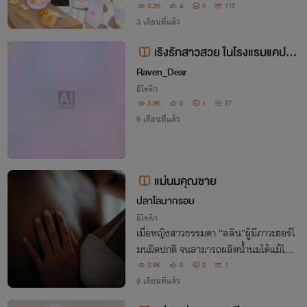
ล็กของสำนักทรงเจ้าที่มีพรสวรรค์ตั้งแต่กำเ
2.2K
4
0
112
นิด ￼เธอตายตามอายุไข แล้วก่อนที่เธอจะได้ไ
3 เดือนที่แล้ว
ปเกิดในชาติที่สาม เธอก็ได้รู้ความจริง
เริงรักสาวสวย ในโรงแรมแคปซูล
จบ
25++
Raven_Dear
อีโรติก
2.8K
0
1
27
8 เดือนที่แล้ว
แม่นมคุณชาย
ปลาโลมากรอบ
อีโรติก
เมื่อหญิงสาวธรรมดา “ลลิน”ผู้มีภาวะฮอร์โ
มนผิดปกติ จนสามารถผลิตน้ำนมได้แม้ไม่มี
ลูกถูกทาบทามให้มาทำงานในคฤหาสน์ของ
2.9K
0
2
1
“คุณชายภาคิน”ชายหนุ่มผู้มีอาการนอนไม่ห
9 เดือนที่แล้ว
ลับเรื้อรังและเย็นชาเสียจนใครก็คิดว่าไม่มีหั