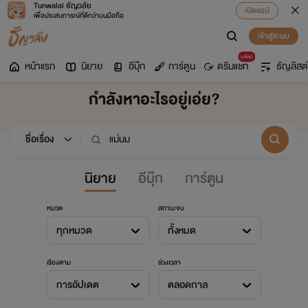
Tunwalai ธัญวลัย
เปิดแอป
เพื่อประสบการณ์ที่ดีกว่าบนมือถือ
เข้าสู่ระบบ
มาใหม่
หน้าแรก
นิยาย
อีบุ๊ก
การ์ตูน
ดรีมแชท
ธัญลิสต์
กำลังหาอะไรอยู่เอ่ย?
นิยาย
อีบุ๊ก
การ์ตูน
หมวด
สถานะจบ
ทุกหมวด
ทั้งหมด
เรียงตาม
ช่วงเวลา
การอัปเดต
ตลอดกาล