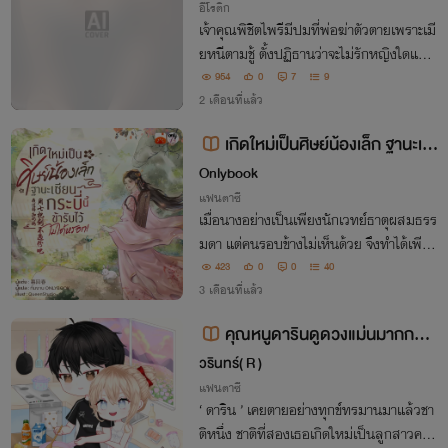
อีโรติก
เจ้าคุณพิชิตไพรีมีปมที่พ่อฆ่าตัวตายเพราะเมี
ยหนีตามชู้ ตั้งปฏิธานว่าจะไม่รักหญิงใดและ
ทำได้สำเร็จ แต่หลังเมียตาย ได้พบสบตากับ
954
0
7
9
แม่นมลูกสาวก็ควบคุมกายใจไม่ได้จิ้นกระฉูด
2 เดือนที่แล้ว
และแล้วก็ได้กระหน่ำกันฉ่ำในวันฝนพรำ
เกิดใหม่เป็นศิษย์น้องเล็ก ฐานะเซี
ยนกระบี่นี้ข้ารับไว้ไม่ได้หรอก!
Onlybook
แฟนตาซี
เมื่อนางอย่างเป็นเพียงนักเวทย์ธาตุผสมธรร
มดา แต่คนรอบข้างไม่เห็นด้วย จึงทำได้เพียง
ก้าวออกจากหมู่บ้าน เพื่อใช้ชีวิตตามที่ปรารถ
423
0
0
40
นา
3 เดือนที่แล้ว
คุณหนูดารินดูดวงแม่นมากก
ก!!!
วรินทร์( R )
แฟนตาซี
‘ ดาริน ’ เคยตายอย่างทุกข์ทรมานมาแล้วชา
ติหนึ่ง ชาติที่สองเธอเกิดใหม่เป็นลูกสาวคนเ