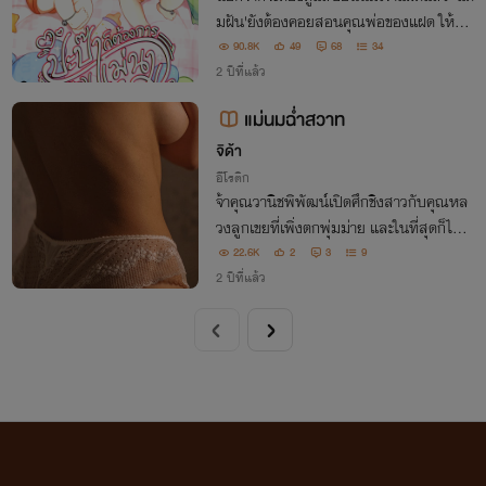
มฝัน'ยังต้องคอยสอนคุณพ่อของแฝด ให้รู้จั
กความรักด้วย
90.8K
49
68
34
2 ปีที่แล้ว
แม่นมฉ่ำสวาท
จิด้า
อีโรติก
จ้าคุณวานิชพิพัฒน์เปิดศึกชิงสาวกับคุณหล
วงลูกเขยที่เพิ่งตกพุ่มม่าย และในที่สุดก็ได้ค
รอบครองแม่นมคนสวยของหลานตา จากนั้
22.6K
2
3
9
นก็ฉ่ำสวาทกันไม่หยุด เพราะแม้ภายนอกนา
2 ปีที่แล้ว
งจะอ่อนโยนอ่อนหวาน แต่ภายในกามารมณ์
จัด!