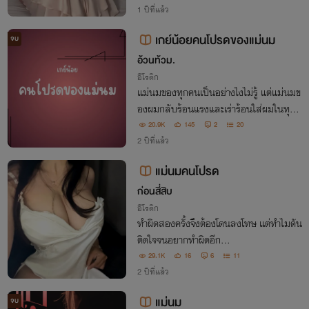
1 ปีที่แล้ว
เกย์น้อยคนโปรดของแม่นม
จบ
อ้วนท้วม.
อีโรติก
แม่นมของทุกคนเป็นอย่างไงไม่รู้ แต่แม่นมข
องผมกลับร้อนแรงและเร่าร้อนใส่ผมในทุกๆ
คืน (น้องพรูคะได้เวลากินนมก่อนนอนแล้วค่
20.9K
145
2
20
ะ อ่าาาา) -(ดูดแรงแบบนี้มันจะขาดเอานะคะ
2 ปีที่แล้ว
อื้มมม!)
แม่นมคนโปรด
ก่อนสี่สิบ
อีโรติก
ทำผิดสองครั้งจึงต้องโดนลงโทษ แต่ทำไมดัน
ติดใจจนอยากทำผิดอีก...
29.1K
16
6
11
2 ปีที่แล้ว
แม่นม
จบ