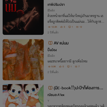
เทพีปรัมปรา
อีโรติก
ด้วยหน้าอกที่แม่ให้มาใหญ่เกินมาตรฐาน เธ
อจึงถูกติดต่อให้ไปเป็นแม่นม...ให้กับลูกชาย
บ้านหนึ่ง แต่ลูกชายบ้านนั้น อายุ 28 ปีแล้ว
12.3K
3
1
12
นะ
2 ปีที่แล้ว
AV แม่นม
ปิ๊งป่อง
อีโรติก
แฉะขนาดนี้อยากมี ลูกเพิ่มไหม
9.9K
0
1
7
2 ปีที่แล้ว
(มีE-book‼️)ปะป๊าก็ต้องการแม่
จบ
นมเหมือนกันนะ! #Omegaverse
ณัชมล A’lex
Y
นอกจากจะต้องดูแลป้อนนมเจ้าแฝดแล้ว 'แต้