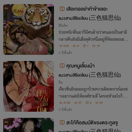
รจ่ายหนี้ทั้งหมด
เสือเกออย่าทำข้าเลอะ
จบ
แมวสามสีซือเสียน (三色猫思仙)
อีโรติก
ป่วยหนักตื่นมาก็มีคนอ้างว่าตนเองเป็นสามี
กลางคืนยังมีเสือดุตัวหนึ่งอยู่ที่ห้องของเขาอี
ก"ท่านลุกออกก่อน เข่าของท่านทิ่มหน้าท้อง
8.0K
9
1
15
ของข้าแล้ว"ชายหนุ่มยกยิ้ม ก้มลงไปแล้วกร
3 ปีที่แล้ว
ะซิบ "ไม่ใช่เข่า แต่เป็นอย่างอื่น
คุณหนูเลี้ยงม้า
จบ
แมวสามสีซือเสียน (三色猫思仙)
จีน
เจียวซิ่นยินยอมถูกป้ายความผิดเพราะน้องส
าวอยากแต่งให้องค์ชายสี่ ใครจะทำอะไรก็ทำไ
ป ขอให้นางอยู่เลี้ยงม้าเหงื่อโลหิตก็พอ แต่อ
47.8K
67
4
93
งค์ชายเก้าผู้เสเพล กลับใช้ราชโองการเปล่าเ
3 ปีที่แล้ว
พื่อรั้งนางเอาไว้กับตัวเอง
สะใภ้คือสมบัติของตระกูลจู
จบ