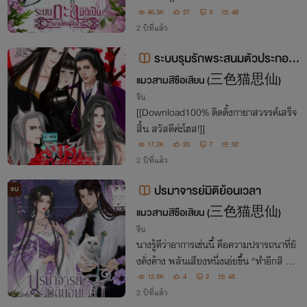
46.3K
27
3
48
2 ปีที่แล้ว
ระบบรุมรักพระสนมตัวประกอบ
(ฮาเร็มมีEbook)
แมวสามสีซือเสียน (三色猫思仙)
จีน
[[Download100% ติดตั้งกายาสวรรค์เสร็จ
สิ้น สวัสดีค่ะโฮส!]]
17.2K
23
7
32
2 ปีที่แล้ว
ปรมาจารย์มิติย้อนเวลา
จบ
แมวสามสีซือเสียน (三色猫思仙)
จีน
นางรู้ดีว่าอาการเช่นนี้ คือความปรารถนาที่ยั
งคั่งค้าง พลันเสียงหนึ่งเอ่ยขึ้น "ทำอีกสิ ท่า
นยังไม่พอใจไม่ใช่หรือ?"
12.5K
4
2
45
2 ปีที่แล้ว