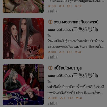
กลางคืนยังมีเสือดุตัวหนึ่งอยู่ที่ห้องของเขาอี
ก"ท่านลุกออกก่อน เข่าของท่านทิ่มหน้าท้อง
7.7K
4
1
15
ของข้าแล้ว"ชายหนุ่มยกยิ้ม ก้มลงไปแล้วกร
2 ปีที่แล้ว
ะซิบ "ไม่ใช่เข่า แต่เป็นอย่างอื่น
ฉวนหงอยากแต่งกับอาจารย์
จบ
แมวสามสีซือเสียน (三色猫思仙)
จีน
ถ้าแอบกินเต้าหู้ อาจารย์จะลงโทษคัดจริยธรร
มร้อยจบหรือไม่?ฉวนหงตื่นจากปิดด่านก็เจอ
หนุ่มหล่อคนงาม จึงให้เจ้าสำนักส่งตนเองไป
6.0K
2
1
44
เป็นลูกศิษย์ตัวน้อย ที่ตบะฝึกตนน้อยนิดด้วย
2 ปีที่แล้ว
เจตนาไม่บริสุทธิ์
หนี้ร้อนโถงประมูล
จบ
แมวสามสีซือเสียน (三色猫思仙)
จีน
หม่าเจียอิ๋งเมื่อสามีตายทิ้งหนี้เอาไว้ คิดว่าเพี
ยงหมื่นตำลึงยังไงก็จ่ายไหว ถึงเวลาเจ้าหนี้ม
าทวงกลับกลายเป็นสี่หมื่นตำลึง แต่กลับมีข้
13.9K
0
3
41
อเสนอให้นางเป็นฮูหยินเขาสิบวันแลกกับกา
2 ปีที่แล้ว