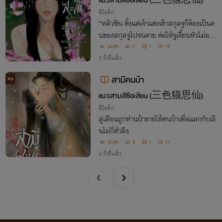
แมวสามสีซือเสียน (三色猫思仙)
อีโรติก
"หลิวซิน ตั้งแต่เจ้าแต่งเข้าสกุลจูก็ต้องเป็นค
นของสกุลจูไปจนตาย ต่อให้จูเจี้ยนหัวไม่อยู่แ
ล้วก็ยังต้องอยู่ ไม่มีสิทธิ์ไปมีชู้รักที่ไหนทั้งนั้
14.6K
1
1
12
น!"พลันดึงเชือกที่รัดเอวของนางออก
3 ปีที่แล้ว
สามีคนบ้า
จบ
แมวสามสีซือเสียน (三色猫思仙)
อีโรติก
ลู่เสียนถูกท่านป้าขายให้คนบ้าเพื่อแลกกับเงิ
นไม่กี่ตำลึง
10.5K
3
1
11
3 ปีที่แล้ว