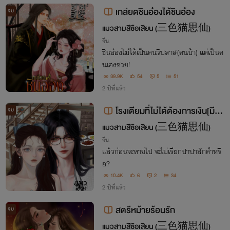
เกลียดชินอ๋องได้ชินอ๋อง
จบ
แมวสามสีซือเสียน (三色猫思仙)
จีน
ชินอ๋องไม่ได้เป็นคนวิปลาส(คนบ้า) แต่เป็นค
นเฮงซวย!
39.9K
54
5
51
2 ปีที่แล้ว
โรงเตีียมที่ไม่ได้ต้องการเงิน[มีEb
จบ
ook]
แมวสามสีซือเสียน (三色猫思仙)
จีน
แล้วก่อนจะหายไป จะไม่เรียกปาปาสักคำหรื
อ?
10.4K
6
2
34
2 ปีที่แล้ว
สตรีหม้ายร้อนรัก
จบ
แมวสามสีซือเสียน (三色猫思仙)