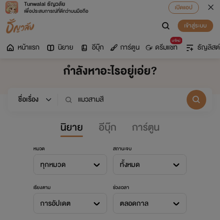
Tunwalai ธัญวลัย
เปิดแอป
เพื่อประสบการณ์ที่ดีกว่าบนมือถือ
เข้าสู่ระบบ
มาใหม่
หน้าแรก
นิยาย
อีบุ๊ก
การ์ตูน
ดรีมแชท
ธัญลิสต์
กำลังหาอะไรอยู่เอ่ย?
นิยาย
อีบุ๊ก
การ์ตูน
หมวด
สถานะจบ
ทุกหมวด
ทั้งหมด
เรียงตาม
ช่วงเวลา
การอัปเดต
ตลอดกาล