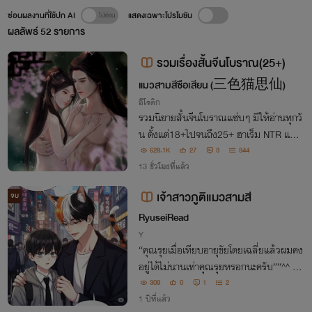
ซ่อนผลงานที่ใช้ปก AI
แสดงเฉพาะโปรโมชัน
ผลลัพธ์
52
รายการ
รวมเรื่องสั้นจีนโบราณ(25+)
แมวสามสีซือเสียน (三色猫思仙)
อีโรติก
รวมนิยายสั้นจีนโบราณแซ่บๆ มีให้อ่านทุกวั
น ตั้งแต่18+ไปจนถึง25+ ฮาเร็ม NTR แนว
แอบแซ่บ สลับหมุนเวียนไม่เบื่อแน่นอนค่ะ
628.1K
27
3
344
13 ชั่วโมงที่แล้ว
เจ้าสาวภูติแมวสามสี
จบ
RyuseiRead
Y
“คุณรุยเมื่อเทียบอายุขัยโดยเฉลี่ยแล้วผมคง
อยู่ได้ไม่นานเท่าคุณรุยหรอกนะครับ”“^^ พูด
อะไรน่ะ สิ่งมีชีวิตที่รับเชื้อไขผมทุกวันยังไงก็ไ
309
0
1
2
ม่ใช่มนุษย์แล้วนะ
1 ปีที่แล้ว