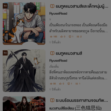
ยมทูตแมวสามสีและเด็กหนุ่มผู้สิ้
จบ
นหวัง
RyuseiRead
Y
เป็นเพียงนกในกรงทอง เป็นเพียงเครื่องมือ
สำหรับผลิตทายาทของตระกูล ถึงกระนั้นเขา
ก็ได้เจอกับเจ้าแมวสามสีคอยอยู่เคียงข้างแล
183
0
1
2
ะปลอบประโลบเขา
1 ปีที่แล้ว
ยมทูตแมวสามสี
จบ
RyuseiRead
เรื่องสั้น
สิ่งที่คนเราต้องเจอหลังจากตายคือแมวสาม
สีตัวอ้วนขนปุยนี่หรอ ทานิลได้แต่สงสัยแต่ไ
ม่พูดอะไร
93
0
1
1
1 ปีที่แล้ว
ระบบร้อนบรรเทาสามจอมทัพ[ฮ
าเร็ม+NTR]
แมวสามสีซือเสียน (三色猫思仙)