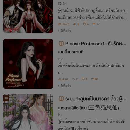
อีโรติก
จู่ๆ หน้าจอสีฟ้าก็ปรากฏขึ้นมา พร้อมกับราย
ละเอียดบางอย่าง เพียงแต่ยังไม่ได้อ่านว่าเป็
นอะไร กลับสะดุดตาเข้ากับข้อความด้านล่าง
17.7K
5
4
77
สุด[[รางวัลเงินสดห้าร้อยล้าน]]
1 ปีที่แล้ว
Please Professor! : รับรักหนูเ
ถอะนะคะอาจารย์! (GirlLove|Yuri)
แบมบี้แมวสามสี
Yuri
เรื่องคืนนั้นฉันแค่พลาด ลืมมันไปสักทีเถอ
ะ…
4.7K
2
1
38
1 ปีที่แล้ว
ระบบทะลุมิติเป็นมารดาเลี้ยงผู้จื
จบ
ดจาง(ฟรีถึง2/11/67)
แมวสามสีซือเสียน (三色猫思仙)
จีน
[[ติดตั้งระบบภารกิจช่วยตัวเอกสำเร็จ สวัสดี
ครับโฮส!]] อะไรนะ?