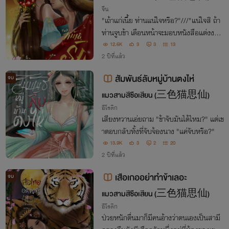
จีน
"เถ้าแก่เนี้ย ท่านแน่ใจหรือ?"///"แน่ใจสิ ถ้า
ท่านจูบข้า เดือนหน้าจะมอบหนังสือแต่งงาน
ให้เป็นอย่างไร?"
12.6K
3
3
13
2 ปีที่แล้ว
สัมพันธ์ลับหมู่บ้านตงไห่
จบ
แมวสามสีซือเสียน (三色猫思仙)
อีโรติก
เสียงหวานเอ่ยถาม "ข้าจับมันได้ไหม?" แต่เข
าตอบกลับทั้งที่จับจ้องนาง "แค่จับหรือ?"
13.9K
3
2
20
2 ปีที่แล้ว
เสือเกออย่าทำข้าเลอะ
จบ
แมวสามสีซือเสียน (三色猫思仙)
อีโรติก
ป่วยหนักตื่นมาก็มีคนอ้างว่าตนเองเป็นสามี