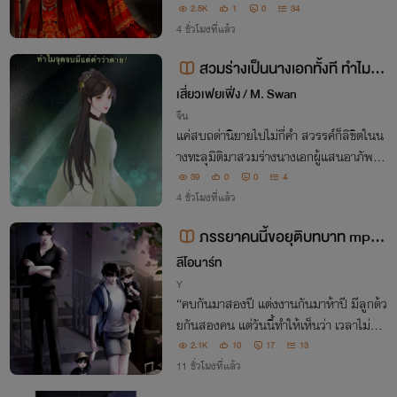
นแน่นแย่งชิงมิติวิเศษคืนมาจากนางเอก รีบช่
2.5K
1
0
34
วยเหลือแม่ที่ถูกขังเอาไว้ เอาคืนพ่อชั่วและค
4 ชั่วโมงที่แล้ว
นสารเลวที่เคยทำร้ายเธอให้สาสม
สวมร่างเป็นนางเอกทั้งที ทำไมจุ
ดจบมีแต่คำว่าตาย!
เสี่ยวเฟยเฟิ่ง / M. Swan
จีน
แค่สบถด่านิยายไปไม่กี่คำ สวรรค์ก็ลิขิตในน
างทะลุมิติมาสวมร่างนางเอกผู้แสนอาภัพที่
มีชะตาต้องตายในตอนจบ! เท่านั้นไม่พอ ระบ
39
0
0
4
บเฮงซวยนั่นยังคอยบังคับให้นางสังหารพระ
4 ชั่วโมงที่แล้ว
เอกตลอดเวลา! งานนี้มิลินจะเอาตัวรอดอย่า
ภรรยาคนนี้ขอยุติบทบาท mpre
งไร
g [อ่านฟรีก่อนติดเหรียญ]
ลีโอนาร์ท
Y
“คบกันมาสองปี แต่งงานกันมาห้าปี มีลูกด้ว
ยกันสองคน แต่วันนี้ทำให้เห็นว่า เวลาไม่สา
มารถพิสูจน์ความรักได้” ชนินทร์พาลูกชายส
2.1K
10
17
13
องคนเดินออกจากบ้าน จะไม่ปล่อยใครสักค
11 ชั่วโมงที่แล้ว
นให้อยู่กับสามีที่ไม่รู้จักพอ