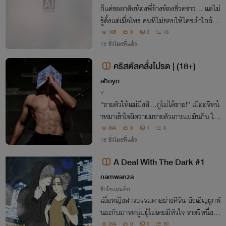
ก็แค่ขออาศัยห้องพี่ข้างห้องชั่วคราว… แต่ไม่
รู้ตั้งแต่เมื่อไหร่ คนที่ไม่ชอบให้ใครเข้าใกล้กลั
บไม่ยอมปล่อยผมไปไหนอีกเลย!
185
0
0
13
15 ชั่วโมงที่แล้ว
คริสตัลคลั่งโปรด | (18+)
ahoyo
Y
“ขายตัวให้แม่มึงสิ…กูไม่ได้ขาย!” เมื่ออริหน้
าหมาเข้าใจผิดว่าผมขายตัวเกาะแม่มันกิน ในเ
มื่อขอซื้อดีๆ แล้วหยิ่งนัก มันเลยขอยัดเยียด
894
8
1
6
บทเรียน ‘กินฟรี’ ให้กับผม
16 ชั่วโมงที่แล้ว
A Deal With The Dark #1
namwanza
รักโรแมนติก
เมื่อหญิงสาวธรรมดาอย่างศิรัน บังเอิญผูกพั
นธะกับมารหนุ่มผู้ไม่เคยมีหัวใจ ราตรีหนึ่งใต้
แสงตะเกียงวิญญาณ กลับจุดไฟรักที่ทั้งเร่าร้
294
0
0
50