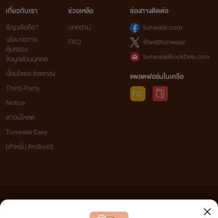
เกี่ยวกับเรา
ช่วยเหลือ
ช่องทางติดต่อ
ธัญวลัยคือ?
บทความ
tunwalai.com
นโยบายการ
FAQ
@webtunwalai
คุ้มครอง
tunwalai@ookbee.com
ข้อมูลส่วนบุคคล
เงื่อนไขและข้อตกลง
แพลตฟอร์มในเครือ
Third-Party
Notice
ดาวน์โหลด
Tunwalai Easy
(สำหรับ Android)
ข้อความที่ท่านได้อ่านจากเว็บไซต์นี้เกิดจากการเขียนโดยสาธารณชนและเผยแพร่โดยอัตโนมัติ ผู้ดูแล
เว็บไซต์แห่งนี้ไม่ได้เห็นด้วยและไม่ขอรับผิดชอบต่อข้อความใดๆ ทั้งสิ้น ดังนั้นผู้อ่านทุกท่านโปรดใช้