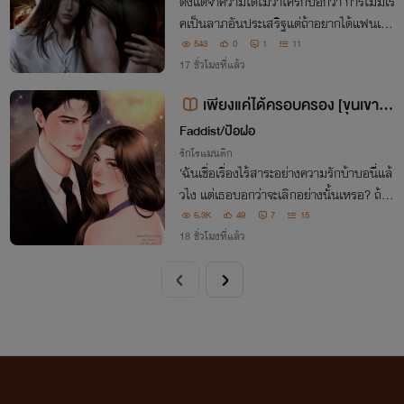
ตั้งแต่จำความได้ไม่ว่าใครก็บอกว่า การไม่มีโร
คเป็นลาภอันประเสริฐแต่ถ้าอยากได้แฟนเป็
นหมอ ก็คงต้องลองเสี่ยงเป็นสักโรคแล้วล่
543
0
1
11
ะ...แต่หมอที่ว่าดันเป็น หมอผี นี่สิ...
17 ชั่วโมงที่แล้ว
เพียงแค่ได้ครอบครอง [ขุนเขาXห
นึ่ง]
Faddist/ป้อฝอ
รักโรแมนติก
‘ฉันเชื่อเรื่องไร้สาระอย่างความรักบ้าบอนี่แล้
วไง แต่เธอบอกว่าจะเลิกอย่างนั้นเหรอ? ถ้าจ
ะเลิกแล้วมาทำให้รักทำไมวะ!’
6.3K
49
7
15
18 ชั่วโมงที่แล้ว