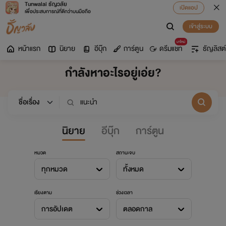
Tunwalai ธัญวลัย
เปิดแอป
เพื่อประสบการณ์ที่ดีกว่าบนมือถือ
เข้าสู่ระบบ
มาใหม่
หน้าแรก
นิยาย
อีบุ๊ก
การ์ตูน
ดรีมแชท
ธัญลิสต์
กำลังหาอะไรอยู่เอ่ย?
นิยาย
อีบุ๊ก
การ์ตูน
หมวด
สถานะจบ
ทุกหมวด
ทั้งหมด
เรียงตาม
ช่วงเวลา
การอัปเดต
ตลอดกาล