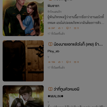
พิมธารา
รักโรแมนติก
ผู้พันภัทรพลรู้ว่างานนี้ยากยิ่งกว่างานอะไรทั้
งหมด เธอไม่ปลอดภัยพวกมันต้องการตัวเธ
อเพราะรู้ว่าเธอเป็นลูกสาวผู้ว่า มันต้องการเ
247
1
7
5
ธอมาต่อรองกับทางการเพื่อปล่อยเสือป่านที่
17 ชั่วโมงที่แล้ว
อีกไม่กี่วันจะได้รับโทษประหารชีวิต
น้องนายเอกแล้วไงก็ (เคย) ร้ายแ
ล้วกัน
Ploy_sb
Y
184
1
0
8
17 ชั่วโมงที่แล้ว
ว่าที่ทูนหัวหมอผี
●MALIN●
Y