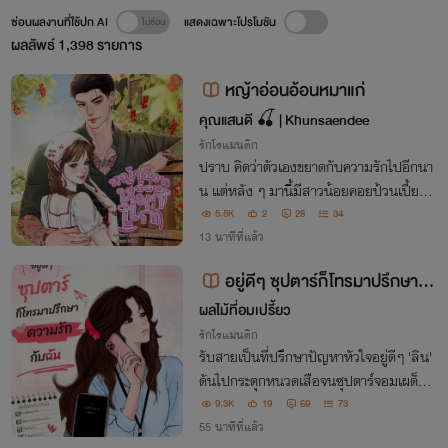
ซ่อนผลงานที่ใช้ปก AI
แสดงเฉพาะโปรโมชัน
ผลลัพธ์
1,398
รายการ
หญ้าอ่อนอ้อนหมาแก่
คุณแสนดี 🍒 | Khunsaendee
รักโรแมนติก
ปราบ คิดว่าตัวเองขยาดกับความรักไปอีกนา
น แต่หลัง ๆ มานี้มีสาวน้อยคอยป้วนเปี้ยนอ
ยู่ใกล้ ๆ ทำหัวใจเขาหวั่นไหวเสมอ “คนไทยยั
5.5K
2
28
34
งได้สิทธิ์คนละครึ่ง แล้วทำไมไออุ่นถึงไม่ได้สิ
13 นาทีที่แล้ว
ทธิ์จับกำนันเป็นผัวสักทีล่ะจ๊ะ”
อยู่ดีๆ ซุปตาร์ก็โทรมาปรึกษาคว
ามรักกับฉัน (อ่านฟรีจนจบ)
ผลไม้ที่อมเปรี้ยว
รักโรแมนติก
รับสายเป็นที่ปรึกษาปัญหาหัวใจอยู่ดีๆ 'ลิน'
ดันไปกระตุกหนวดเสือจนซุปตาร์จอมเผด็จก
าร 'ไทเลอร์ ควิน' เปลี่ยนสถานะจาก 'คนคุยเ
9.3K
19
69
73
รื่องเพื่อน' มาตามจีบเธอแทนซะงั้น!
55 นาทีที่แล้ว