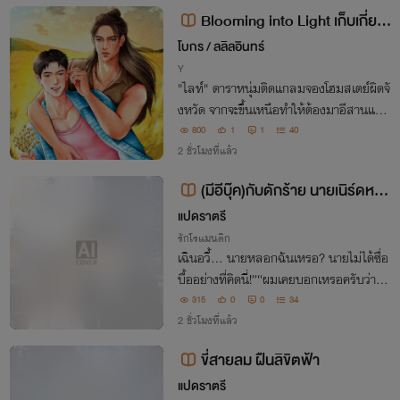
Blooming into Light เก็บเกี่ยว
หัวใจนายซุปตาร์
โบกร / ลลิลอินทร์
Y
"ไลท์" ดาราหนุ่มติดแกลมจองโฮมสเตย์ผิดจั
งหวัด จากจะขึ้นเหนือทำให้ต้องมาอีสานและ
ใช้ชีวิตกลางทุ่งนากับ "วันพืช"เจ้าของโฮมสเ
800
1
1
40
ตย์หน้าลูกครึ่งแต่สายตาดุอย่างกับหมา ชีวิต
2 ชั่วโมงที่แล้ว
คันทรีบอยของเขานั้น เริ่ด เริ่ด เลยล่ะ
(มีอีบุ๊ค)กับดักร้าย นายเนิร์ดหน้า
นิ่ง
แปดราตรี
รักโรแมนติก
เฉินอวี้... นายหลอกฉันเหรอ? นายไม่ได้ซื่อ
บื้ออย่างที่คิดนี่!”“ผมเคยบอกเหรอครับว่าผม
เป็นคนดี?”
315
0
0
34
2 ชั่วโมงที่แล้ว
ขี่สายลม ฝืนลิขิตฟ้า
แปดราตรี