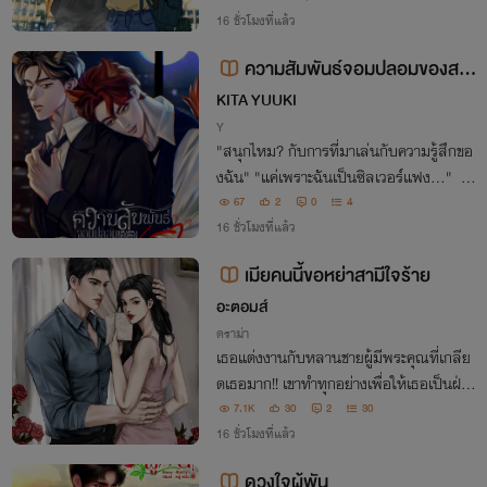
อนและต้องห้าม อยากให้ทุกคนได้ลองอ่านเรื่
16 ชั่วโมงที่แล้ว
องนี้ เขียนเองยังเขินเองเลย
ความสัมพันธ์จอมปลอมของสอ
งเรา(อ่านฟรี)
KITA YUUKI
Y
"สนุกไหม? กับการที่มาเล่นกับความรู้สึกขอ
งฉัน" "แค่เพราะฉันเป็นซิลเวอร์แฟง..." "ใ
ครใช้ให้นายมาชอบฉันกันล่ะ" "ควรใช้ชีวิตเจี
67
2
0
4
ยมตัวให้สมกับเป็นซิลเวอร์แฟงสิ!"
16 ชั่วโมงที่แล้ว
เมียคนนี้ขอหย่าสามีใจร้าย
อะตอมส์
ดราม่า
เธอแต่งงานกับหลานชายผู้มีพระคุณที่เกลีย
ดเธอมาก!! เขาทำทุกอย่างเพื่อให้เธอเป็นฝ่าย
ขอหย่า แต่เมื่อเธอทนไม่ไหว ขอหย่าจริงๆ เข
7.1K
30
2
30
ากลับแทบคลั่ง กว่าจะรู้ว่าอยู่ไม่ได้เมื่อไม่มีเธ
16 ชั่วโมงที่แล้ว
อก็สายไปแล้ว...
ดวงใจผู้พัน