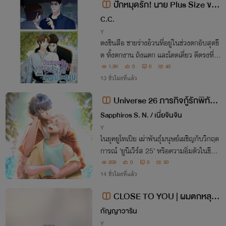
ปักหมุดรัก! นาย Plus Size ของ
ท่านประธาน
C.C.
Y
ตงชินสือ ชายร่างอ้วนที่อยู่ในช่วงตกอับสุดขี
ด ทั้งตกงาน ถังแตก และโดดเดี่ยว ดีตรงที่ยั
งมีหน้าตาที่ถือว่าใช้ได้ ก็ใช้มันเป็นหนทางรอ
1.3K
0
0
43
ดไปก่อนแล้วกัน แต่ก็ช่างโชคร้ายจริง ที่ดันไ
13 ชั่วโมงที่แล้ว
ปเจอประธานบริษัทแบบนี้ซะได้
Universe 26 ภารกิจกู้รักพิทักษ์
โลก [Omegaverse]
Sapphiros S. N. / เนี่ยจินจิน
Y
ในยุคยูโทเปีย เผ่าพันธุ์มนุษย์เผชิญกับวิกฤต
การณ์ ‘ยูนิเวิร์ส 25’ หรือความอิ่มตัวในชีวิต
จนสูญเสียสัญชาตญาณในการเอาชีวิตรอด
209
0
0
30
ภารกิจฟื้นคืนสัญชาตญาณเพื่อดำรงเผ่าพัน
14 ชั่วโมงที่แล้ว
ธุ์มนุษย์ไม่ให้สูญพันธุ์จึงเริ่มขึ้น
CLOSE TO YOU | ผมตกหลุมรั
กหนุ่มข้างห้อง!
กัญญาวาริน
Y