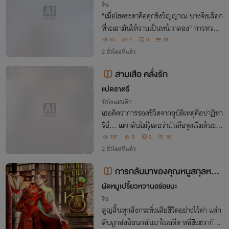
จีน
"เมื่อโชคชะตาคือคุกขังวิญญาณ นางจึงเลือก
ที่จะเผามันให้ราบเป็นหน้ากลอง" การหวนคื
นของจอมมารไร้ใจ กลายเป็นการเปลี่ยนกระ
51
1
0
23
ดานหมากของสวรรค์ไปตลอดกาล หลิงหลัว
2 ชั่วโมงที่แล้ว
ไม่ได้กลับมาเพื่อเป็นตัวเอกในเทพนิยาย
สามเสือ คลั่งรัก
แปดราตรี
รักโรแมนติก
เธอคิดว่าการรอดชีวิตจากอุบัติเหตุคือปาฏิหา
ริย์... แต่กลับไม่รู้เลยว่ามันคือจุดเริ่มต้นของ
การถูกผู้ชายสามคนเข้ามาเปลี่ยนทั้งชีวิต หนึ่
137
2
0
16
งคนคือ คุณหมอผู้เย็นชา ที่อ่อนโยนกับเธอเ
2 ชั่วโมงที่แล้ว
พียงคนเดียว
การกลับมาของคุณหนูสกุลหลี่ 7
0s
ผัดหมูเปรี้ยวหวานอร่อยนะ
จีน
สูญสิ้นทุกสิ่งกระทั่งเสียชีวิตอย่างไร้ค่า แต่ก
ลับถูกส่งย้อนกลับมาในอดีต หลี่ชิงฮวากัดฟั