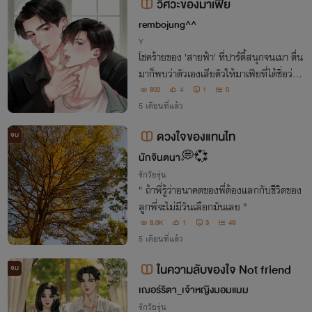
วิศวะของมาเฟีย
rembojung^^
Y
โชคร้ายของ 'สายฟ้า' ที่ปาร์ตี้สนุกจนเมา ตื่น
มาก็พบว่าตัวเองเสียตัวให้มาเฟียที่ได้ชื่อว่าเป็
นพี่ชายของเพื่อนในแก๊งอย่าง 'แทนไท' ทำใ
802
4
1
0
ห้เขาต้องหาวิธีหลบหน้า ภารกิจหนีตำแหน่ง
5 เดือนที่แล้ว
ว่าที่เมียมาเฟียจึงเริ่มขึ้น
ดวงใจของแทนไท
จบ
นักจินตนา💭💞
รักวัยรุ่น
" ถ้าพี่รู้ว่าอนาคตของพี่ต้องแลกกับชีวิตของ
ลูกพี่จะไม่มีวันเลือกมันเลย "
8.0K
1
3
49
5 เดือนที่แล้ว
ในความลับของใจ Not friend
จบ
เฌอร์ริตา_เจ้าหญิงมอมแมม
รักวัยรุ่น