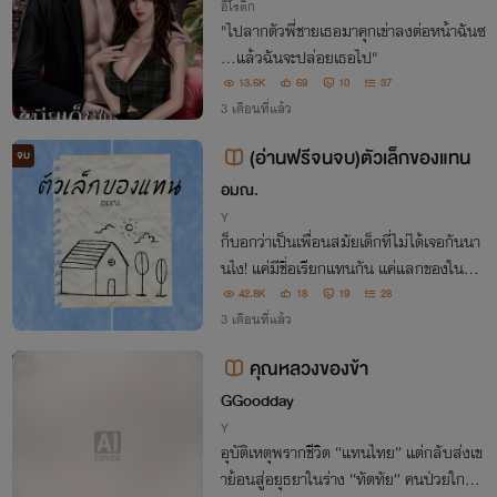
อีโรติก
"ไปลากตัวพี่ชายเธอมาคุกเข่าลงต่อหน้าฉันซ
ิ...แล้วฉันจะปล่อยเธอไป"
13.6K
69
10
37
3 เดือนที่แล้ว
(อ่านฟรีจนจบ)ตัวเล็กของแทน
จบ
อมณ.
Y
ก็บอกว่าเป็นเพื่อนสมัยเด็กที่ไม่ได้เจอกันนา
นไง! แค่มีชื่อเรียกแทนกัน แค่แลกของในชา
มข้าว แค่กอดกันจนหลับไป ไม่ใช่เพื่อนตรงไ
42.8K
18
19
28
หนล่ะวะห๊ะ?
3 เดือนที่แล้ว
คุณหลวงของข้า
จบ
GGoodday
Y
อุบัติเหตุพรากชีวิต “แทนไทย” แต่กลับส่งเข
าย้อนสู่อยุธยาในร่าง “ทัตทัย” คนป่วยใกล้ต