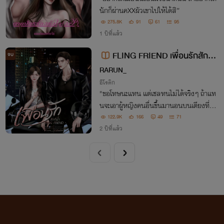
นักก็ผ่านคXXผัวเขาไปให้ได้สิ”
275.8K
91
61
95
1 ปีที่แล้ว
FLING FRIEND เพื่อนรักสักกี่
จบ
น้ำ
RARUN_
อีโรติก
"ขอโทษนะแทน แต่เชลทนไม่ได้จริงๆ ถ้าแท
นจะเอาผู้หญิงคนอื่นขึ้นมานอนบนเตียงที่แท
นเคยใช้กับเชล" เพราะไม่ต้องการให้ผู้หญิงห
122.9K
166
49
71
น้าไหนได้เขาไป เธอจึงยอมทำทุกทาง แม้กร
2 ปีที่แล้ว
ะทั่งสวมรอยเป็นผู้หญิงที่เขาซื้อกิน