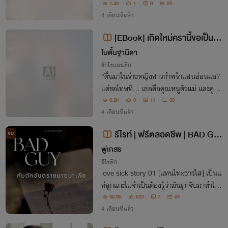
าย จากคุณชายตกอับสู่คนรับใช้ในเรือนคุณ
1.4K
1
0
25
หลวงผู้เย็นชา ยิ่งใกล้ ยิ่งรู้ว่าใต้ความนิ่งนั้นคื
4 เดือนที่แล้ว
อความ “หวง” ที่ไม่มีใครได้เห็น
[EBook] เกิดใหม่ครานี้ขอเป็นส
จบ
ตรีเหนือแทนไท
โบตั๋นฐานิดา
รักโรแมนติก
“ตื่นมาในร่างหญิงสาวกำพร้าแสนอ่อนแอ?
แต่ขอโทษที... เธอคือคุณหนูตัวแม่ และคู่หมั้
น(เจ้านาย)หน้าตายคนนี้ต้องสยบแทบเท้าเธ
3.2K
0
11
33
อเท่านั้น”
4 เดือนที่แล้ว
รีไรท์ | ฟรีตลอดชีพ | BAD GU
จบ
Y กับดักอันตรายนายมาเฟีย | love
พู่เกสร
sick story 01
อีโรติก
love sick story 01 [แทนไทxธารใส] เป็นแ
ค่ลูกแกะไม่จำเป็นต้องรู้ว่ามันถูกจับมาทำไมเ
พราะมันมีไว้เพื่อมาเป็นอาหารของสิงโตเท่า
80.8K
620
7
93
นั้น
4 เดือนที่แล้ว