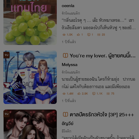
oeenla
รักโรแมนติก
“กลิ่นอะไรตุ ๆ ... เอ๊ะ หัวหมาเหรอ...” เขา
งัวเงียลืมตา มองลงไปก็เห็นหัวฟู ๆ ของยัยเ
ด็กข้างบ้าน “เฮ้ย... มานอนตรงนี้ตั้งแต่เมื่อ
1.0K
1
1
23
ไหร่”
1 ปีที่แล้ว
You're my lover. ผู้ชายคนนี้เป็
จบ
นของฉัน
Melyssa
รักโรแมนติก
นายเป็นผู้ชายของฉัน ใครก็ห้ามยุ่ง ปากบอ
กไม่ แต่ใจกับต้องการเธอ และมีเพียงเธอ
1.4M
2.9K
1.1K
75
1 ปีที่แล้ว
ตาลปัตรรัก3หัวใจ [3P] 25+++
จบ
อัญวีย์
อีโรติก
“อยากได้เมียฉันเป็นผัวขนาดนั้น ถ้าอยากได้