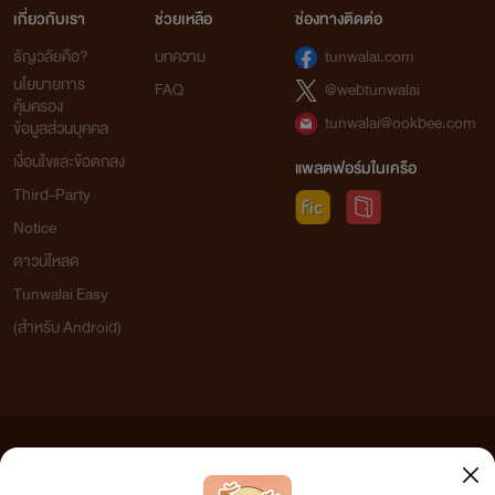
เกี่ยวกับเรา
ช่วยเหลือ
ช่องทางติดต่อ
ธัญวลัยคือ?
บทความ
tunwalai.com
นโยบายการ
FAQ
@webtunwalai
คุ้มครอง
tunwalai@ookbee.com
ข้อมูลส่วนบุคคล
เงื่อนไขและข้อตกลง
แพลตฟอร์มในเครือ
Third-Party
Notice
ดาวน์โหลด
Tunwalai Easy
(สำหรับ Android)
ข้อความที่ท่านได้อ่านจากเว็บไซต์นี้เกิดจากการเขียนโดยสาธารณชนและเผยแพร่โดยอัตโนมัติ ผู้ดูแล
เว็บไซต์แห่งนี้ไม่ได้เห็นด้วยและไม่ขอรับผิดชอบต่อข้อความใดๆ ทั้งสิ้น ดังนั้นผู้อ่านทุกท่านโปรดใช้