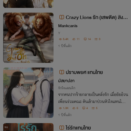
Crazy Lions รัก (เสพติด) สิงห์
NC20+
Mankcanis
Y
5.4K
11
14
3
1 ปีที่แล้ว
ปราบพยศ แทนไทย
มัสยาปลา
รักโรแมนติก
จากคนปากร้ายกลายเป็นคลั่งรัก เมื่อยัยอ้วน
เพื่อนร่วมคณะ ดันเข้ามาป่วนหัวใจแทนไทย
จนพังทั้งระบบ ทั้งที่ก่อนหน้านี้บอกกับตัวเอ
1.3K
6
4
5
งว่า จะไม่มีวันทับรอยมีแฟนอ้วนแบบพี่ชายเ
1 ปีที่แล้ว
ด็ดขาด
ไร่รักแทนไทย
จบ