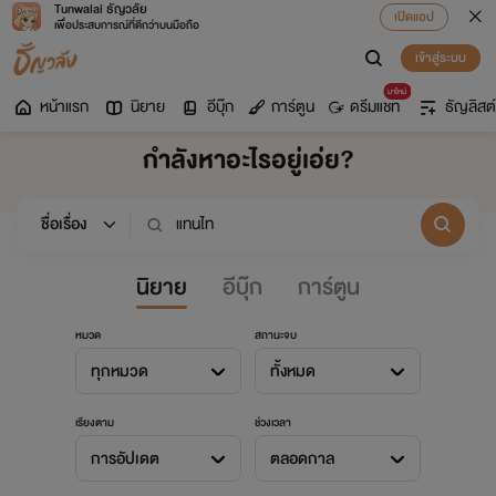
Tunwalai ธัญวลัย
เปิดแอป
เพื่อประสบการณ์ที่ดีกว่าบนมือถือ
เข้าสู่ระบบ
มาใหม่
หน้าแรก
นิยาย
อีบุ๊ก
การ์ตูน
ดรีมแชท
ธัญลิสต์
กำลังหาอะไรอยู่เอ่ย?
นิยาย
อีบุ๊ก
การ์ตูน
หมวด
สถานะจบ
ทุกหมวด
ทั้งหมด
เรียงตาม
ช่วงเวลา
การอัปเดต
ตลอดกาล