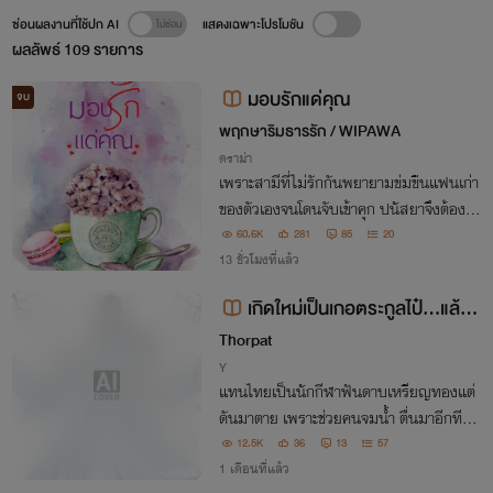
ซ่อนผลงานที่ใช้ปก AI
แสดงเฉพาะโปรโมชัน
ผลลัพธ์
109
รายการ
มอบรักแด่คุณ
จบ
พฤกษาริมธารรัก / WIPAWA
ดราม่า
เพราะสามีที่ไม่รักกันพยายามข่มขืนแฟนเก่า
ของตัวเองจนโดนจับเข้าคุก ปนัสยาจึงต้องยื
นหยัดลุกขึ้นสู้ชีวิตด้วยตัวเอง แบกทั้งเขา คร
60.6K
281
85
20
อบครัวของเขา และลูกในท้อง ไหนจะปัญหา
13 ชั่วโมงที่แล้ว
ของผู้คนที่ต้องการความช่วยเหลืออีก...
เกิดใหม่เป็นเกอตระกูลไป๋...แล้วเ
กอคืออะไรฟะ
Thorpat
Y
แทนไทยเป็นนักกีฬาฟันดาบเหรียญทองแต่
ดันมาตาย เพราะช่วยคนจมน้ำ ตื่นมาอีกทีก็เ
ข้ามาอยู่ในร่างของ คุณชายเล็กตระกูลไป๋(ไป๋
12.5K
36
13
57
ฉาง)"อะไรกันฟะเนี่ย! มาอยู่ที่นี่ ได้ไง โอ้ย ปว
1 เดือนที่แล้ว