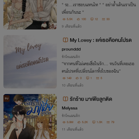
" ระ...เราชอบแทนไท " " อย่าล้ำเส้นเราเป็น
เพื่อนกันนะ "
5.5K
100
12
33
9 เดือนที่แล้ว
My Lovey : แค่เธอคือคนโปรด
prounddd
รักโรแมนติก
“จากคนที่ไม่เคยเชื่อในรัก… จนวันที่เจอเธอ
คนโปรดที่เปลี่ยนโลกทั้งใบของฉัน”
149
0
1
5
10 เดือนที่แล้ว
รักร้าย มาเฟียลูกติด
จบ
Melyssa
รักโรแมนติก
3.9M
5.2K
1.0K
79
11 เดือนที่แล้ว