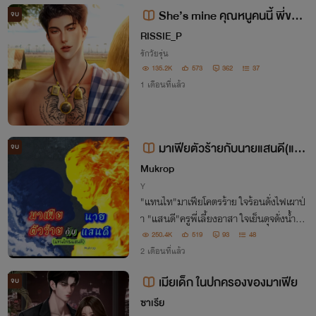
ดหัว ภาพในหัวพวกนี้มันอะไรกัน โอ้ยย"
She’s mine คุณหนูคนนี้ พี่ขอจ
จบ
อง
RISSIE_P
รักวัยรุ่น
135.2K
573
362
37
1 เดือนที่แล้ว
มาเฟียตัวร้ายกับนายแสนดี(แทน
จบ
ไท&แสนดี)18+
Mukrop
Y
"แทนไท"มาเฟียโคตรร้าย ใจร้อนดั่งไฟเผาป่
า "แสนดี"ครูพี่เลี้ยงอาสา ใจเย็นดุจดั่งน้ำแข็
ง เมื่อสองคนสองขั้วมาเจอกัน ความวุ่นวาย
250.4K
519
93
48
ก็จะบังเกิด ไฟจะเผาน้ำให้เดือด หรือว่า น้ำจะ
2 เดือนที่แล้ว
ดับไฟให้มอดลง มาตามลุ้นกันครับ
เมียเด็ก ในปกครองของมาเฟีย
จบ
ซาเรีย