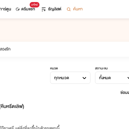
มาใหม่
การ์ตูน
ดรีมแชท
ธัญลิสต์
ค้นหา
หมวด
สถานะจบ
ทุกหมวด
ทั้งหมด
ซ่อนผ
หีบหรีดเลิฟ)
ิริยาเคมี แต่สิ่งที่ลุกขึ้นในตัวผมตอนนี้