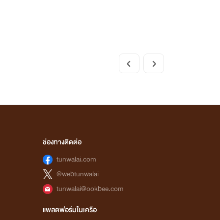
ช่องทางติดต่อ
tunwalai.com
@webtunwalai
tunwalai@ookbee.com
แพลตฟอร์มในเครือ