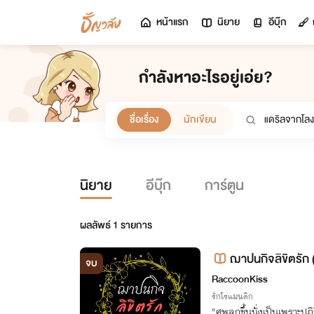
หน้าแรก
นิยาย
อีบุ๊ก
กำลังหาอะไรอยู่เอ่ย?
ชื่อเรื่อง
นักเขียน
นิยาย
อีบุ๊ก
การ์ตูน
ผลลัพธ์
1
รายการ
ฌาปนกิจลิขิตรัก (
จบ
RaccoonKiss
รักโรแมนติก
"ศพลุกขึ้นนั่งเป็นเพราะปฏิก