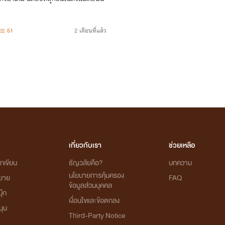
"
51
2 เดือนที่แล้ว
เกี่ยวกับเรา
ช่วยเหลือ
กเขียน
ธัญวลัยคือ?
บทความ
นโยบายการคุ้มครอง
ิยาย
FAQ
ข้อมูลส่วนบุคคล
ุ๊ก
เงื่อนไขและข้อตกลง
นุน
Third-Party Notice