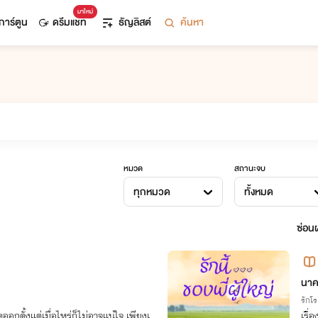
มาใหม่
การ์ตูน
ดรีมแชท
ธัญลิสต์
ค้นหา
หมวด
สถานะจบ
ทุกหมวด
ทั้งหมด
ซ่อนผ
นาค
รักโ
ิดออกตั้งแต่เมื่อไหร่ก็ไม่อาจแน่ใจ เพียงแ
เรื่