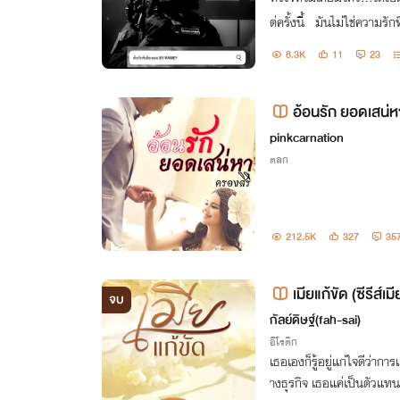
ต่ครั้งนี้ มันไม่ใช่ความรัก
ก...ที่เดินเคียงข้างกัน จ
8.3K
11
23
💕
อ้อนรัก ยอดเสน่ห
pinkcarnation
ตลก
212.5K
327
35
เมียแก้ขัด (ซีรีส์เมี
จบ
กัลย์ดิษฐ์(fah-sai)
อีโรติก
เธอเองก็รู้อยู่แก่ใจดีว่าก
างธุรกิจ เธอแค่เป็นตัวแทน