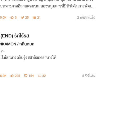
บททางภาคอีสานตอนบน สองหนุ่มสาวที่มีหัวใจในการพัฒนา
นาคน ชุมชนพัฒนาได้เพราะผู้นำ กับอิทธิผลมืดในพื้น
0.0K
3
25
21
2 เดือนที่แล้ว
ายแดนริมฝั่งโขง
(END) รักไร้รส
NKAMON / กลิ่นกมล
รุ่น
..ไม่สามารถรับรู้รสชาติของอาหารได้
6.9K
225
154
32
5 ปีที่แล้ว