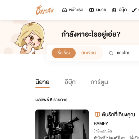
หน้าแรก
นิยาย
อีบุ๊ก
กำลังหาอะไรอยู่เอ่ย?
ชื่อเรื่อง
นักเขียน
นิยาย
อีบุ๊ก
การ์ตูน
ผลลัพธ์
5
รายการ
ต้นรักที่เคียงคุณ
RAMEY
รักโรแมนติก
หัวใจที่ไม่เคยมีใคร...ได้เป