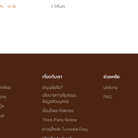
7K
62
6 ปีที่แล้ว
เกี่ยวกับเรา
ช่วยเหลือ
กเขียน
ธัญวลัยคือ?
บทความ
นโยบายการคุ้มครอง
ิยาย
FAQ
ข้อมูลส่วนบุคคล
ุ๊ก
เงื่อนไขและข้อตกลง
นุน
Third-Party Notice
ดาวน์โหลด Tunwalai Easy