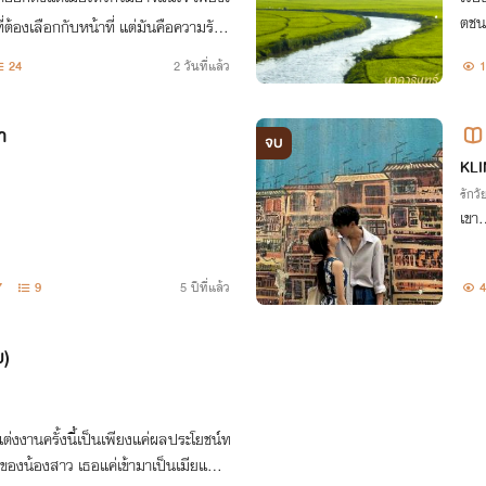
ตชน
ที่ต้องเลือกกับหน้าที่ แต่มันคือความรั
ทั้งคู่ ครูพัฒ
ากนักเขียนมือใหม่ ฝากไว้ในอ้อมกอด้วย
24
2 วันที่แล้ว
1
ที่ช
า
จบ
KLI
รักวัย
เขา.
7
9
5 ปีที่แล้ว
4
ย)
ารแต่งงานครั้งนี้เป็นเพียงแค่ผลประโยชน์ท
ของน้องสาว เธอแค่เข้ามาเป็นเมียแก้ขั