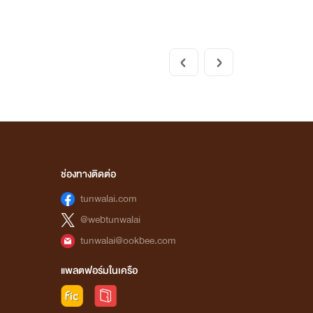
ช่องทางติดต่อ
tunwalai.com
@webtunwalai
tunwalai@ookbee.com
แพลตฟอร์มในเครือ