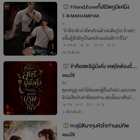
วใจกำลังเหนื่อยล้า' กับบาริสต้าหนุ่ม
FriendZoneทั้งชีวิตกูมีแค่มึง
จบ
T-N MAKHAMPIAK
Y
“ถ้ามึงกลัวว่ามีคนรักแล้วจะเสียกูไป ถ้าอย่า
งนั้นสู้มึงมีกูเป็นคนรักเลยไม่ดีกว่ารึไง”
319.4K
161
110
33
29 วันที่แล้ว
ข้าคือสตรีผู้มั่งคั่ง เหตุใดต้องรั้ง
บุรุษไร้ใจ
แซมมี่ซี
จีน
คุณหนูมู่ อย่าได้ข่มเหงผู้อื่นเกินไป แม่นางห
ลิวไม่ชินกับท่าทีของท่าน เช่นนั้นนางชินกับท่
าทีของท่านหรือ ดูท่าท่านก็ไม่ใช่คนประณีตสั
774
0
0
34
กเท่าไหร่ หินดินกรวดทรายหยิบเล่นแทนหย
3 เดือนที่แล้ว
กได้ไม่เกรงเปื้อนมือ
ทะลุมิติมากุมหัวใจท่านแม่ทัพ
จบ
แซมมี่ซี