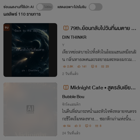
ซ่อนผลงานที่ใช้ปก AI
แสดงเฉพาะโปรโมชัน
ผลลัพธ์
110
รายการ
79th.ย้อนกลับไปวันที่ผมตาย :
จบ
Back to the day I died
DIN THINKR
Y
เจียวหย่งสบายไปทั้งตัวในอ้อมแขนเหมือนฝั
น กลิ่นทางเพศและรสยาอมตะหลอมรวมเป็
นหนึ่ง จากนั้นผสานเข้ากับลมหายใจเสือขาว
2.8K
141
8
23
ปลุกเร้าให้เขาเคลิบเคลิ้มเป็นงูอิ่มเต็มแก่
2 วันที่แล้ว
Midnight Cafe • สูตรลับเยียวย
าหัวใจ
Bubble Bou
รักโรแมนติก
ในคืนที่ฝนกระหน่ำและหัวใจพังทลายจนตรร
กะชีวิตเริ่มหลงทาง... ซอกตึกเก่าแห่งนั้นกลั
บมีแสงไฟสีนวลตาผุดขึ้นมาต้อนรับ คาเฟ่ลั
54
0
0
8
บยามวิกาลที่เปิดประตูต้อนรับเฉพาะคนที่ 'หั
24 วันที่แล้ว