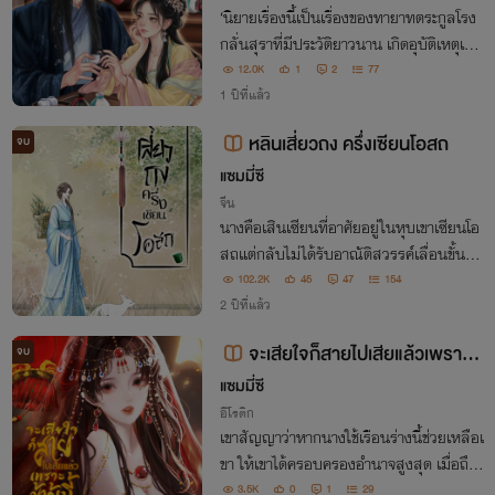
‘นิยายเรื่องนี้เป็นเรื่องของทายาทตระกูลโรง
กลั่นสุราที่มีประวัติยาวนาน เกิดอุบัติเหตุเสีย
ชีวิตขณะเข้าไปเที่ยวในบาร์โฮสและทะลุมิติไป
12.0K
1
2
77
เป็นนางร้ายในนิยาย’
1 ปีที่แล้ว
หลินเสี่ยวถง ครึ่งเซียนโอสถ
จบ
แซมมี่ซี
จีน
นางคือเสินเซียนที่อาศัยอยู่ในหุบเขาเซียนโอ
สถแต่กลับไม่ได้รับอาณัติสวรรค์เลื่อนขั้นไป
อยู่บนสวรรค์เพราะด้ายแดง!!!การกลับมาเกิ
102.2K
45
47
154
ดใหม่เป็นด่านเคราะห์สุดท้ายที่นางต้องตัดด้า
2 ปีที่แล้ว
ยแดงนี้ให้ขาดลง
จะเสียใจก็สายไปเสียแล้วเพราะข้
จบ
าผู้นี้กลายเป็นกบฏสองแผ่นดิน (nc)
แซมมี่ซี
อีโรติก
เขาสัญญาว่าหากนางใช้เรือนร่างนี้ช่วยเหลือเ
ขา ให้เขาได้ครอบครองอำนาจสูงสุด เมื่อถึงวั
นนึงนางจะได้อยู่เคียงข้างเขาเป็นสตรีหนึ่งเดี
3.5K
0
1
29