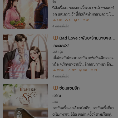
จีน
นี่คือเรื่องราวของการดิ้นรน การค้าขายสองโ
ลก และความรักที่ก่อเกิดท่ามกลางความโกล
าหล นิยายแฟนตาซีโรแมนติกที่จะทำให้คุณเ
2.2K
0
0
30
ชื่อว่า…บะหมี่ถ้วยเดียวก็เปลี่ยนชะตาชีวิตได้
4 เดือนที่แล้ว
Bad Love : พันธะร้ายนายจอมโ
จบ
หด #แซมxอะตอม
โคตรเลวX2
รักวัยรุ่น
เมื่อโหดกับโหดมาเจอกัน จะซัดกันเลือดสาด
หรือ จะรักจนหวานชื่น อีกคนปากหมา อีกคน
สอดรู้สอดเห็น เเละอะไรจะเกิดขึ้นเมื่อเธอคือเ
332.3K
627
151
24
ป้าหมายที่เขาเลือก ติดตามได้ใน
5 เดือนที่แล้ว
ซ่อมแซมรัก
เอริณ
ตลก
เจอกันครั้งแรกเรียกบังเอิญ เจอกันครั้งที่สอ
งเรียกพรหมลิขิต เจอกันครั้งที่สามเรียกคู่แ