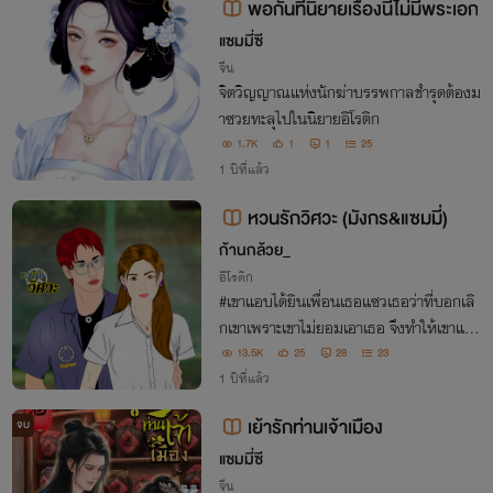
พอกันทีนิยายเรื่องนี้ไม่มีพระเอก
แซมมี่ซี
จีน
จิตวิญญาณแห่งนักฆ่าบรรพกาลชำรุดต้องม
าซวยทะลุไปในนิยายอิโรติก
1.7K
1
1
25
1 ปีที่แล้ว
หวนรักวิศวะ (มังกร&แซมมี่)
ก้านกล้วย_
อีโรติก
#เขาแอบได้ยินเพื่อนเธอแซวเธอว่าที่บอกเลิ
กเขาเพราะเขาไม่ยอมเอาเธอ จึงทำให้เขาแค้
นเธอมาก "กูจะกระแทกให้แหกไปเลย"
13.5K
25
28
23
1 ปีที่แล้ว
เย้ารักท่านเจ้าเมือง
จบ
แซมมี่ซี
จีน