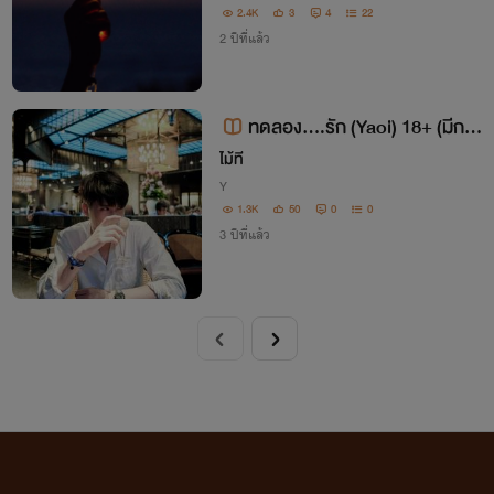
2.4K
3
4
22
2 ปีที่แล้ว
ทดลอง....รัก (Yaoi) 18+ (มีการ
แก้ไข)
ไม้ที
Y
1.3K
50
0
0
3 ปีที่แล้ว