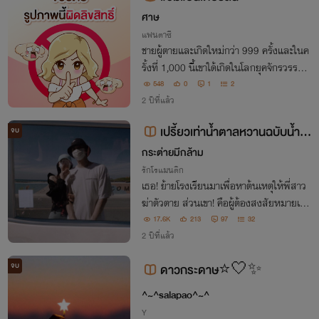
ศาษ
แฟนตาซี
ชายผู้ตายและเกิดใหม่กว่า 999 ครั้งและในค
รั้งที่ 1,000 นี้เขาใด้เกิดในโลกยุคจักรวรรดิ​มั
นโรและแน่นอนว่าเขาก็มาพร้อมระบบเช่นกัน
548
0
1
2
2 ปีที่แล้ว
เปรี้ยวเท่าน้ำตาลหวานฉบับน้ำผึ้
จบ
ง (เจแปน&ชานม)
กระต่ายมีกล้าม
รักโรแมนติก
เธอ! ย้ายโรงเรียนมาเพื่อหาต้นเหตุให้พี่สาว
ฆ่าตัวตาย ส่วนเขา! คือผู้ต้องสงสัยหมายเลข
หนึ่งของเธอ ความฉิบหายจึงมาบรรจบกัน
17.6K
213
97
32
ณ โรงเรียนแห่งนี้
2 ปีที่แล้ว
จบ
ดาวกระดาษ⭐🤍✨
^~^salapao^~^
Y