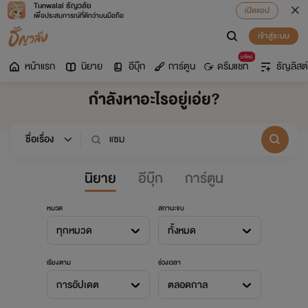
Tunwalai ธัญวลัย
เปิดแอป
เพื่อประสบการณ์ที่ดีกว่าบนมือถือ
เข้าสู่ระบบ
มาใหม่
หน้าแรก
นิยาย
อีบุ๊ก
การ์ตูน
ดรีมแชท
ธัญลิสต์
กำลังหาอะไรอยู่เอ่ย?
นิยาย
อีบุ๊ก
การ์ตูน
หมวด
สถานะจบ
ทุกหมวด
ทั้งหมด
เรียงตาม
ช่วงเวลา
การอัปเดต
ตลอดกาล