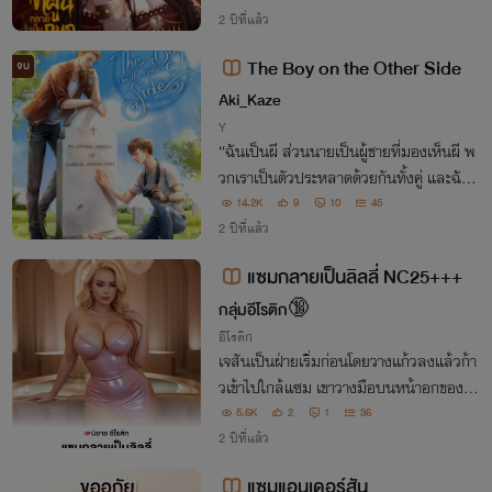
ยวในใต้หล้าที่เขาจะมอบหัวใจให้
2 ปีที่แล้ว
The Boy on the Other Side
จบ
Aki_Kaze
Y
“ฉันเป็นผี ส่วนนายเป็นผู้ชายที่มองเห็นผี พ
วกเราเป็นตัวประหลาดด้วยกันทั้งคู่ และฉันมี
ชื่อว่าแซม”
14.2K
9
10
45
2 ปีที่แล้ว
แซมกลายเป็นลิลลี่ NC25+++
กลุ่มอีโรติก🔞
อีโรติก
เจสันเป็นฝ่ายเริ่มก่อนโดยวางแก้วลงแล้วก้า
วเข้าไปใกล้แซม เขาวางมือบนหน้าอกของแซ
ม นิ้วของเขาลูบไปตามโครงร่างของกล้ามเนื้
5.6K
2
1
36
อของเขาผ่านเนื้อผ้าของเสื้อ “ คุณดูเกร็งๆ น
2 ปีที่แล้ว
ะ” เจสันกระซิบด้วยน้ำเสียงที่ต่ำพร่า...
แซมแอนเด​อร์สัน​