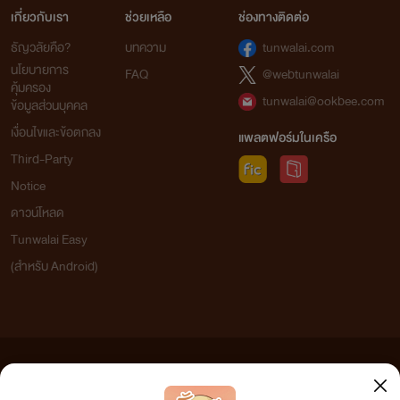
เกี่ยวกับเรา
ช่วยเหลือ
ช่องทางติดต่อ
ธัญวลัยคือ?
บทความ
tunwalai.com
นโยบายการ
FAQ
@webtunwalai
คุ้มครอง
tunwalai@ookbee.com
ข้อมูลส่วนบุคคล
เงื่อนไขและข้อตกลง
แพลตฟอร์มในเครือ
Third-Party
Notice
ดาวน์โหลด
Tunwalai Easy
(สำหรับ Android)
ข้อความที่ท่านได้อ่านจากเว็บไซต์นี้เกิดจากการเขียนโดยสาธารณชนและเผยแพร่โดยอัตโนมัติ ผู้ดูแล
เว็บไซต์แห่งนี้ไม่ได้เห็นด้วยและไม่ขอรับผิดชอบต่อข้อความใดๆ ทั้งสิ้น ดังนั้นผู้อ่านทุกท่านโปรดใช้