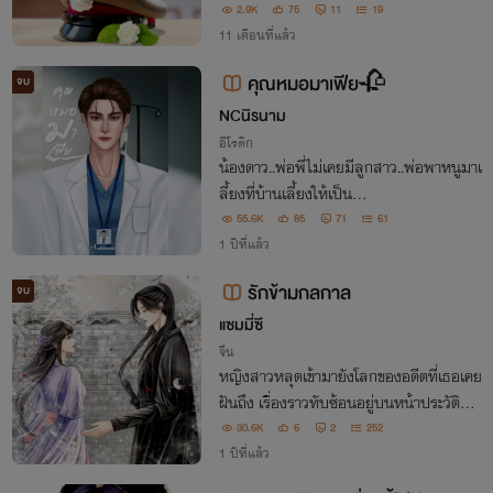
ท้ แต่ถ้าเจอกันครั้ง 56789 บวกๆ เรียกว่าแ
2.9K
75
11
19
ม่ของลูก!
11 เดือนที่แล้ว
คุณหมอมาเฟีย🥀
จบ
NCนิรนาม
อีโรติก
น้องดาว..พ่อพี่ไม่เคยมีลูกสาว..พ่อพาหนูมาเ
ลี้ยงที่บ้านเลี้ยงให้เป็น...
55.6K
85
71
61
1 ปีที่แล้ว
รักข้ามกลกาล
จบ
แซมมี่ซี
จีน
หญิงสาวหลุดเข้ามายังโลกของอดีตที่เธอเคย
ฝันถึง เรื่องราวทับซ้อนอยู่บนหน้าประวัติศา
สตร์ เธอจะเอาเอาตัวรอดจากยุคสมัยที่ไม่มั่น
30.6K
6
2
252
คงและผลัดเปลี่ยนอำนาจได้อย่างไรและจะห
1 ปีที่แล้ว
าทางกลับไปยังโลกปัจจุบันได้หรือไม่..