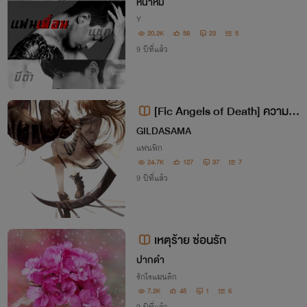
8+ (YAOI)
หน้าหมี
Y
20.2K
58
23
5
9 ปีที่แล้ว
[Fic Angels of Death] ความรั
กที่แสนบิดเบี้ยว
GILDASAMA
แฟนฟิก
24.7K
127
37
7
9 ปีที่แล้ว
เหตุร้าย ซ่อนรัก
ปากดำ
รักโรแมนติก
7.2K
45
1
6