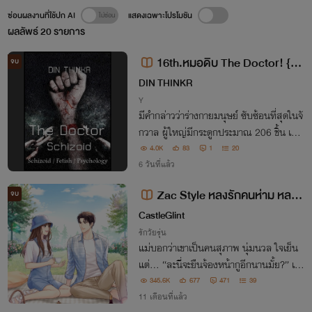
ซ่อนผลงานที่ใช้ปก AI
แสดงเฉพาะโปรโมชัน
ผลลัพธ์
20
รายการ
16th.หมอดิบ The Doctor! {จิต
จบ
เภท-Schizoid}
DIN THINKR
Y
มีคำกล่าวว่าร่างกายมนุษย์ ซับซ้อนที่สุดในจั
กวาล ผู้ใหญ่มีกระดูกประมาณ 206 ชิ้น เส้น
เลือดในร่างกายมนุษย์มีความยาวรวม 6200
4.0K
83
1
20
0 ไมล์ ถ้านำมาเรียงต่อกันเป็นทางยาวจะได้
6 วันที่แล้ว
ความยาวถึง 2.5 เท่าของเส้นรอบวงโลก?
Zac Style หลงรักคนห่าม หลงต
จบ
ามใจแซค
CastleGlint
รักวัยรุ่น
แม่บอกว่าเขาเป็นคนสุภาพ นุ่มนวล ใจเย็น
แต่... “ละนี่จะยืนจ้องหน้ากูอีกนานมั้ย?” เห
มือนแม่จะลืมบอกว่าที่พูดมาน่ะ..โกหก นี่มัน
345.6K
677
471
39
ตรงกันข้ามเลย!
11 เดือนที่แล้ว