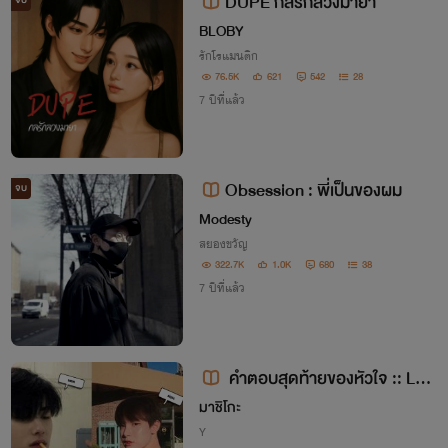
DUPE กลรักลวงมายา
จบ
BLOBY
รักโรแมนติก
76.5K
621
542
28
7 ปีที่แล้ว
Obsession : พี่เป็นของผม
จบ
Modesty
สยองขวัญ
322.7K
1.0K
680
38
7 ปีที่แล้ว
คำตอบสุดท้ายของหัวใจ​ ::​ Last​
answer​ of​ heart
มาชิโกะ
Y