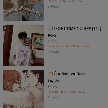
2.6K
34
9
4
8 ปีที่แล้ว
LONG TIME NO SEE [18+]
จบ
ROXY
รักวัยรุ่น
242.0K
823
284
46
8 ปีที่แล้ว
ล็อคหัวใจนายนักฆ่า
Ray_Za
รักวัยรุ่น
17.5K
69
27
19
8 ปีที่แล้ว