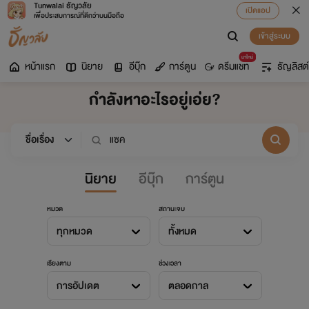
Tunwalai ธัญวลัย
เปิดแอป
เพื่อประสบการณ์ที่ดีกว่าบนมือถือ
เข้าสู่ระบบ
มาใหม่
หน้าแรก
นิยาย
อีบุ๊ก
การ์ตูน
ดรีมแชท
ธัญลิสต์
กำลังหาอะไรอยู่เอ่ย?
นิยาย
อีบุ๊ก
การ์ตูน
หมวด
สถานะจบ
ทุกหมวด
ทั้งหมด
เรียงตาม
ช่วงเวลา
การอัปเดต
ตลอดกาล