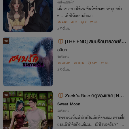
e
รักโรแมนติก
เมื่อเขาอยากได้เธอคืนจึงต้องหาวิธีทุกอย่า
ง... เพื่อให้เธอกลับมา
4.6K
2
2
58
3 ปีที่แล้ว
[THE END] สยบรักนายวายร้า
จบ
ย [แซค×ครีม]
อมีนา
รักวัยรุ่น
788.9K
3.6K
5.2K
66
3 ปีที่แล้ว
Zack's Rule กฎของเเซค [NC
จบ
20++]
Sweet_Moon
รักวัยรุ่น
“เพราะฉะนั้นทำตัวเป็นเด็กดีของผม ครางชื่อ
ผมแล้วก็คิดถึงแค่ผม... เข้าใจนะครับ?” #แ