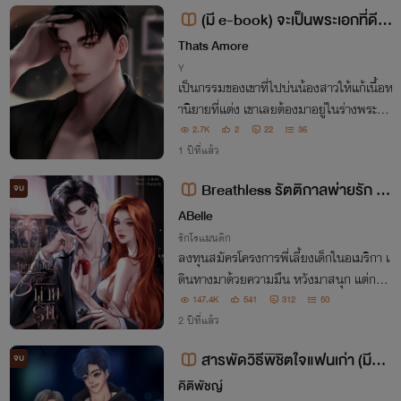
(มี e-book) จะเป็นพระเอกที่ดีให้
ดู #พี่แซคจะนัวเนีย
Thats Amore
Y
เป็นกรรมของเขาที่ไปบ่นน้องสาวให้แก้เนื้อห
านิยายที่แต่ง เขาเลยต้องมาอยู่ในร่างพระเอ
กที่เขาเกลียดนักหนา แผนที่จะเป็นตัวประกอ
2.7K
2
22
36
บจืดชืดก็คงทำไม่ได้…เพราะเนียน่า 'นัว' จริง
1 ปีที่แล้ว
ๆ
Breathless รัตติกาลพ่ายรัก (E
จบ
-Book)
ABelle
รักโรแมนติก
ลงทุนสมัครโครงการพี่เลี้ยงเด็กในอเมริกา เ
ดินทางมาด้วยความมึน หวังมาสนุก แต่กลับ
ซวย! เสียตัวให้ใครก็ไม่รู้ กระทั่ง ‘เขา’ หนุ่มม
147.4K
541
312
50
าดมาเฟียมาแสดงตัวอยู่หน้าบ้าน
2 ปีที่แล้ว
สารพัดวิธีพิชิตใจแฟนเก่า (มีE-
จบ
Book) Please Come Back To M
คิติพัชญ์