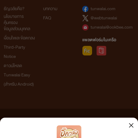
ธัญวลัยคือ?
บทความ
tunwalai.com
นโยบายการ
FAQ
@webtunwalai
คุ้มครอง
tunwalai@ookbee.com
ข้อมูลส่วนบุคคล
เงื่อนไขและข้อตกลง
แพลตฟอร์มในเครือ
Third-Party
Notice
ดาวน์โหลด
Tunwalai Easy
(สำหรับ Android)
ข้อความที่ท่านได้อ่านจากเว็บไซต์นี้เกิดจากการเขียนโดยสาธารณชนและเผยแพร่โดยอัตโนมัติ ผู้ดูแล
เว็บไซต์แห่งนี้ไม่ได้เห็นด้วยและไม่ขอรับผิดชอบต่อข้อความใดๆ ทั้งสิ้น ดังนั้นผู้อ่านทุกท่านโปรดใช้
วิจารณญาณในการกลั่นกรองด้วยตนเอง และหากท่านพบข้อความใดๆ ที่ขัดต่อกฎหมายและศีลธรรม