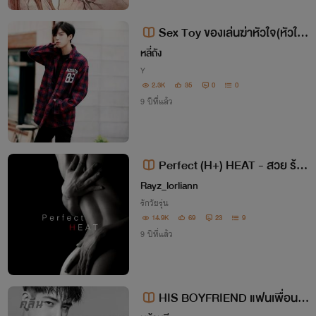
Sex Toy ของเล่นฆ่าหัวใจ(หัวใจ
ก็ฆ่าได้) 18+ (yaoi)
หลี่ถัง
Y
2.3K
35
0
0
9 ปีที่แล้ว
Perfect (H+) HEAT - สวย ร้อ
น ซ่อน ร้าย
Rayz_lorliann
รักวัยรุ่น
14.9K
69
23
9
9 ปีที่แล้ว
HIS BOYFRIEND แฟนเพื่อน 1