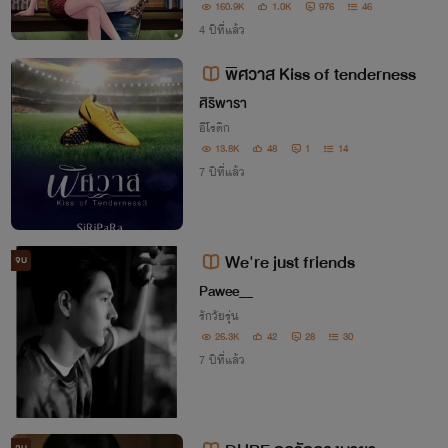
ซคคลั่งท้องฟ้า
160.9K
1.0K
976
46
4 ปีที่แล้ว
พิศวาส Kiss of tenderness
ศิริพารา
อีโรติก
13.8K
48
1
14
7 ปีที่แล้ว
We're just friends
จบ
Pawee__
รักวัยรุ่น
26.3K
42
28
30
7 ปีที่แล้ว