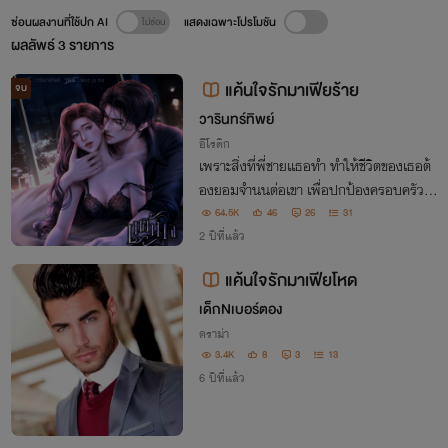
ซ่อนผลงานที่ใช้ปก AI
แสดงเฉพาะโปรโมชัน
ผลลัพธ์
3
รายการ
แค้นใจรักมาเฟียร้าย
จบ
วารินทร์ทิพย์
อีโรติก
เพราะสิ่งที่พี่ชายเเธอทำ ทำให้ชีวิตของเธอต้
องยอมจำนนต่อเขา เพื่อปกป้องครอบครัวแ
ละชีวิตพี่ชายตัวเองจากมาเฟียใจร้าย ที่พร้อม
64.5K
46
26
31
จะแก้แค้นให้น้องสาวตัวเองตลอดเวลา
2 ปีที่แล้ว
แค้นใจรักมาเฟียโหด
เด็กNเบอร์ตอง
ดราม่า
3.4K
8
3
13
6 ปีที่แล้ว