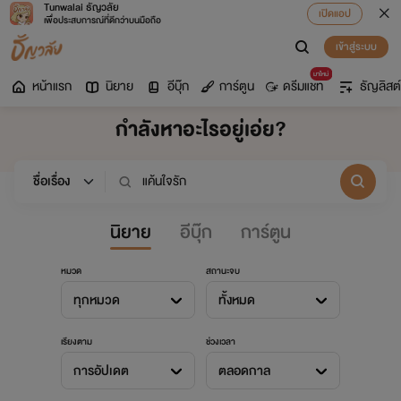
Tunwalai ธัญวลัย
เปิดแอป
เพื่อประสบการณ์ที่ดีกว่าบนมือถือ
เข้าสู่ระบบ
มาใหม่
หน้าแรก
นิยาย
อีบุ๊ก
การ์ตูน
ดรีมแชท
ธัญลิสต์
กำลังหาอะไรอยู่เอ่ย?
นิยาย
อีบุ๊ก
การ์ตูน
หมวด
สถานะจบ
ทุกหมวด
ทั้งหมด
เรียงตาม
ช่วงเวลา
การอัปเดต
ตลอดกาล