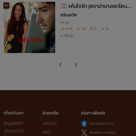
แค้นใจรัก (ดราม่านางเอกโดนกร
จบ
ะทำพระเอกเลว)(จบ )(รีไรท์)
ศรัณยวัต
ดราม่า
91.5K
166
41
30
6 ปีที่แล้ว
เกี่ยวกับเรา
ช่วยเหลือ
ช่องทางติดต่อ
ธัญวลัยคือ?
บทความ
tunwalai.com
นโยบายการ
FAQ
@webtunwalai