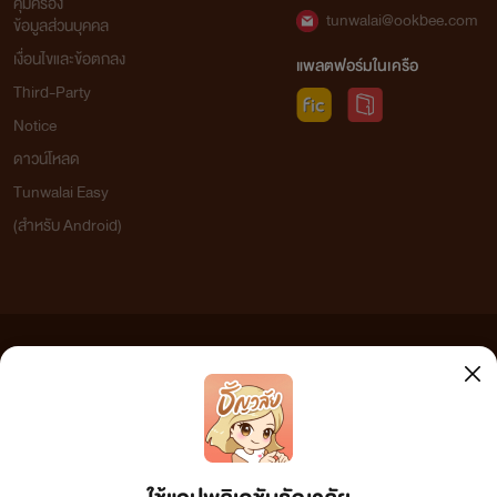
คุ้มครอง
tunwalai@ookbee.com
ข้อมูลส่วนบุคคล
เงื่อนไขและข้อตกลง
แพลตฟอร์มในเครือ
Third-Party
Notice
ดาวน์โหลด
Tunwalai Easy
(สำหรับ Android)
ข้อความที่ท่านได้อ่านจากเว็บไซต์นี้เกิดจากการเขียนโดยสาธารณชนและเผยแพร่โดยอัตโนมัติ ผู้ดูแล
เว็บไซต์แห่งนี้ไม่ได้เห็นด้วยและไม่ขอรับผิดชอบต่อข้อความใดๆ ทั้งสิ้น ดังนั้นผู้อ่านทุกท่านโปรดใช้
วิจารณญาณในการกลั่นกรองด้วยตนเอง และหากท่านพบข้อความใดๆ ที่ขัดต่อกฎหมายและศีลธรรม
กรุณาแจ้งมาที่ tunwalai@ookbee.com เพื่อทีมงานจะได้ดำเนินการในทันที ทั้งนี้ ทางเว็บไซต์ขอสงวน
ลิขสิทธิ์ตามพระราชบัญญัติลิขสิทธิ์ (ฉบับเพิ่มเติม) พ.ศ.2558