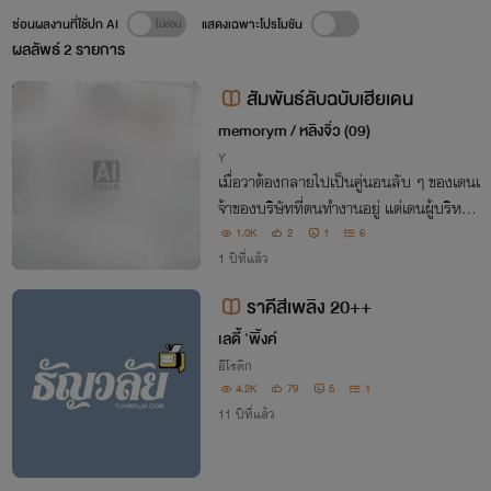
ซ่อนผลงานที่ใช้ปก AI
แสดงเฉพาะโปรโมชัน
ผลลัพธ์
2
รายการ
สัมพันธ์ลับฉบับเฮียเดน
จบ
memorym / หลิงจิ่ว (09)
Y
เมื่อวาต้องกลายไปเป็นคู่นอนลับ ๆ ของเดนเ
จ้าของบริษัทที่ตนทำงานอยู่ แต่เดนผู้บริหาร
ดันเสพติดในกามเกินไป เขากลับสนใจวาแค่
1.0K
2
1
6
ร่างกายไม่ใช่หัวใจ จนกระทั่ง วาเริ่มมีน้ำโหใ
1 ปีที่แล้ว
ส่ในความ…ไม่เลิกของเดนจึงยกมือขึ้นฟาด
ราคีสีเพลิง 20++
เลดี้ 'พิ้งค์
อีโรติก
4.2K
79
5
1
11 ปีที่แล้ว