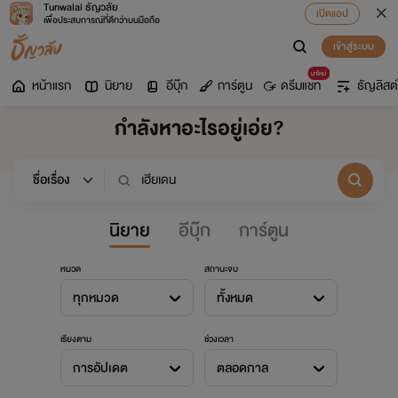
Tunwalai ธัญวลัย
เปิดแอป
เพื่อประสบการณ์ที่ดีกว่าบนมือถือ
เข้าสู่ระบบ
มาใหม่
หน้าแรก
นิยาย
อีบุ๊ก
การ์ตูน
ดรีมแชท
ธัญลิสต์
กำลังหาอะไรอยู่เอ่ย?
นิยาย
อีบุ๊ก
การ์ตูน
หมวด
สถานะจบ
ทุกหมวด
ทั้งหมด
เรียงตาม
ช่วงเวลา
การอัปเดต
ตลอดกาล