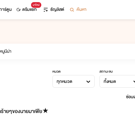
มาใหม่
การ์ตูน
ดรีมแชท
ธัญลิสต์
ค้นหา
หมวด
สถานะจบ
ทุกหมวด
ทั้งหมด
ซ่อนผ
กร้ายๆของนายมาเฟีย★