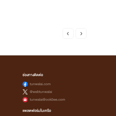
ช่องทางติดต่อ
tunwalai.com
@webtunwalai
tunwalai@ookbee.com
แพลตฟอร์มในเครือ