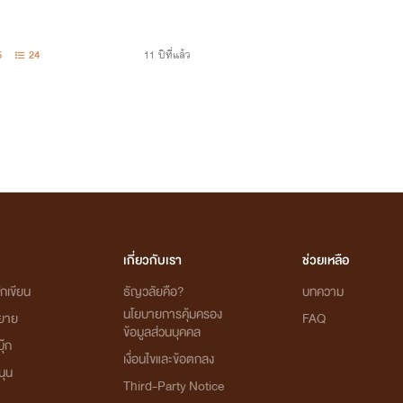
5
24
11 ปีที่แล้ว
เกี่ยวกับเรา
ช่วยเหลือ
กเขียน
ธัญวลัยคือ?
บทความ
นโยบายการคุ้มครอง
ิยาย
FAQ
ข้อมูลส่วนบุคคล
ุ๊ก
เงื่อนไขและข้อตกลง
นุน
Third-Party Notice