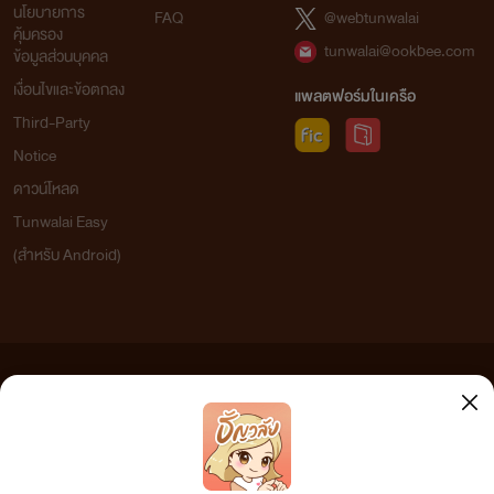
นโยบายการ
FAQ
@webtunwalai
คุ้มครอง
tunwalai@ookbee.com
ข้อมูลส่วนบุคคล
เงื่อนไขและข้อตกลง
แพลตฟอร์มในเครือ
Third-Party
Notice
ดาวน์โหลด
Tunwalai Easy
(สำหรับ Android)
ข้อความที่ท่านได้อ่านจากเว็บไซต์นี้เกิดจากการเขียนโดยสาธารณชนและเผยแพร่โดยอัตโนมัติ ผู้ดูแล
เว็บไซต์แห่งนี้ไม่ได้เห็นด้วยและไม่ขอรับผิดชอบต่อข้อความใดๆ ทั้งสิ้น ดังนั้นผู้อ่านทุกท่านโปรดใช้
วิจารณญาณในการกลั่นกรองด้วยตนเอง และหากท่านพบข้อความใดๆ ที่ขัดต่อกฎหมายและศีลธรรม
กรุณาแจ้งมาที่ tunwalai@ookbee.com เพื่อทีมงานจะได้ดำเนินการในทันที ทั้งนี้ ทางเว็บไซต์ขอสงวน
ลิขสิทธิ์ตามพระราชบัญญัติลิขสิทธิ์ (ฉบับเพิ่มเติม) พ.ศ.2558