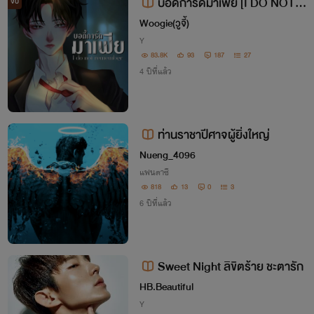
บอดี้การ์ด​มาเฟีย​ [I DO NOT R
จบ
EMEMBER]​
Woogie(วูจี้)
Y
83.8K
93
187
27
4 ปีที่แล้ว
ท่านราชาปีศาจผู้ยิ่งใหญ่
Nueng_4096
แฟนตาซี
818
13
0
3
6 ปีที่แล้ว
Sweet Night ลิขิตร้าย ชะตารัก
HB.Beautiful
Y