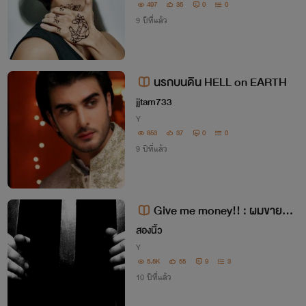
497
35
0
0
9 ปีที่แล้ว
นรกบนดิน HELL on EARTH
jjtam733
Y
853
37
0
0
9 ปีที่แล้ว
Give me money!! : ผมขายตัว
(และหัวใจ)ครับ
สองนิ้ว
Y
5.5K
55
9
3
10 ปีที่แล้ว