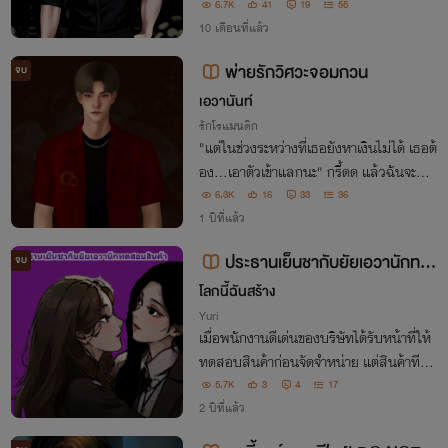
ก...จนเธอคนนั้นก้าวเข้ามา
6.7K
41
19
55
10 เดือนที่แล้ว
พ่ายรักวิศวะจอมกวน
จบ
เอวานันท์
รักโรแมนติก
"แต่ในช่วงระหว่างที่เธอยังหาเงินไม่ได้ เธอต้
อง...เอาตัวเข้าแลกนะ" กรี้ดด แล้วฉันจะหาเ
งินจากไหนไปคืนไอ้หน้าหล่อนี่กันละ
6.3K
16
33
36
1 ปีที่แล้ว
ประธานเย็นชากับยัยเอวานักทด
จบ
สอบสินค้า
โลกนี้ฉันสร้าง
Yuri
เมื่อพนักงานดีเด่นของบริษัทได้รับหน้าที่ให้
ทดสอบสินค้าก่อนจัดจำหน่าย แต่สินค้าทีต้อ
งทดสอบดันเป็นสินค้าที่ไม่สามารถทดสอบ
5.7K
3
4
17
ด้วยตัวเองได้จะทำยังไง เรื่องวุ่นวายวายของ
2 ปีที่แล้ว
ยัยเอวากับประธานเย็นชาที่แอบรักพนักงาน