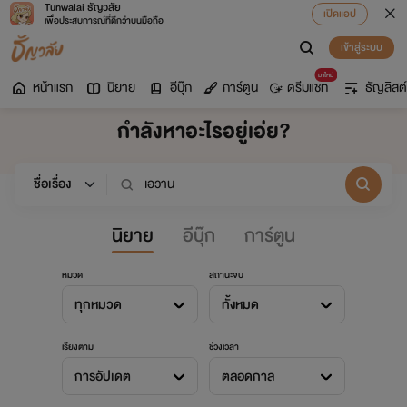
Tunwalai ธัญวลัย
เปิดแอป
เพื่อประสบการณ์ที่ดีกว่าบนมือถือ
เข้าสู่ระบบ
มาใหม่
หน้าแรก
นิยาย
อีบุ๊ก
การ์ตูน
ดรีมแชท
ธัญลิสต์
กำลังหาอะไรอยู่เอ่ย?
นิยาย
อีบุ๊ก
การ์ตูน
หมวด
สถานะจบ
ทุกหมวด
ทั้งหมด
เรียงตาม
ช่วงเวลา
การอัปเดต
ตลอดกาล