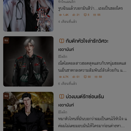
รักโรแมนติก
จูบฉันแล้วบอกมันสิว่า...เธอเป็นของใคร
1.4K
21
5
55
4 เดือนที่แล้ว
กับดักหัวใจล่ารักวิศวะ
จบ
เอวานันท์
อีโรติก
เน็ตไอดอลสาวฮอตสุดแสบกับหนุ่มฮอตแส
นเย็นชาตกลงความสัมพันธ์ลับด้วยกัน แต่ใ
ครจะรู้! ทั้งคู่อาจตกหลุมพลางของตัวเองก็เป็
4.7K
61
30
59
นได้
6 เดือนที่แล้ว
บ่วงมนต์รักซ่อนเร้น
จบ
เอวานันท์
อีโรติก
หมาตัวไหนที่มันบอกว่าผมเป็นคนไร้หัวใจ แ
ค่ผมไม่เคยมอบมันให้ใครมาก่อนต่างหา