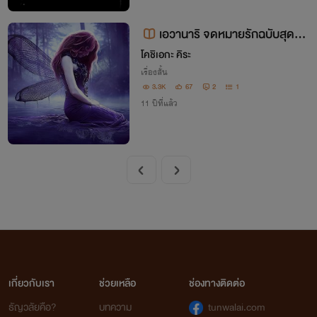
เอวานาริ จดหมายรักฉบับสุดท้า
ย
โคชิเอกะ คิระ
เรื่องสั้น
3.3K
67
2
1
11 ปีที่แล้ว
เกี่ยวกับเรา
ช่วยเหลือ
ช่องทางติดต่อ
ธัญวลัยคือ?
บทความ
tunwalai.com