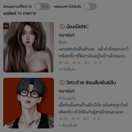
ซ่อนผลงานที่ใช้ปก AI
แสดงเฉพาะโปรโมชัน
ผลลัพธ์
15
รายการ
น้องเมียNC
จบ
เอวานันท์
อีโรติก
แอบแซ่บมันตื่นเต้นนะ...แล้วถ้ายิ่งแอบเอากั
บพี่เขยทั้งๆที่พี่สาวฉันอยู่ในบ้านด้วยแบบนี
้...พริกร้อยเม็ดก็สู้ลีลาเด็ดฉันไม่ได้
8.2K
14
3
16
15 วันที่แล้ว
วิศวะร้าย ซ่อนสัมพันธ์ลับ
เอวานันท์
รักโรแมนติก
เมื่อฉันมีแฟนเป็นเด็กเนิร์ด แม้แต่จะจูบกันยั
งคิดหนัก ทำให้ฉันกับผู้ชายอีกคนตกลงควา
มสัมพันธ์ลับขึ้นด้วยกัน
721
14
0
16
1 เดือนที่แล้ว