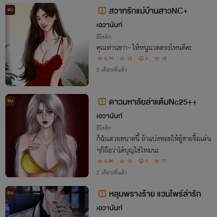
สวาทรักแม่บ้านสาวNC+
จบ
เอวานันท์
อีโรติก
คุณท่านขาา~ ให้หนูนวดตรงไหนดีคะ
3.7K
13
3
18
2 เดือนที่แล้ว
ดาวมหาลัยล่าแต้มNc25++
จบ
เอวานันท์
อีโรติก
ก็ฉันสวยขนาดนี้ ถ้าแบ่งหอยให้ผู้ชายจิ้มเล่น
ๆก็ถือว่าได้บุญใช่ไหมนะ
3.9K
15
1
17
2 เดือนที่แล้ว
หลุมพรางร้าย แวมไพร์ล่ารัก
จบ
เอวานันท์