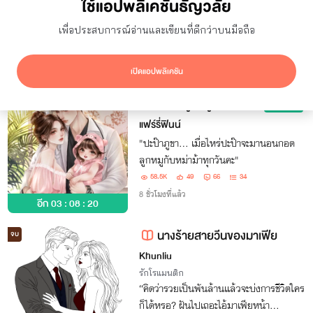
ใช้แอปพลิเคชันธัญวลัย
ยอดเข้าชม
7 วัน
เพื่อประสบการณ์อ่านและเขียนที่ดีกว่าบนมือถือ
ซ่อนผลงานที่ใช้ปก AI
แสดงเฉพาะโปรโมชัน
เปิดแอปพลิเคชัน
ผลลัพธ์
36,145
รายการ
ปะป๊าลูกหมู
อ่านฟรี
แฟร์รี่ฟินน์
"ปะป๊าภูขา... เมื่อไหร่ปะป๊าจะมานอนกอด
ลูกหมูกับหม่าม้าทุกวันคะ"
58.5K
49
66
34
8 ชั่วโมงที่แล้ว
อีก
03 : 08 : 20
นางร้ายสายวีนของมาเฟีย
จบ
Khunliu
รักโรแมนติก
“คิดว่ารวยเป็นพันล้านแล้วจะบ่งการชีวิตใคร
ก็ได้หรอ? ฝันไปเถอะไอ้มาเฟียหน้า