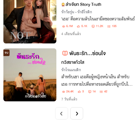
ลำเจียก Story Truth
รักวัยรุ่น
•
รักอีโรติก
'เธอ' คือความลับในเงามืดของความสัมพันธ์
6.1M
5.1K
11.2K
135
4 เดือนที่แล้ว
พันธะรัก...ซ่อนใจ
จบ
กวิสราแก้วใส
รักโรแมนติก
สำหรับเขา เธอคือผู้หญิงหน้าเงิน สำหรับ
เธอ การหายไปคือทางรอดเดียวที่ถูกบีบให้
เลือก พบกันอีกครั้ง เธอกลายเป็นแม่คน
24.4K
3
14
42
และมีแฟนใหม่ เมื่อเกมการแก้แค้นเริ่มขึ้น
7 วันที่แล้ว
เขากลับพบว่าเด็กน้อยหน้าตาละม้ายคล้าย
เขา