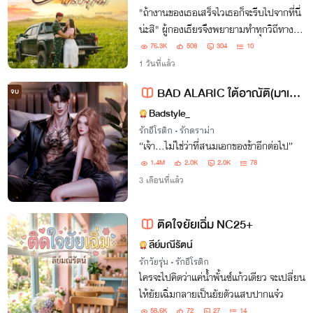
"ถ้างานของเธอเสร็จไวเธอก็จะรีบไปจากที่นี่
น่ะสิ" ผู้กองเธียรจึงพยายามทำทุกวิถีทาง
เพื่อถ่วงเวลาให้งานของเธอเสร็จช้าที่สุดเท่า
76.3K
508
304
10
ที่จะทำได้ เพื่อกักตัวและหัวใจของเธอเอาไว้ที่
1 วันที่แล้ว
เขา ที่กองพันจู่โจมแห่งนี้
BAD ALARIC ใต้อาณัติ(มาเฟีย)รัชทายาท
จบ
Badstyle_
รักอีโรติก
•
รักดราม่า
“เจ้า…ไม่ใช่ว่าที่สนมเอกของข้าอีกต่อไป”
1.4M
2.0K
2.0K
78
3 เดือนที่แล้ว
ติดใจยัยเฉิ่ม NC25+
ลีย์มณีรัตน์
รักวัยรุ่น
•
รักอีโรติก
ใครจะไปคิดว่าแค่น้ำพั้นซ์แก้วเดียว จะเปลี่ยน
ให้ยัยเฉิ่มกลายเป็นยัยตัวแสบปากแจ๋ว
58.6K
72
27
14