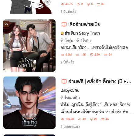
เผด็จการ!” เมื่อ ‘นางงร้ายดาวรุ่ง’ สายวีนตัว
46.7K
9
5
36
แม่ ต้องโคจรมาเจอ ‘มาเฟียพันล้าน’ จอมบ่ง
3 วันที่แล้ว
การในฐานะพรีเซนเตอร์ส่วนตัว…
เสือร้ายพ่ายเมีย
จบ
ลำเจียก Story Truth
รักวัยรุ่น
•
รักอีโรติก
อย่ามาเรียกร้อง….เพราะฉันไม่เคยรักเธอ
4.9M
1.9K
2.9K
94
2 ปีที่แล้ว
อ่านฟรี | คลั่งรักเด็กช่าง (มี E-Books)
BabyxChu
รักโรแมนติก
ทำไม 'ญาณิน' ถึงรู้สึกว่า 'เฮียฟอส' จ้องจะ
เลื่อนตำแหน่งให้เธอทุกวัน จากช่างฝึกหัด
เป็น เมีย เจ้าของอู่!
133.9K
40
28
46
2 เดือนที่แล้ว