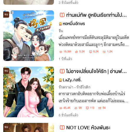
3 ชั่วโมงที่แล้ว
ท่านแม่ทัพ ฮูหยินเรียกท่านไปทำนา
จบ
หอหมื่นอักษร
จีน
เมื่อแพทย์ทหารมือดีดันทะลุมิติมาอยู่ในอดีต
พ่วงติดมาด้วยสามีและลูกๆ อีกสามคนจึงถึง
คราวต้องพลิกบทบาทจากหญิงไร้สามารถ
18.3M
5.2K
8.2K
1.2K
มาเป็น 'หัวหน้าครอบครัว'!
1 ปีที่แล้ว
ไม่อาจเปลี่ยนใจให้รัก | อ่านฟรีจนจบ | มีอีบุ๊ก
จบ
LaZy./เลซี่.
รักดราม่า
•
รักอีโรติก
ดาราสาวตกอับคิดอยากจับพ่อเลี้ยงบ้านไร่
เขาใจร้ายกับเธอสารพัด แต่เธอก็ไม่ยอมแพ้
ก่อนจะรู้ความจริงว่าเขานั้นมีคนติดอยู่ในใจ
46.4K
98
113
54
อยู่แล้ว หากไม่อาจเปลี่ยนใจให้เขามารักได้
8 ชั่วโมงที่แล้ว
เธอขอจากไปพร้อมลูกในท้องเสียดีกว่า...
NOT LOVE ห้วงพันธะ
จบ