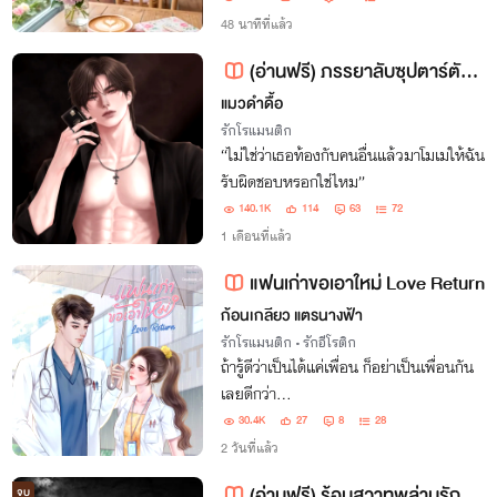
48 นาทีที่แล้ว
(อ่านฟรี) ภรรยาลับซุปตาร์ตัวท็อป
แมวดำดื้อ
รักโรแมนติก
“ไม่ใช่ว่าเธอท้องกับคนอื่นแล้วมาโมเมให้ฉัน
รับผิดชอบหรอกใช่ไหม”
140.1K
114
63
72
1 เดือนที่แล้ว
แฟนเก่าขอเอาใหม่ Love Return
ก้อนเกลียว แตรนางฟ้า
รักโรแมนติก
•
รักอีโรติก
ถ้ารู้ดีว่าเป็นได้แค่เพื่อน ก็อย่าเป็นเพื่อนกัน
เลยดีกว่า...
30.4K
27
8
28
2 วันที่แล้ว
(อ่านฟรี) ร้อนสวาทพล่านรัก Bodyguard NC25++
จบ