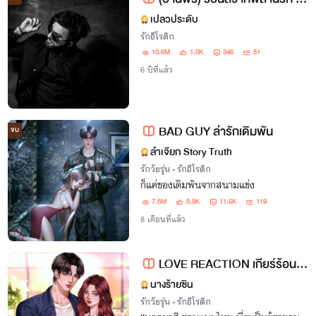
เปลวประดับ
รักอีโรติก
10.6M
1.0K
346
51
6 ปีที่แล้ว
BAD GUY ล่ารักเดิมพัน
จบ
ลำเจียก Story Truth
รักวัยรุ่น
•
รักอีโรติก
ก็แค่ของเดิมพันจากสนามแข่ง
7.5M
5.9K
11.6K
119
8 เดือนที่แล้ว
LOVE REACTION เกียร์ร้อนทำปฏิกิริยารัก
นางร้ายซิน
รักวัยรุ่น
•
รักอีโรติก