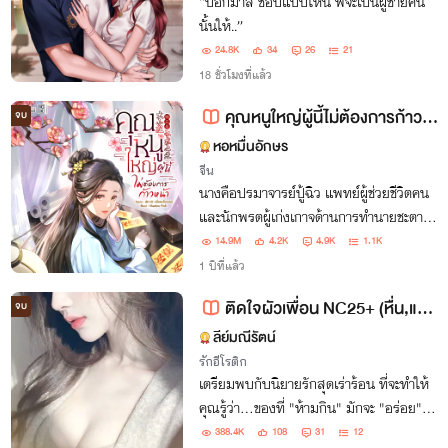
“บอกมาสิ ชอบแบบไหน พี่จะเป็นผู้ชายคน
นั้นให้..”
24.8K
34
26
21
18 ชั่วโมงที่แล้ว
คุณหนูใหญ่ผู้นี้ไม่ต้องการก้าวหน้า
จบ
หอหมื่นอักษร
จีน
นางคือปรมาจารย์ปู้ฉิว แพทย์ผู้ช่วยชีวิตคน
และนักพรตผู้เก่งเกาจด้านการทำนายชะตา
ไม่ว่าทางโลกหรือจิตวิญญาณนางรักษาได้
14.9M
4.2K
4.9K
1.1K
ทั้งสิ้น!
1 ปีที่แล้ว
ติดใจผัวเพื่อน NC25+ (หื่น,แซ่บ)
จบ
ลีย์มณีรัตน์
รักอีโรติก
เตรียมพบกับนิยายรักสุดเร่าร้อน ที่จะทำให้
คุณรู้ว่า...ของที่ "ห้ามกิน" มักจะ "อร่อย"
ที่สุดเสมอ!
388.4K
108
31
12