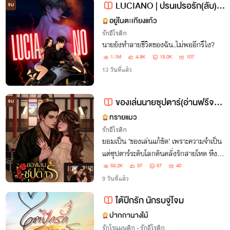
LUCIANO | ปรนเปรอรัก(ลับ)คุณชายสารเลว
จบ
อยู่ในตะเกียงแก้ว
รักอีโรติก
นายยังทำลายชีวิตของฉัน..ไม่พออีกรึไง?
1.1M
4.8K
13.0K
107
13 วันที่แล้ว
ของเล่นนายซุปตาร์(อ่านฟรีจนจบเรื่อง20+)
จบ
ทรายแมว
รักอีโรติก
ยอมเป็น ‘ของเล่นแก้ขัด’ เพราะความจำเป็น
แต่ซุปตาร์ระดับโลกดันคลั่งรักสายโหด หึง
หวงจนแทบบ้า และพร้อมทำทุกทางเพื่อ
53.2K
37
67
40
เปลี่ยนสถานะเธอให้เป็น ‘ตัวจริง’ ของเขาชั่ว
9 วันที่แล้ว
นิรันดร์!
ใต้ปีกรัก นักรบจู่โจม
ปากกานางไม้
รักโรแมนติก
•
รักอีโรติก