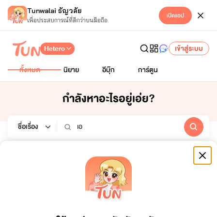
Tunwalai ธัญวลัย
เปิดแอป
เพื่อประสบการณ์ที่ดีกว่าบนมือถือ
Hetero
เข้าสู่ระบบ
ทั้งหมด
นิยาย
อีบุ๊ก
การ์ตูน
กำลังหาอะไรอยู่เอ่ย?
นิยาย
อีบุ๊ก
การ์ตูน
หมวดหมู่
สถานะจบ
ทั้งหมด
ทั้งหมด
เรียงตาม
ช่วงเวลา