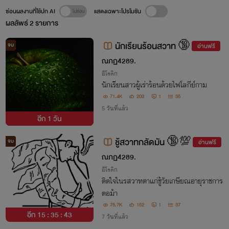
ซ่อนผลงานที่ใช้ปก AI
แสดงเฉพาะโปรโมชัน
ผลลัพธ์
2
รายการ
นักเรียนร้อนสวาท 🔞
จบ
อ่านฟรี
ณภฏ4289.
อีโรติก
นักเรียนสาวผู้เร่าร้อนด้วยไฟโลกีย์กาม
71.4K
203
1
35
5 วันที่แล้ว
อีก
1 วัน
ชู้สวาทกลัดมัน 🔞💯
จบ
อ่านฟรี
ณภฏ4289.
อีโรติก
ติดใจในรสวาทตาแก่ชู้วัยเกษียณอายุราชการ
ตอม้า
75.7K
152
1
37
อีก
15 : 35 : 43
7 วันที่แล้ว