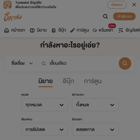
Tunwalai ธัญวลัย
เปิดแอป
เพื่อประสบการณ์ที่ดีกว่าบนมือถือ
เข้าสู่ระบบ
มาใหม่
หน้าแรก
นิยาย
อีบุ๊ก
การ์ตูน
ดรีมแชท
ธัญลิสต์
กำลังหาอะไรอยู่เอ่ย?
นิยาย
อีบุ๊ก
การ์ตูน
หมวด
สถานะจบ
ทุกหมวด
ทั้งหมด
เรียงตาม
ช่วงเวลา
การอัปเดต
ตลอดกาล