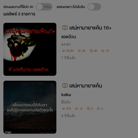
ซ่อนผลงานที่ใช้ปก AI
แสดงเฉพาะโปรโมชัน
ผลลัพธ์
3
รายการ
เสน่หามายาแค้น 18+
แอดอ้วน
ดราม่า
20.5K
66
45
12
7 ปีที่แล้ว
เสน่หามายาแค้น
kaika
อีโรติก
276
12
0
0
9 ปีที่แล้ว