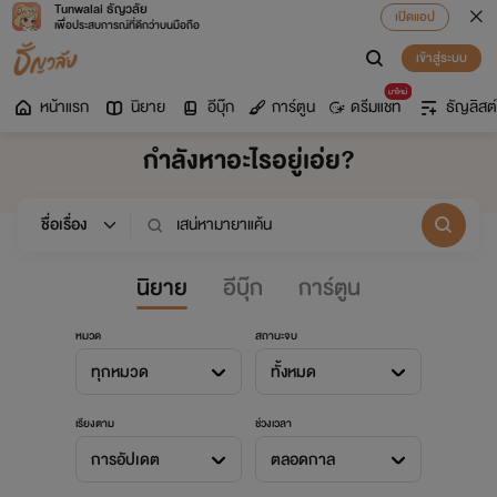
Tunwalai ธัญวลัย
เปิดแอป
เพื่อประสบการณ์ที่ดีกว่าบนมือถือ
เข้าสู่ระบบ
มาใหม่
หน้าแรก
นิยาย
อีบุ๊ก
การ์ตูน
ดรีมแชท
ธัญลิสต์
กำลังหาอะไรอยู่เอ่ย?
นิยาย
อีบุ๊ก
การ์ตูน
หมวด
สถานะจบ
ทุกหมวด
ทั้งหมด
เรียงตาม
ช่วงเวลา
การอัปเดต
ตลอดกาล