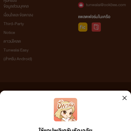
คุ้มครอง
tunwalai@ookbee.com
ข้อมูลส่วนบุคคล
เงื่อนไขและข้อตกลง
แพลตฟอร์มในเครือ
Third-Party
Notice
ดาวน์โหลด
Tunwalai Easy
(สำหรับ Android)
ข้อความที่ท่านได้อ่านจากเว็บไซต์นี้เกิดจากการเขียนโดยสาธารณชนและเผยแพร่โดยอัตโนมัติ ผู้ดูแล
เว็บไซต์แห่งนี้ไม่ได้เห็นด้วยและไม่ขอรับผิดชอบต่อข้อความใดๆ ทั้งสิ้น ดังนั้นผู้อ่านทุกท่านโปรดใช้
วิจารณญาณในการกลั่นกรองด้วยตนเอง และหากท่านพบข้อความใดๆ ที่ขัดต่อกฎหมายและศีลธรรม
กรุณาแจ้งมาที่ tunwalai@ookbee.com เพื่อทีมงานจะได้ดำเนินการในทันที ทั้งนี้ ทางเว็บไซต์ขอสงวน
ลิขสิทธิ์ตามพระราชบัญญัติลิขสิทธิ์ (ฉบับเพิ่มเติม) พ.ศ.2558
ใช้แอปพลิเคชันธัญวลัย