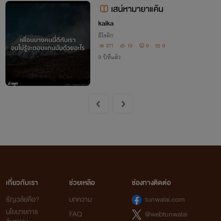
เสน่หามายาแค้น
kaika
อีโรติก
271
13
0
0
9 ปีที่แล้ว
เกี่ยวกับเรา
ช่วยเหลือ
ช่องทางติดต่อ
ธัญวลัยคือ?
บทความ
tunwalai.com
นโยบายการ
FAQ
@webtunwalai