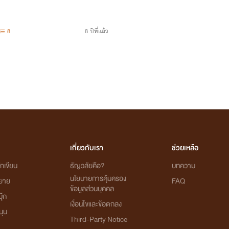
8
8 ปีที่แล้ว
เกี่ยวกับเรา
ช่วยเหลือ
กเขียน
ธัญวลัยคือ?
บทความ
นโยบายการคุ้มครอง
ิยาย
FAQ
ข้อมูลส่วนบุคคล
ุ๊ก
เงื่อนไขและข้อตกลง
นุน
Third-Party Notice