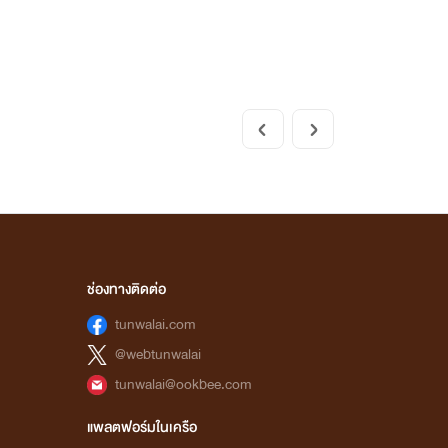
ช่องทางติดต่อ
tunwalai.com
@webtunwalai
tunwalai@ookbee.com
แพลตฟอร์มในเครือ