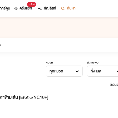
มาใหม่
การ์ตูน
ดรีมแชท
ธัญลิสต์
ค้นหา
หมวด
สถานะจบ
ทุกหมวด
ทั้งหมด
ซ่อนผ
่หาข้ามเส้น [Erotic/NC18+]