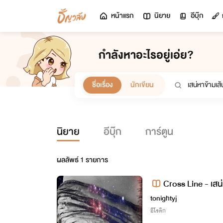
หน้าแรก
นิยาย
อีบุ๊ก
กำลังหาอะไรอยู่เอ่ย?
ชื่อเรื่อง
นักเขียน
นิยาย
อีบุ๊ก
การ์ตูน
ผลลัพธ์
1
รายการ
Cross Line - เสน
tonightyj
อีโรติก