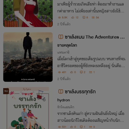
มาเฟียผู้ร่ำรวยเกิดเสียท่า ต้องมาทำงานแล
กค่าอาหาร ไม่เพียงเท่านั้นหญิงสาวยังใช้งา
นราวกับทาสต้องมาขับซาเล้งร้ายๆส่งของ แ
8.9K
12
8
34
ต่แล้วโชคชะตาเข้าข้างเขาเธอดันพลาดท่าเสีย
2 ปีที่แล้ว
ตัวกลายเป็นเมียมาเฟียไม่รู้ตัว
ซาเล้งแมน The Adventures of
GarbageMan
ชายหลุดโลก
แฟนตาซี
เมื่อโลกเข้าสู่ยุคขยะเต็มรูปแบบ หนทางที่จะเ
อาชีวิตรอดของผู้ที่ยังหลงเหลืออยู่ นั่นคือกา
รค้นหาขยะ เศษซากของอารยะธรรมในยุคก่อ
431
0
2
1
นสงครามสงครามศักดิ์สิทธิ์
2 ปีที่แล้ว
ซาเล้งบรรทุกรัก
จบ
hydron
รักโรแมนติก
จากซาเล้งคันเก่า สู่ความฝันอันยิ่งใหญ่ เมื่อ
สาวน้อยนักรีไซเคิลต้องเผชิญหน้ากับนักธุร
กิจหนุ่มไฟแรง ความรักและความขัดแย้งจะล
531
0
1
3