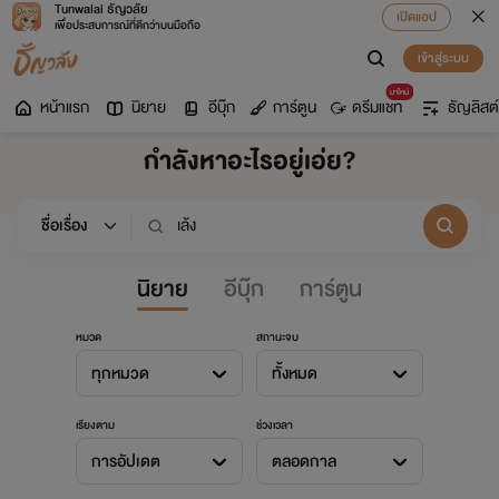
Tunwalai ธัญวลัย
เปิดแอป
เพื่อประสบการณ์ที่ดีกว่าบนมือถือ
เข้าสู่ระบบ
มาใหม่
หน้าแรก
นิยาย
อีบุ๊ก
การ์ตูน
ดรีมแชท
ธัญลิสต์
กำลังหาอะไรอยู่เอ่ย?
นิยาย
อีบุ๊ก
การ์ตูน
หมวด
สถานะจบ
ทุกหมวด
ทั้งหมด
เรียงตาม
ช่วงเวลา
การอัปเดต
ตลอดกาล