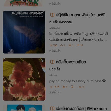
งเอยอย่างไร?
2 ปีที่แล้ว
ปฏิวัติโลกกลายพันธ์ุ [อ่านฟรี]
กิมเล้ง มังกรทอง
แฟนตาซี
โลกนี้ความแข็งแกร่งคือ “กฎ” ผู้ที่อ่อนแอเป็
นได้เพียงแค่เหยื่อของผู้แข็งแกร่ง หากไม่อย
ากตาย จงแข็งแกร่งขึ้นซะ
745
1
1
16
2 ปีที่แล้ว
คลังเก็บความเสียว
ปวยเล้ง
อีโรติก
paying money to satisfy h0rniness💋
13.1K
0
1
6
2 ปีที่แล้ว
เฮียเล้งกะเฉาก๊วย | #Markbam