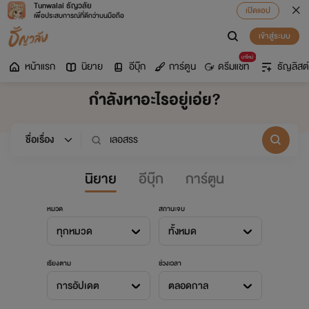
Tunwalai ธัญวลัย
เปิดแอป
เพื่อประสบการณ์ที่ดีกว่าบนมือถือ
เข้าสู่ระบบ
มาใหม่
หน้าแรก
นิยาย
อีบุ๊ก
การ์ตูน
ดรีมแชท
ธัญลิสต์
กำลังหาอะไรอยู่เอ่ย?
นิยาย
อีบุ๊ก
การ์ตูน
หมวด
สถานะจบ
ทุกหมวด
ทั้งหมด
เรียงตาม
ช่วงเวลา
การอัปเดต
ตลอดกาล