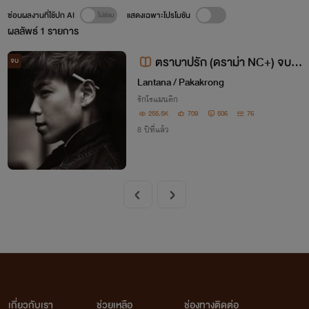
ซ่อนผลงานที่ใช้ปก AI
แสดงเฉพาะโปรโมชัน
ผลลัพธ์
1
รายการ
ตราบาปรัก (ดราม่า NC+) จบแ
จบ
ล้ว
Lantana / Pakakrong
รักโรแมนติก
255.5K
709
506
76
8 ปีที่แล้ว
เกี่ยวกับเรา
ช่วยเหลือ
ช่องทางติดต่อ