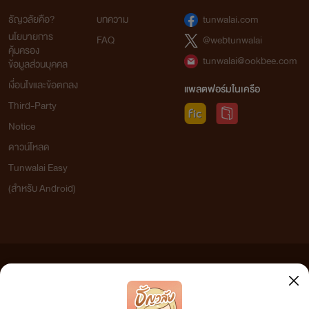
ธัญวลัยคือ?
บทความ
tunwalai.com
นโยบายการ
FAQ
@webtunwalai
คุ้มครอง
tunwalai@ookbee.com
ข้อมูลส่วนบุคคล
เงื่อนไขและข้อตกลง
แพลตฟอร์มในเครือ
Third-Party
Notice
ดาวน์โหลด
Tunwalai Easy
(สำหรับ Android)
ข้อความที่ท่านได้อ่านจากเว็บไซต์นี้เกิดจากการเขียนโดยสาธารณชนและเผยแพร่โดยอัตโนมัติ ผู้ดูแล
เว็บไซต์แห่งนี้ไม่ได้เห็นด้วยและไม่ขอรับผิดชอบต่อข้อความใดๆ ทั้งสิ้น ดังนั้นผู้อ่านทุกท่านโปรดใช้
วิจารณญาณในการกลั่นกรองด้วยตนเอง และหากท่านพบข้อความใดๆ ที่ขัดต่อกฎหมายและศีลธรรม