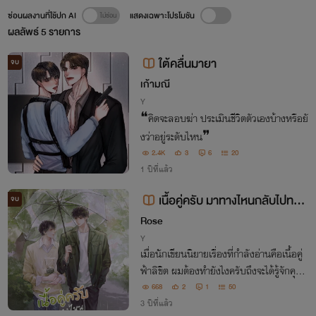
ซ่อนผลงานที่ใช้ปก AI
แสดงเฉพาะโปรโมชัน
ผลลัพธ์
5
รายการ
ใต้คลื่นมายา
จบ
เก้ามณี
Y
❝คิดจะลอบฆ่า ประเมินชีวิตตัวเองบ้างหรือยั
งว่าอยู่ระดับไหน❞
2.4K
3
6
20
1 ปีที่แล้ว
เนื้อคู่ครับ มาทางไหนกลับไปทาง
จบ
นั้นเลย! [สนพ.Rose]
Rose
Y
เมื่อนักเขียนนิยายเรื่องที่กำลังอ่านคือเนื้อคู่
ฟ้าลิขิต ผมต้องทำยังไงครับถึงจะได้รู้จักคุณ
[Rainverse] / ผู้แต่ง : สามหนึ่งสองหนึ่ง
668
2
1
50
3 ปีที่แล้ว