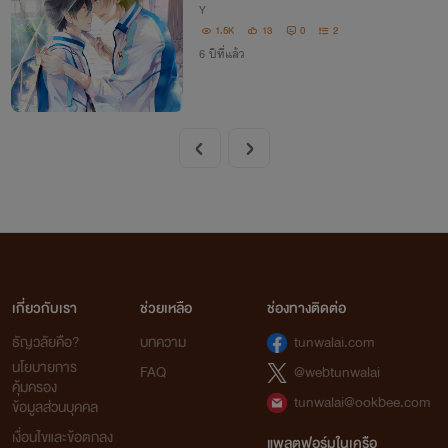
Y
1.5K
13
0
2
6 ปีที่แล้ว
เกี่ยวกับเรา
ช่วยเหลือ
ช่องทางติดต่อ
ธัญวลัยคือ?
บทความ
tunwalai.com
นโยบายการ
FAQ
@webtunwalai
คุ้มครอง
tunwalai@ookbee.com
ข้อมูลส่วนบุคคล
เงื่อนไขและข้อตกลง
แพลตฟอร์มในเครือ