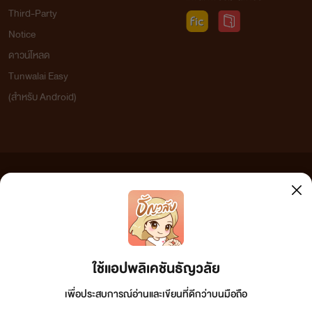
Third-Party
Notice
ดาวน์โหลด
Tunwalai Easy
(สำหรับ Android)
ข้อความที่ท่านได้อ่านจากเว็บไซต์นี้เกิดจากการเขียนโดยสาธารณชนและเผยแพร่โดยอัตโนมัติ ผู้ดูแล
เว็บไซต์แห่งนี้ไม่ได้เห็นด้วยและไม่ขอรับผิดชอบต่อข้อความใดๆ ทั้งสิ้น ดังนั้นผู้อ่านทุกท่านโปรดใช้
วิจารณญาณในการกลั่นกรองด้วยตนเอง และหากท่านพบข้อความใดๆ ที่ขัดต่อกฎหมายและศีลธรรม
กรุณาแจ้งมาที่ tunwalai@ookbee.com เพื่อทีมงานจะได้ดำเนินการในทันที ทั้งนี้ ทางเว็บไซต์ขอสงวน
ลิขสิทธิ์ตามพระราชบัญญัติลิขสิทธิ์ (ฉบับเพิ่มเติม) พ.ศ.2558
ใช้แอปพลิเคชันธัญวลัย
เพื่อประสบการณ์อ่านและเขียนที่ดีกว่าบนมือถือ