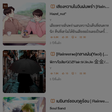
เสียงหวานในวันฝนพรำ [Rainve
จบ
rse]
Hazel_nut*
Y
เสียงครางสั่นพร่าแสนหวานในคืนที่ฝนตกห
นัก คืนที่เขาไม่ได้ยินเสียงอะไรเลยเป็นครั้งแ
รก เสียงนั้นช่างแผ่วเบา... แต่กลับเขย่าหัวใ
6.8K
25
4
30
จของเขาให้สั่นคลอนอย่างรุนแรง!
3 ปีที่แล้ว
[Rainverse]กลางฝน(Yaoi) (จบ
จบ
-รอรีไรท์)
พิภา/ไฉลัย/GOZFlair:9/JinJin 金金/Ra
Y
kuGaki 楽書
7.8K
13
1
30
5 ปีที่แล้ว
เมฆินทร์ชอบฤดูร้อน | Rainvers
e
Soul Sand