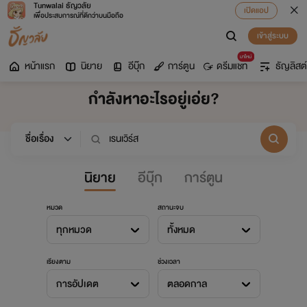
Tunwalai ธัญวลัย
เปิดแอป
เพื่อประสบการณ์ที่ดีกว่าบนมือถือ
เข้าสู่ระบบ
มาใหม่
หน้าแรก
นิยาย
อีบุ๊ก
การ์ตูน
ดรีมแชท
ธัญลิสต์
กำลังหาอะไรอยู่เอ่ย?
นิยาย
อีบุ๊ก
การ์ตูน
หมวด
สถานะจบ
ทุกหมวด
ทั้งหมด
เรียงตาม
ช่วงเวลา
การอัปเดต
ตลอดกาล