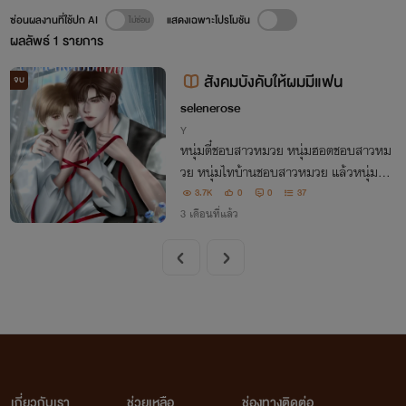
ซ่อนผลงานที่ใช้ปก AI
แสดงเฉพาะโปรโมชัน
ผลลัพธ์
1
รายการ
สังคมบังคับให้ผมมีแฟน
จบ
selenerose
Y
หนุ่มตี๋ชอบสาวหมวย หนุ่มฮอตชอบสาวหม
วย หนุ่มไทบ้านชอบสาวหมวย แล้วหนุ่มหม
วยแบบผมมีใครชอบไหม
3.7K
0
0
37
3 เดือนที่แล้ว
เกี่ยวกับเรา
ช่วยเหลือ
ช่องทางติดต่อ