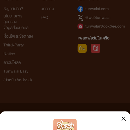
ธัญวลัยคือ?
บทความ
tunwalai.com
นโยบายการ
FAQ
@webtunwalai
คุ้มครอง
tunwalai@ookbee.com
ข้อมูลส่วนบุคคล
เงื่อนไขและข้อตกลง
แพลตฟอร์มในเครือ
Third-Party
Notice
ดาวน์โหลด
Tunwalai Easy
(สำหรับ Android)
ข้อความที่ท่านได้อ่านจากเว็บไซต์นี้เกิดจากการเขียนโดยสาธารณชนและเผยแพร่โดยอัตโนมัติ ผู้ดูแล
เว็บไซต์แห่งนี้ไม่ได้เห็นด้วยและไม่ขอรับผิดชอบต่อข้อความใดๆ ทั้งสิ้น ดังนั้นผู้อ่านทุกท่านโปรดใช้
วิจารณญาณในการกลั่นกรองด้วยตนเอง และหากท่านพบข้อความใดๆ ที่ขัดต่อกฎหมายและศีลธรรม