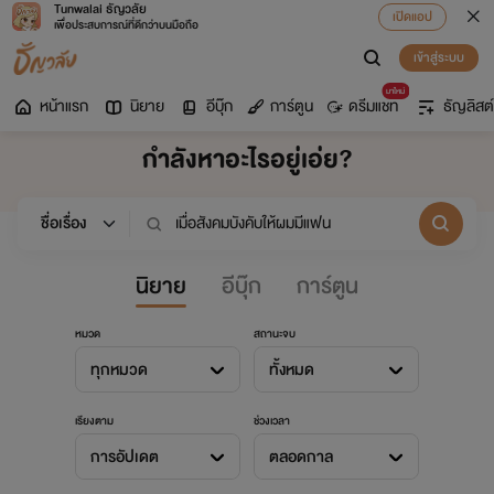
Tunwalai ธัญวลัย
เปิดแอป
เพื่อประสบการณ์ที่ดีกว่าบนมือถือ
เข้าสู่ระบบ
มาใหม่
หน้าแรก
นิยาย
อีบุ๊ก
การ์ตูน
ดรีมแชท
ธัญลิสต์
กำลังหาอะไรอยู่เอ่ย?
นิยาย
อีบุ๊ก
การ์ตูน
หมวด
สถานะจบ
ทุกหมวด
ทั้งหมด
เรียงตาม
ช่วงเวลา
การอัปเดต
ตลอดกาล