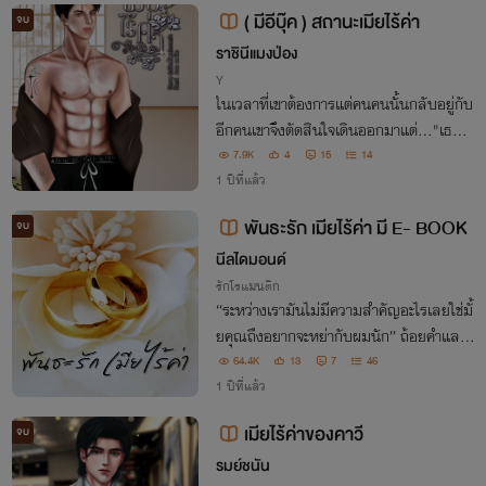
( มีอีบุ๊ค ) สถานะเมียไร้ค่า
จบ
ราชินีแมงป่อง
Y
ในเวลาที่เขาต้องการแต่คนคนนั้นกลับอยู่กับ
อีกคนเขาจึงตัดสินใจเดินออกมาแต่..."เธอจะ
หย่ากับฉันเพราะเรื่องแค่นี้จริงๆเหรอ?":สงค
7.9K
4
15
14
ราม/ "ก็เพราะเรื่องแค่นี้ที่คุณว่ามันเป็นเรื่อง
1 ปีที่แล้ว
ใหญ่ของอีกคนยังไงล่ะ":ใบหม่อน
พันธะรัก เมียไร้ค่า มี E- BOOK
จบ
นีลไดมอนด์
รักโรแมนติก
“ระหว่างเรามันไม่มีความสำคัญอะไรเลยใช่มั้
ยคุณถึงอยากจะหย่ากับผมนัก” ถ้อยคำและแ
ววตาที่แสดงออกถึงความเจ็บปวดทำให้บัวช
64.4K
13
7
46
มพูก้มหน้า เธอไม่มีอะไรจะตอบเขาได้เลย
1 ปีที่แล้ว
เมียไร้ค่าของคาวี
จบ
รมย์ชนัน