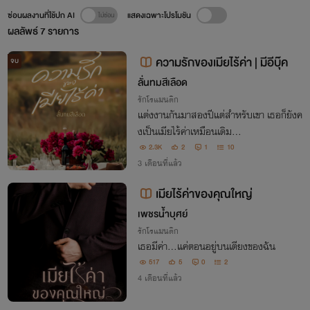
ซ่อนผลงานที่ใช้ปก AI
แสดงเฉพาะโปรโมชัน
ผลลัพธ์
7
รายการ
ความรักของเมียไร้ค่า | มีอีบุ๊ค
จบ
ลั่นทมสีเลือด
รักโรแมนติก
แต่งงานกันมาสองปีแต่สำหรับเขา เธอก็ยังค
งเป็นเมียไร้ค่าเหมือนเดิม...
2.3K
2
1
10
3 เดือนที่แล้ว
เมียไร้ค่าของคุณใหญ่
เพชรน้ำบุศย์
รักโรแมนติก
เธอมีค่า...แค่ตอนอยู่บนเตียงของฉัน
517
5
0
2
4 เดือนที่แล้ว