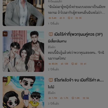
รักโรแมนติก
”ฉันไม่เอาผู้หญิงใจง่ายแบบเธอมาเป็นเมียห
รอกนะ ถ้าไปเอากับผู้ชายคนอื่นฉันจะไม่ว่าเล
ย แต่ผู้ชายคนที่เธอไปเอาด้วยคือพ่อฉันเอง เ
5.4K
0
2
35
ชิญเธอออกไปจากชีวิตฉัน จากนี้ไปอย่าได้มา
1 ปีที่แล้ว
เจอะเจอกันอีก ตายก็อย่าได้มาเผาผี!!”
เมียไร้ค่าที่(พวก)ผมคู่ควร (3P)
จบ
ผีเสื้อกลืนหาง
อีโรติก
ตอนนี้ฉันรู้แล้วค่ะว่าพวกคุณสองคน.. 'รักฉั
นมากแค่ไหน'
80.0K
128
42
41
2 ปีที่แล้ว
รีไรท์แล้วจ้า จบ เมียที่ไร้ค่า ดรา
จบ
ม่าหนักมาก NC 20+
ใบไม้
อีโรติก
1.7M
1.7K
1.2K
34
3 ปีที่แล้ว