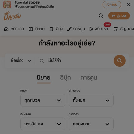
Tunwalai ธัญวลัย
เปิดแอป
เพื่อประสบการณ์ที่ดีกว่าบนมือถือ
เข้าสู่ระบบ
มาใหม่
หน้าแรก
นิยาย
อีบุ๊ก
การ์ตูน
ดรีมแชท
ธัญลิสต์
กำลังหาอะไรอยู่เอ่ย?
นิยาย
อีบุ๊ก
การ์ตูน
หมวด
สถานะจบ
ทุกหมวด
ทั้งหมด
เรียงตาม
ช่วงเวลา
การอัปเดต
ตลอดกาล