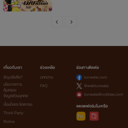
เกี่ยวกับเรา
ช่วยเหลือ
ช่องทางติดต่อ
ธัญวลัยคือ?
บทความ
tunwalai.com
นโยบายการ
FAQ
@webtunwalai
คุ้มครอง
tunwalai@ookbee.com
ข้อมูลส่วนบุคคล
เงื่อนไขและข้อตกลง
แพลตฟอร์มในเครือ
Third-Party
Notice