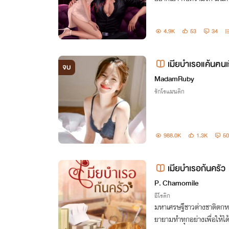
4.9K
53
34
เมียบำเรอแค้นฅนเ
จบ
MadamRuby
รักโรแมนติก
988.0K
1.3K
50
เมียบำเรอก้นครัว
P. Chamomile
อีโรติก
มหาเศรษฐีชาวต่างชาติตก
ยายามทำทุกอย่างเพื่อให้ไ