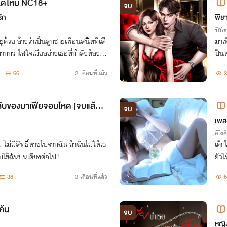
ได้ไหม NC18+
จบ
-B
ัก
พิช
รักโ
่ด้วย อ้างว่าเป็นลูกชายเพื่อนสนิทที่เสี
มาเฟ
มากกว่าใส่ใจเมียอย่างเธอที่กำลังท้อง ห
ป็นห
อลูกลับๆที่สามีปิดบังไม่บอกเธอ
ธอ จ
66
2 เดือนที่แล้ว
3
มาเฟ
ยลับของมาเฟียจอมโหด [จบแล้ว|อ่
จบ
เพลิ
อีโรต
... ไม่มีสิทธิ์หายไปจากฉัน ถ้าฉันไม่ให้เธ
เด็ก
ับใช้ฉันบนเตียงต่อไป"
ยั่ว
มัน
38
3 เดือนที่แล้ว
5
ค้น
จบ
หญิ