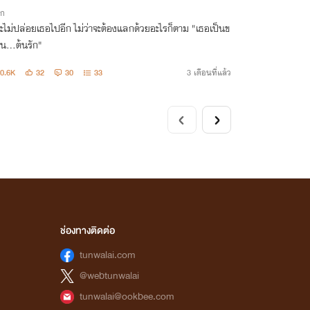
ิก
ะไม่ปล่อยเธอไปอีก ไม่ว่าจะต้องแลกด้วยอะไรก็ตาม "เธอเป็นข
น...ต้นรัก"
0.6K
32
30
33
3 เดือนที่แล้ว
ช่องทางติดต่อ
tunwalai.com
@webtunwalai
tunwalai@ookbee.com