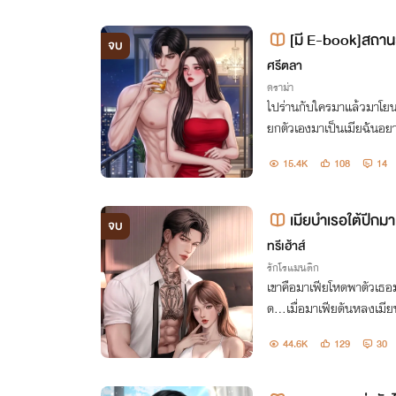
[มี E-book]สถาน
จบ
ศรีตลา
ดราม่า
ไปร่านกับใครมาแล้วมาโยนข
ยกตัวเองมาเป็นเมียฉันอยากจ
มรับเด็กชั้นต่ำนี่มาเป็นลูก 
15.4K
108
14
นแหละ
เมียบำเรอใต้ปีกมา
จบ
ทรีเฮ้าส์
รักโรแมนติก
เขาคือมาเฟียโหดพาตัวเธอมาเ
ด...เมื่อมาเฟียดันหลงเมี
44.6K
129
30