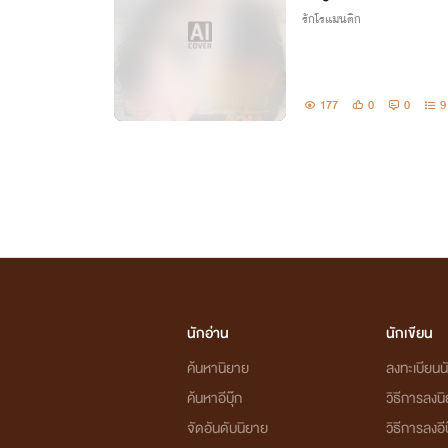
รักโรแมนติก
177
0
0
9
นักอ่าน
นักเขียน
ค้นหานิยาย
ลงทะเบียนนั
ค้นหาอีบุ๊ก
วิธีการลงน
จัดอันดับนิยาย
วิธีการลงอีบ