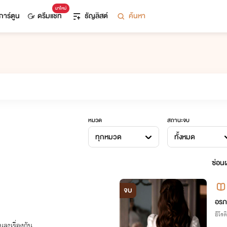
มาใหม่
การ์ตูน
ดรีมแชท
ธัญลิสต์
ค้นหา
หมวด
สถานะจบ
ทุกหมวด
ทั้งหมด
ซ่อนผ
จบ
อรภ
อีโรต
ละเรื่องกัน