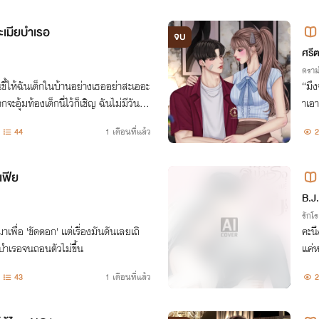
ะเมียบำเรอ
จบ
ศรี
ดราม
ี้ให้ฉันเด็กในบ้านอย่างเธออย่าสะเออะ
“มึง
ะอุ้มท้องเด็กนี่ไว้ก็เชิญ ฉันไม่มีวันยอ
าเอา
เกิดมาก็เป็นได้แค่ลูกขี้ข้าเหมือนแม่มันนั่
ออกซ
44
1 เดือนที่แล้ว
2
เฟีย
B.J
รักโ
พื่อ 'ขัดดอก' แต่เรื่องมันดันเลยเถิ
คะนึ
ยบำเรอจนถอนตัวไม่ขึ้น
แค่
อในค
43
1 เดือนที่แล้ว
2
มที