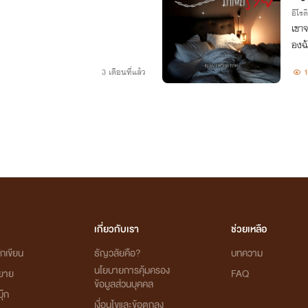
อีโรต
เขาจ
องฉั
3 เดือนที่แล้ว
1
เกี่ยวกับเรา
ช่วยเหลือ
กเขียน
ธัญวลัยคือ?
บทความ
นโยบายการคุ้มครอง
ิยาย
FAQ
ข้อมูลส่วนบุคคล
ุ๊ก
เงื่อนไขและข้อตกลง