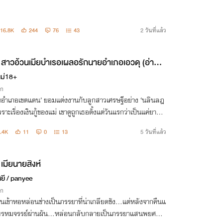
16.8K
244
76
43
2 วันที่แล้ว
สาวอ้วนเมียบำเรอเผลอรักนายอำเภอเอวดุ (อ่านฟ
นจบ)
แม่18+
ิก
ยอำเภอเขตแดน’ ยอมแต่งงานกับลูกสาวเศรษฐีอย่าง ‘นลินลฎ
พราะเรื่องเงินกู้ของแม่ เขาดูถูกเธอตั้งแต่วันแรกว่าเป็นแค่ยายอ้
ถมตัวเหม็นกลิ่นแมว ตั้งกฎเหล็กห้ามเข้าใกล้และแยกห้องนอ
.4K
11
0
13
5 วันที่แล้ว
งแต่วันเข้าหอ
เมียนายสิงห์
ยี / panyee
ิก
ันเข้าหอหล่อนช่างเป็นภรรยาที่น่าเกลียดชัง...แต่หลังจากคืนแ
พรหมจรรย์ผ่านผัน...หล่อนกลับกลายเป็นภรรยาแสนพยศ...ข