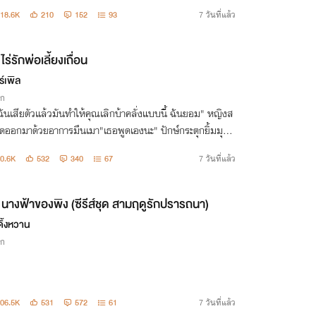
อเลี้ยงสิงห์
18.6K
210
152
93
7 วันที่แล้ว
ไร่รักพ่อเลี้ยงเถื่อน
์เพิล
ิก
ฉันเสียตัวแล้วมันทำให้คุณเลิกบ้าคลั่งแบบนี้ ฉันยอม" หญิงส
ูดออกมาด้วยอาการมึนเมา"เธอพูดเองนะ" ปักษ์กระตุกยิ้มมุมป
เขาตอบสนองคำพูดนั้นด้วยการกระชากเสื้อผ้าของหญิงสาวออ
0.6K
532
340
67
7 วันที่แล้ว
กายบอบบางเปลือยเปล่า
นางฟ้าของพิง (ซีรีส์ชุด สามฤดูรักปรารถนา)
ดิ้งหวาน
ิก
06.5K
531
572
61
7 วันที่แล้ว