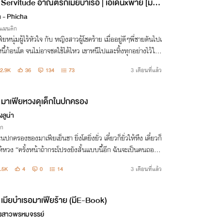
Servitude อาณัติรักเมียบำเรอ | เอเดนxพาย [มี E
ook]
า - Phicha
รแมนติก
ียหนุ่มผู้ไร้หัวใจ กับ หญิงสาวผู้โชคร้าย เมื่ออยู่ดีๆพี่ชายดันไปเ
นี้ก้อนโต จนไม่อาจชดใช้ได้ไหว เขาหนีไปและทิ้งทุกอย่างไว้ให้เ
ากชีวิตที่เคยสงบสุข กลับต้องมาอยู่ในสถานะ ‘เมียบำเรอของ
2.9K
36
134
73
3 เดือนที่แล้ว
ีย'
มาเฟียหวงดุเด็กในปกครอง
งลูน่า
ิก
ในปกครองของมาเฟียเย็นชา ยิ่งโตยิ่งยั่ว เดี๋ยวก็ยั่วให้หึง เดี๋ยวก็
ให้หวง “ครั้งหน้าถ้ากระโปรงยังสั้นแบบนี้อีก ฉันจะเป็นคนถอด
เอง”
.5K
4
0
14
3 เดือนที่แล้ว
เมียบำเรอมาเฟียร้าย (มีE-Book)
งสาวพรหมจรรย์