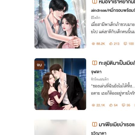
หมอขาเราหย่ากัน
aindreas/หมี่กรอบพร้อมร
อีโรติก
เมื่อสามีพาเด็กเก้าขวบมาอยู
ยไป แต่เขาดีกับเด็กคนนั้น
รือว่าจริงๆแล้วเด็กคนนี้คื
88.2K
213
100
ทะลุมิติมาเป็นเมี
จบ
านฟรี|มีEbook]
จุฬดา
รักโรแมนติก
"ของเล่นที่ฉันยังไม่ได้ทิ้ง
อตาย เธอก็ต้องอยู่หายใจร
22.1K
54
35
มาเฟียเมียบำเรอแ
รวิญาดา