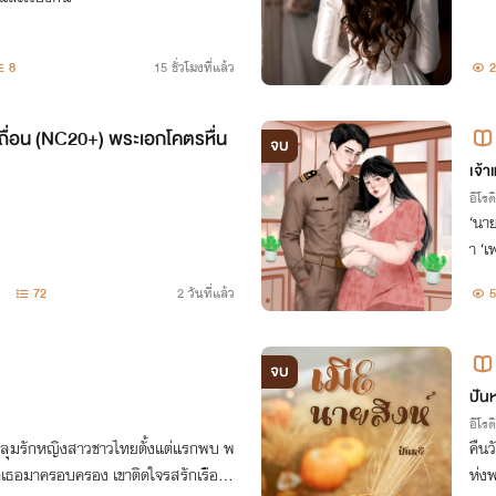
8
15 ชั่วโมงที่แล้ว
2
ถื่อน (NC20+) พระเอกโคตรหื่น
จบ
รีจ
เจ้า
อีโรต
‘นา
า ‘เ
วนแ
72
2 วันที่แล้ว
5
นตั้
จบ
ปันห
อีโรต
หลุมรักหญิงสาวชาวไทยตั้งแต่แรกพบ พ
คืนว
ด้เธอมาครอบครอง เขาติดใจรสรักเรือน
ห่ง