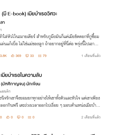
(มี E-book) เมียบำเรอวิศวะ
ตลา
่า
จำใส่หัวไว้นะมายเดียร์ สำหรับกูมึงมันก็แค่เมียขัดดอกที่กูซื้อม
เล่นแก้เบื่อ ไม่ใช่แม่ของลูก ถ้าอยากอยู่ที่นี่ต่อ พรุ่งนี้ไปเอามัน
ะ อย่าให้ลูกมึงเกิดมาจองเวรกู!”
3.8K
369
33
79
1 เดือนที่แล้ว
เมียบำเรอในความลับ
. (มัฑศิกาญจน) นักเขียน
รแมนติก
งนิจรักเขาจึงยอมยกทุกอย่างให้เขาทั้งตัวและหัวใจ แต่เขาเพียง
หลอกกินฟรี เตะถ่วงเวลาออกไปเรื่อย ๆ มอบตำแหน่งเมียบำเร
วามลับให้เธอ ในเมื่อเขาเห็นเธอเป็นเพียงคนไร้ค่า เธอก็พร้อ
0
0
0
0
2 เดือนที่แล้ว
่จะเดินออกมาจากช