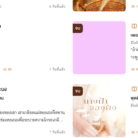
มือทำอาหารของเธออีกด้วย
องพ่
5
6 วันที่แล้ว
1
ย
จบ
เพอร
อีโรต
"ถ้า
าวพ
าก 
65
7 วันที่แล้ว
9
กจน
ะนง
จบ
ยน
พุด
อีโรต
ี้ยงของเขา เขาเกลียดแม่ของเธอจึงพาน
ก็ข่มเหงเธอเพื่อระบายความโกรธเกลียด
ธอไม่ใช่ผู้หญิงไร้ศักดิ์ศรีที่จะให้ใครม
7 วันที่แล้ว
1