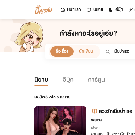
หน้าแรก
นิยาย
อีบุ๊ก
กำลังหาอะไรอยู่เอ่ย?
ชื่อเรื่อง
นักเขียน
นิยาย
อีบุ๊ก
การ์ตูน
ผลลัพธ์
245
รายการ
ลวงรักเมียบำเรอ
พยอล
อีโรติก
อยากเอา กับความรัก มันคน