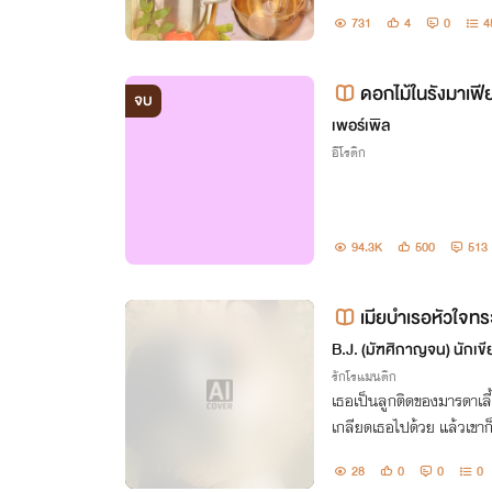
ร่างสวยงามและยังติดใจฝี
731
4
0
4
ดอกไม้ในรังมาเฟี
จบ
เพอร์เพิล
อีโรติก
94.3K
500
513
เมียบำเรอหัวใจทร
B.J. (มัฑศิกาญจน) นักเขี
รักโรแมนติก
เธอเป็นลูกติดของมารดาเล
เกลียดเธอไปด้วย แล้วเขา
ที่มีแต่แม่ของเธอ แต่คนแบบเ
28
0
0
0
าย่ำยีได้ง่าย ๆ