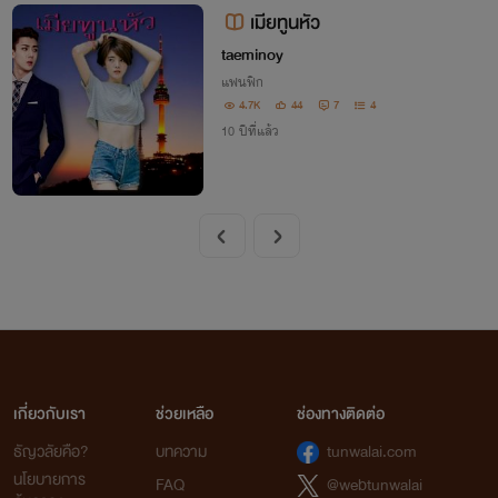
เมียทูนหัว
taeminoy
แฟนฟิก
4.7K
44
7
4
10 ปีที่แล้ว
เกี่ยวกับเรา
ช่วยเหลือ
ช่องทางติดต่อ
ธัญวลัยคือ?
บทความ
tunwalai.com
นโยบายการ
FAQ
@webtunwalai