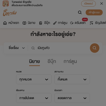
Tunwalai ธัญวลัย
เปิดแอป
เพื่อประสบการณ์ที่ดีกว่าบนมือถือ
เข้าสู่ระบบ
มาใหม่
หน้าแรก
นิยาย
อีบุ๊ก
การ์ตูน
ดรีมแชท
ธัญลิสต์
กำลังหาอะไรอยู่เอ่ย?
นิยาย
อีบุ๊ก
การ์ตูน
หมวด
สถานะจบ
ทุกหมวด
ทั้งหมด
เรียงตาม
ช่วงเวลา
การอัปเดต
ตลอดกาล