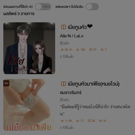
ซ่อนผลงานที่ใช้ปก AI
แสดงเฉพาะโปรโมชัน
ผลลัพธ์
3
รายการ
เมียทูนหัว❤
Aile'N / LaLn
อีโรติก
26.1K
186
67
7
2 ปีที่แล้ว
เมียทูนหัวมาเฟีย(หมอไวน์)
จบ
อมราวรินทร์
อีโรติก
“มีแค่ผมที่รู้ว่าหมอไวน์ที่น่ารัก ร่านขนาดไห
น”
11.6K
17
26
31
3 ปีที่แล้ว