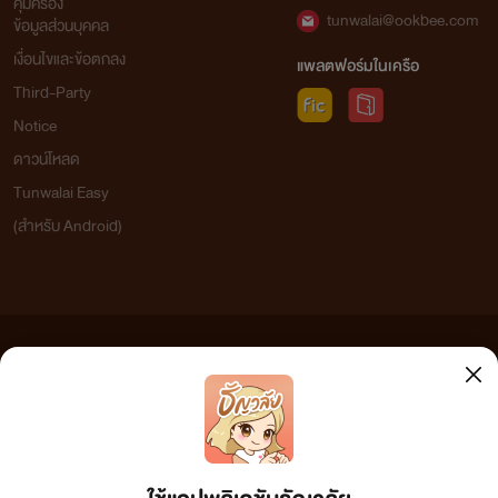
คุ้มครอง
tunwalai@ookbee.com
ข้อมูลส่วนบุคคล
เงื่อนไขและข้อตกลง
แพลตฟอร์มในเครือ
Third-Party
Notice
ดาวน์โหลด
Tunwalai Easy
(สำหรับ Android)
ข้อความที่ท่านได้อ่านจากเว็บไซต์นี้เกิดจากการเขียนโดยสาธารณชนและเผยแพร่โดยอัตโนมัติ ผู้ดูแล
เว็บไซต์แห่งนี้ไม่ได้เห็นด้วยและไม่ขอรับผิดชอบต่อข้อความใดๆ ทั้งสิ้น ดังนั้นผู้อ่านทุกท่านโปรดใช้
วิจารณญาณในการกลั่นกรองด้วยตนเอง และหากท่านพบข้อความใดๆ ที่ขัดต่อกฎหมายและศีลธรรม
กรุณาแจ้งมาที่ tunwalai@ookbee.com เพื่อทีมงานจะได้ดำเนินการในทันที ทั้งนี้ ทางเว็บไซต์ขอสงวน
ลิขสิทธิ์ตามพระราชบัญญัติลิขสิทธิ์ (ฉบับเพิ่มเติม) พ.ศ.2558