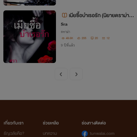
เมียซื้อบำเรอรัก (นิยายดราม่า+
อิโรติก)
Sra
ดราม่า
49.6K
205
20
12
9 ปีที่แล้ว
เกี่ยวกับเรา
ช่วยเหลือ
ช่องทางติดต่อ
ธัญวลัยคือ?
บทความ
tunwalai.com