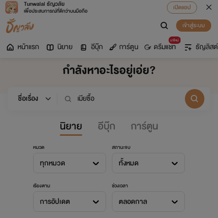
Tunwalai ธัญวลัย
เปิดแอป
เพื่อประสบการณ์ที่ดีกว่าบนมือถือ
เข้าสู่ระบบ
มาใหม่
หน้าแรก
นิยาย
อีบุ๊ก
การ์ตูน
ดรีมแชท
ธัญลิสต์
กำลังหาอะไรอยู่เอ่ย?
นิยาย
อีบุ๊ก
การ์ตูน
หมวด
สถานะจบ
ทุกหมวด
ทั้งหมด
เรียงตาม
ช่วงเวลา
การอัปเดต
ตลอดกาล