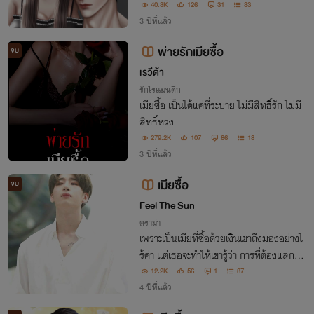
ย
40.3K
126
31
33
3 ปีที่แล้ว
พ่ายรักเมียซื้อ
จบ
เรวีต้า
รักโรแมนติก
เมียซื้อ เป็นได้แค่ที่ระบาย ไม่มีสิทธิ์รัก ไม่มี
สิทธิ์หวง
279.2K
107
86
18
3 ปีที่แล้ว
เมียซื้อ
จบ
Feel The Sun
ดราม่า
เพราะเป็นเมียที่ซื้อด้วยเงินเขาถึงมองอย่างไ
ร้ค่า แต่เธอจะทำให้เขารู้ว่า การที่ต้องแลกมา
ด้วยเงินนี่แหละ ถึงจะเรียกว่าของมีค่า
12.2K
56
1
37
4 ปีที่แล้ว