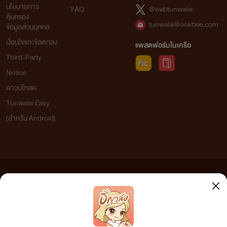
นโยบายการ
FAQ
@webtunwalai
คุ้มครอง
tunwalai@ookbee.com
ข้อมูลส่วนบุคคล
เงื่อนไขและข้อตกลง
แพลตฟอร์มในเครือ
Third-Party
Notice
ดาวน์โหลด
Tunwalai Easy
(สำหรับ Android)
ข้อความที่ท่านได้อ่านจากเว็บไซต์นี้เกิดจากการเขียนโดยสาธารณชนและเผยแพร่โดยอัตโนมัติ ผู้ดูแล
เว็บไซต์แห่งนี้ไม่ได้เห็นด้วยและไม่ขอรับผิดชอบต่อข้อความใดๆ ทั้งสิ้น ดังนั้นผู้อ่านทุกท่านโปรดใช้
วิจารณญาณในการกลั่นกรองด้วยตนเอง และหากท่านพบข้อความใดๆ ที่ขัดต่อกฎหมายและศีลธรรม
กรุณาแจ้งมาที่ tunwalai@ookbee.com เพื่อทีมงานจะได้ดำเนินการในทันที ทั้งนี้ ทางเว็บไซต์ขอสงวน
ลิขสิทธิ์ตามพระราชบัญญัติลิขสิทธิ์ (ฉบับเพิ่มเติม) พ.ศ.2558