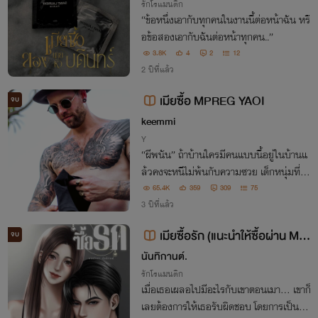
รักโรแมนติก
“ข้อหนึ่งเอากับทุกคนในงานนี้ต่อหน้าฉัน หรื
อข้อสองเอากับฉันต่อหน้าทุกคน..”
3.8K
4
2
12
2 ปีที่แล้ว
เมียซื้อ MPREG YAOI
จบ
keemmi
Y
“ผีพนัน” ถ้าบ้านใครมีคนแบบนี้อยู่ในบ้านแ
ล้วคงจะหนีไม่พ้นกับความซวย เด็กหนุ่มที่ถู
กพ่อขายชำระหนี้ ให้กับนายหน้ามาเฟีย เพื่อ
65.4K
359
309
75
ทดแทนบุญคุณของผู้เป็นพ่อ โดนัทหนุ่มหน้
3 ปีที่แล้ว
าหวานโดนขายเข้าตลาดมืด
เมียซื้อรัก (แนะนำให้ซื้อผ่าน Me
จบ
b)
นันทิกานต์.
รักโรแมนติก
เมื่อเธอเผลอไปมีอะไรกับเขาตอนเมา... เขาก็
เลยต้องการให้เธอรับผิดชอบ โดยการเป็นเมี