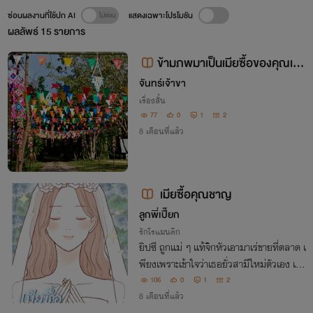
ซ่อนผลงานที่ใช้ปก AI
แสดงเฉพาะโปรโมชัน
ผลลัพธ์
15
รายการ
ข้ามภพมาเป็นเมียซื้อของคุณเจ้า
ขุน
จันทร์​เจ้า​ขา
เรื่องสั้น
77
0
1
2
8 เดือนที่แล้ว
เมียซื้อคุณชาญ
ลูกพี่เปี๊ยก
รักโรแมนติก
ยิปซี ถูกแม่ ๆ แท้จิกหัวเอามาเร่ขายที่ตลาด เ
พียงเพราะเข้าใจว่าเธอยั่วสามีใหม่ตัวเอง เธอ
ถูกประมูลอย่างกับสิ่งของที่ได้ราคาแสนแพง
106
0
1
2
แต่มันกลับดูไร้ค่าในสายตาตัวเอง แต่ ชัยชา
8 เดือนที่แล้ว