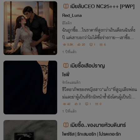
ญ กลับทำให้เธอเห็นคุณค่าของเธอ
เมียลับCEO NC25+++ [PWP]
Red_Luna
อีโรติก
ฉันถูกซื้อ...ในราคาที่สูงกว่าเงินเดือนฉันทั้ง
ปี แต่เขาบอกว่าไม่ได้ซื้อร่างกาย—เขาซื้อทั้งชี
วิต
3.3K
20
1
6
1 ปีที่แล้ว
เมียซื้อเสือปราญ
โซฟี่
รักโรแมนติก
ชีวิตอาภัพของหญิงสาว"แก้ว"ที่สูญเสียพ่อแ
ม่และย่าผู้เป็นที่รักมิหนำซ้ำยังโดนผู้เป็นป้าแ
ทนขายเอาเงินอีก "ป้าเอ็ง ขายเอ็งเป็นเมียให้
42
0
1
0
ข้าแล้ว ซ้ำยังเอาเงินข้าไปอีกด้วย จะให้ข้าปล่
1 ปีที่แล้ว
อยเอ็งไปง่ายๆงั้นรึ?"
เมียซื้อ..ของนายหัวบดินทร์
ไพซ์ซิส | รักเสมอรัก | โปรดเถอะรัก