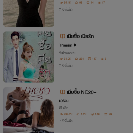
35.4K
93
44
17
7 ปีที่แล้ว
เมียซื้อ เมียรัก
Thesim ♦
รักโรแมนติก
34.0K
254
147
5
7 ปีที่แล้ว
เมียซื้อ NC20+
เอริณ
อีโรติก
494.2K
1.2K
1.0K
28
7 ปีที่แล้ว