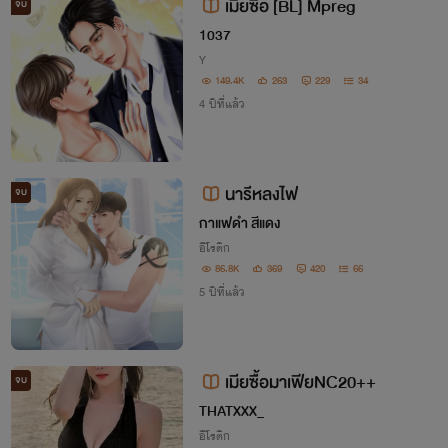
เมียซื้อ [BL] Mpreg
จบ
1037
Y
149.4K
263
229
34
4 ปีที่แล้ว
นารีหลงไฟ
จบ
กาแฟดำ สีแดง
อีโรติก
86.8K
369
420
66
5 ปีที่แล้ว
เมียซื้อมาเฟียNC20++
จบ
THATXXX_
อีโรติก