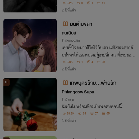
9.2K
0
1
11
2 ปีที่แล้ว
มนต์เมขลา
ลินเนียส์
รักโรแมนติก
เคยตั้งใจจะฝากชีวิตไว้กับเขา​ แต่โชคชะตากลั
บนำพาให้เธอพบเจอผู้ชายอีกคน​ พี่ชายของเ
พื่อนสนิท​ นายทหารหนุ่มขี้เก๊ก​หน้าดุคนนั้น​
2.8K
1
4
23
เมขลาจะเลือกใคร​ ระหว่างเทพบุตรอรชุนรูป
2 ปีที่แล้ว
งาม​ กับรามสูรตัวร้ายแต่รักจริง
เทพบุตรร้าย...พ่ายรัก
จบ
Phiangdow Supa
รักวัยรุ่น
ฉันยังไม่พร้อมที่จะเป็นพ่อคนตอนนี้!
28.2K
34
57
55
3 ปีที่แล้ว