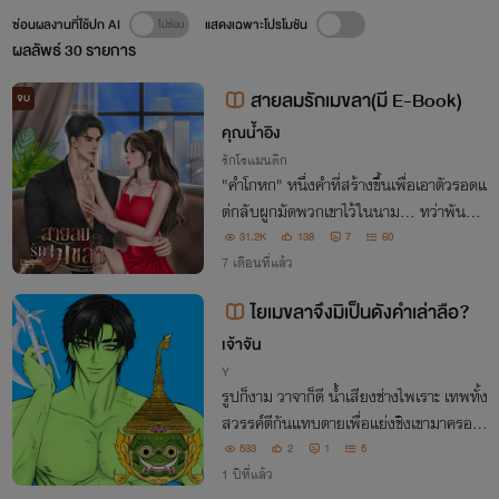
ซ่อนผลงานที่ใช้ปก AI
แสดงเฉพาะโปรโมชัน
ผลลัพธ์
30
รายการ
สายลมรักเมขลา(มี E-Book)
จบ
คุณน้ำอิง
รักโรแมนติก
"คำโกหก" หนึ่งคำที่สร้างขึ้นเพื่อเอาตัวรอดแ
ต่กลับผูกมัดพวกเขาไว้ในนาม...​ ทว่าพันธะ
ที่ตามมากลับลึกซึ้งเกินควบคุม จนพวกเขาข้
31.2K
138
7
60
ามเส้นไปสู่ความสัมพันธ์ทางกายที่ไม่มีวันก
7 เดือนที่แล้ว
ลับมาเป็นพี่น้องได้อีกตลอดกาล!
ไยเมขลาจึงมิเป็นดังคำเล่าลือ?
เจ้าจัน
Y
รูปก็งาม วาจาก็ดี น้ำเสียงช่างไพเราะ เทพทั้ง
สวรรค์ตีกันแทบตายเพื่อแย่งชิงเขามาครอง
ครอง แต่ยักษ์อันธพาลตนหนึ่งดันมาปาดห
533
2
1
5
น้าไปเสียดื้อ ๆ เห็นใจก็แต่เมขลาที่ต้องไปตก
1 ปีที่แล้ว