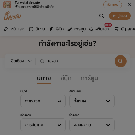
Tunwalai ธัญวลัย
เปิดแอป
เพื่อประสบการณ์ที่ดีกว่าบนมือถือ
เข้าสู่ระบบ
มาใหม่
หน้าแรก
นิยาย
อีบุ๊ก
การ์ตูน
ดรีมแชท
ธัญลิสต์
กำลังหาอะไรอยู่เอ่ย?
นิยาย
อีบุ๊ก
การ์ตูน
หมวด
สถานะจบ
ทุกหมวด
ทั้งหมด
เรียงตาม
ช่วงเวลา
การอัปเดต
ตลอดกาล