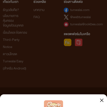
เกี่ยวกับเรา
ช่วยเหลือ
ช่องทางติดต่อ
ธัญวลัยคือ?
บทความ
tunwalai.com
นโยบายการ
FAQ
@webtunwalai
คุ้มครอง
tunwalai@ookbee.com
ข้อมูลส่วนบุคคล
เงื่อนไขและข้อตกลง
แพลตฟอร์มในเครือ
Third-Party
Notice
ดาวน์โหลด
Tunwalai Easy
(สำหรับ Android)
ข้อความที่ท่านได้อ่านจากเว็บไซต์นี้เกิดจากการเขียนโดยสาธารณชนและเผยแพร่โดยอัตโนมัติ ผู้ดูแล
เว็บไซต์แห่งนี้ไม่ได้เห็นด้วยและไม่ขอรับผิดชอบต่อข้อความใดๆ ทั้งสิ้น ดังนั้นผู้อ่านทุกท่านโปรดใช้