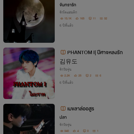
จันทรารัก
รักโรแมนติก
13.1K
165
11
32
6 ปีที่แล้ว
PHANTOM I| ปีศาจหลงรัก
김유도
รักวัยรุ่น
2.2K
25
2
6
6 ปีที่แล้ว
เมขลาล่ออสูร
ปลา
รักวัยรุ่น
340
4
0
1