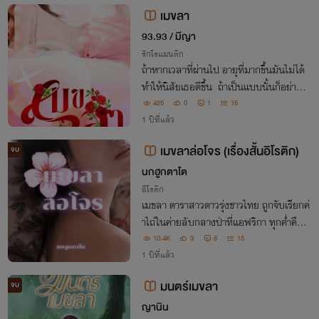
อยู่ในมืออสูรตนนั้น "น่าสงสารกับผีสิ"
เมขลา
93.93 / มีญา
รักโรแมนติก
ถ้าหากเวลาที่ผ่านไป อายุที่มากขึ้นมันไม่ได้
ทำให้นิสัยเธอดีขึ้น ถ้าเป็นแบบนั้นก็อย่ามาโ
ทษฉันแล้วกันนะรินรดา.. ถ้าหากว่าฉันทำ..เ
425
0
1
15
หมือนอย่างที่เธอเคยทำ เพื่อนรัก~
1 ปีที่แล้ว
เมขลาล่อโจร (เรื่องสั้นอิโรติก)
จบ
นกฮูกตาโต
อีโรติก
เมขลา ดาราสาวดาวรุ่งชาวไทย ถูกจับเรียกค่
าไถ่ในค่ายลับกลางป่าที่แอฟริกา ทุกค่ำคืนเธ
อถูกเขา ชายแปลกหน้าผู้ดิบเถื่อน ใช้ร่างกาย
10.4K
3
8
15
อย่างหนักหน่วงเพื่อแลกกับคำว่า "อิสระ" แ
1 ปีที่แล้ว
ต่ยิ่งโดน...หัวใจกลับยิ่งยอมจำนน
มนตร์เมขลา
จบ
ญานิน