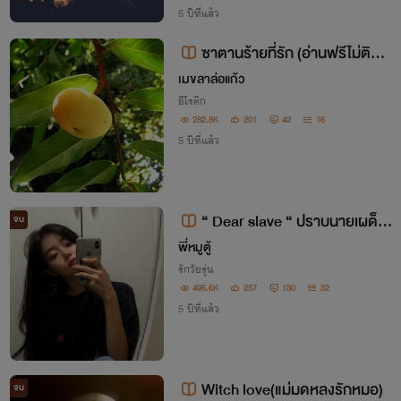
5 ปีที่แล้ว
ซาตานร้ายที่รัก (อ่านฟรีไม่ติดเห
รียญ)
เมขลาล่อแก้ว
อีโรติก
282.8K
201
42
16
5 ปีที่แล้ว
“ Dear slave “ ปราบนายเผด็จ
จบ
การ
พี่หมูตู้
รักวัยรุ่น
496.6K
257
130
32
5 ปีที่แล้ว
Witch love(แม่มดหลงรักหมอ)
จบ