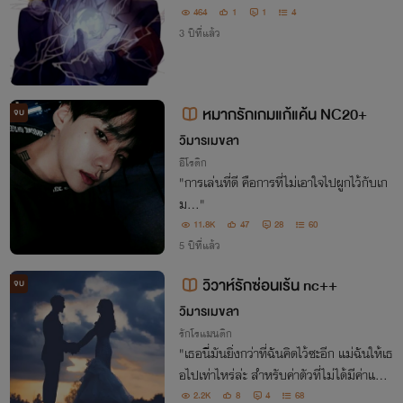
464
1
1
4
3 ปีที่แล้ว
หมากรักเกมแก้แค้น NC20+
จบ
วิมารเมขลา
อีโรติก
"การเล่นที่ดี คือการที่ไม่เอาใจไปผูกไว้กับเก
ม..."
11.8K
47
28
60
5 ปีที่แล้ว
วิวาห์รักซ่อนเร้น nc++
จบ
วิมารเมขลา
รักโรแมนติก
"เธอนี่มันยิ่งกว่าที่ฉันคิดไว้ซะอีก แม่ฉันให้เธ
อไปเท่าไหร่ล่ะ สำหรับค่าตัวที่ไม่ได้มีค่าแบบ
นี้"
2.2K
8
4
68