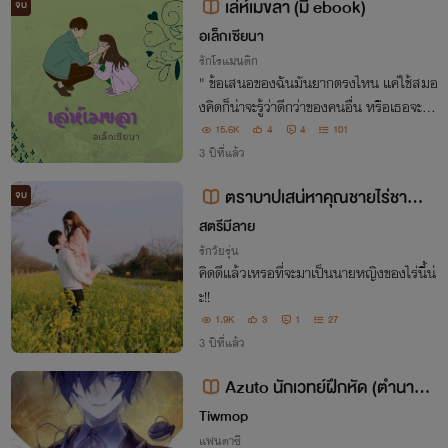
เล่ห์เมขลา (มี ebook)
จบ
อเล็กเซียนา
รักโรแมนติก
" ข้อเสนอของฉันมันยากตรงไหน แค่ใช้สมอ
งคิดก็น่าจะรู้ว่าดีกว่าของคนอื่น หรือเธอจะไม่
เอา" ข้อเสนอที่เมขลาอยากจะเอาหัวโขกกำแ
15.6K
4
4
101
พงให้รู้แล้วรู้รอด
3 ปีที่แล้ว
ตราบาปเสน่หาคุณชายไร่ชา....2
จบ
0+
สตรีมีลาย
รักวัยรุ่น
คิดดีแล้วเหรอที่จะมาเป็นนายหญิงของไร่นี้น่
ะ!!
1.9K
3
1
27
3 ปีที่แล้ว
Azuto นักเวทย์ฝึกหัด (ตำนานเม
ขลาสีขาว)
Tiwmop
แฟนตาซี