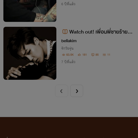
6 ปีที่แล้ว
Watch out! เพื่อนพี่ชายร้ายลว
งรัก(NC18+)
bellakim
รักวัยรุ่น
60.5K
181
85
11
7 ปีที่แล้ว