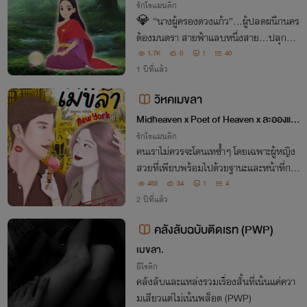
รักโรแมนติก
💎 “นางผู้ครองดวงแก้ว”…ผู้ปลดผนึกนคร
ต้องมนตรา สายฟ้าแลบหนึ่งสาย…ปลุกห
ญิงสาวจากยุคศิวิไลให้ตื่นในเมืองเวหน พร้อ
1.7K
0
1
40
มดวงแก้วในมือ และสายตาทุกคู่ที่จับจ้อง เพ
1 ปีที่แล้ว
ราะเธออาจคือ “ผู้ถูกเลือก” ตามคำทำนายโบ
วิหคเมขลา
ราณ…
Midheaven x Poet of Heaven x ละอองแด
ด
รักโรแมนติก
คนเราไม่ควรจะโดนเทซ้ำๆ โดยเฉพาะผู้หญิง
สวยที่เพียบพร้อมไปด้วยฐานะและหน้าที่การ
งาน ซุปตาร์ชื่อดังอย่างเมขลา ที่ดันนกจนชิน
453
34
1
4
เผลออีกทีอายุก็ปาเข้าไปสามสิบ...
2 ปีที่แล้ว
คลังลับฉบับติดเรท (PWP)
เมขลา.
อีโรติก
คลังลับและแหล่งรวมเรื่องสั้นที่เน้นแค่ควา
มเสียวแต่ไม่เน้นพล็อต (PWP)