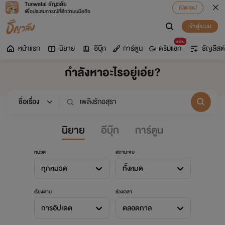
Tunwalai ธัญวลัย
เปิดแอป
เพื่อประสบการณ์ที่ดีกว่าบนมือถือ
เข้าสู่ระบบ
มาใหม่
หน้าแรก
นิยาย
อีบุ๊ก
การ์ตูน
ดรีมแชท
ธัญลิสต์
กำลังหาอะไรอยู่เอ่ย?
นิยาย
อีบุ๊ก
การ์ตูน
หมวด
สถานะจบ
ทุกหมวด
ทั้งหมด
เรียงตาม
ช่วงเวลา
การอัปเดต
ตลอดกาล