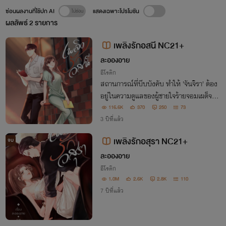
ซ่อนผลงานที่ใช้ปก AI
แสดงเฉพาะโปรโมชัน
ผลลัพธ์
2
รายการ
เพลิงรักอสนี NC21+
ละอองอาย
อีโรติก
สถานการณ์ที่บีบบังคับ ทำให้ 'จันจิรา' ต้อง
อยู่ในความดูแลของผู้ชายใจร้ายจอมเผด็จกา
รอย่าง 'สายฟ้า' แต่แล้วจากที่ควรจะดูแลเรื่อ
116.6K
370
250
73
งความปลอดภัย เขากลับกลายเป็นตัวอันตร
3 ปีที่แล้ว
าย ที่จ้องแต่จะจับนั่นแตะนี่ !
เพลิงรักอสุรา NC21+
จบ
ละอองอาย
อีโรติก
1.0M
2.6K
2.8K
110
7 ปีที่แล้ว