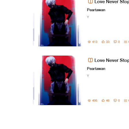
Love Never Stop.
Peartawan
Y
413
33
0
Love Never Stop.
Peartawan
Y
495
46
0