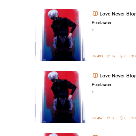
Love Never Stop.
Peartawan
Y
430
32
0
Love Never Stop.
Peartawan
Y
467
50
0