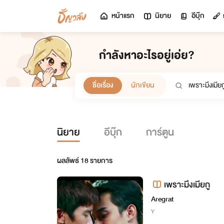
หน้าแรก
นิยาย
อีบุ๊ก
กำลังหาอะไรอยู่เอ่ย?
ชื่อเรื่อง
นักเขียน
นิยาย
อีบุ๊ก
การ์ตูน
ผลลัพธ์
18
รายการ
เพราะมึงเมียกู
Aregrat
Y