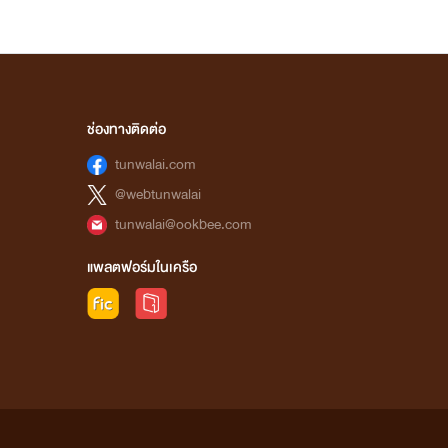
ช่องทางติดต่อ
tunwalai.com
@webtunwalai
tunwalai@ookbee.com
แพลตฟอร์มในเครือ