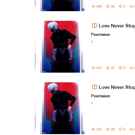
383
30
0
Love Never Stop.
Peartawan
Y
441
37
0
Love Never Stop.
Peartawan
Y
357
29
0