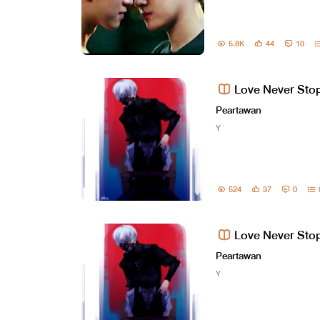
5.8K
44
10
Love Never Stop.
Peartawan
Y
524
37
0
Love Never Stop.
Peartawan
Y