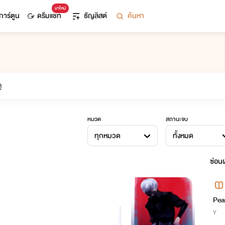
มาใหม่
การ์ตูน
ดรีมแชท
ธัญลิสต์
ค้นหา
หมวด
สถานะจบ
ทุกหมวด
ทั้งหมด
ซ่อนผ
Pea
Y