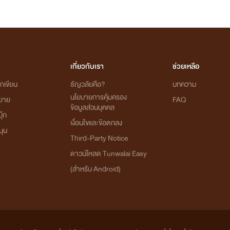
เกี่ยวกับเรา
ช่วยเหลือ
กเขียน
ธัญวลัยคือ?
บทความ
นโยบายการคุ้มครอง
ิยาย
FAQ
ข้อมูลส่วนบุคคล
ุ๊ก
เงื่อนไขและข้อตกลง
นุน
Third-Party Notice
ดาวน์โหลด Tunwalai Easy
(สำหรับ Android)