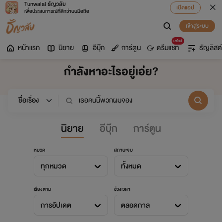
Tunwalai ธัญวลัย
เปิดแอป
เพื่อประสบการณ์ที่ดีกว่าบนมือถือ
เข้าสู่ระบบ
มาใหม่
หน้าแรก
นิยาย
อีบุ๊ก
การ์ตูน
ดรีมแชท
ธัญลิสต์
กำลังหาอะไรอยู่เอ่ย?
นิยาย
อีบุ๊ก
การ์ตูน
หมวด
สถานะจบ
ทุกหมวด
ทั้งหมด
เรียงตาม
ช่วงเวลา
การอัปเดต
ตลอดกาล