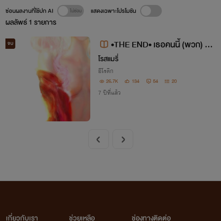
ซ่อนผลงานที่ใช้ปก AI
แสดงเฉพาะโปรโมชัน
ผลลัพธ์
1
รายการ
•THE END• เธอคนนี้ (พวก) ผม
จบ
จอง
โรสแมรี่
อีโรติก
26.7K
134
54
20
7 ปีที่แล้ว
เกี่ยวกับเรา
ช่วยเหลือ
ช่องทางติดต่อ