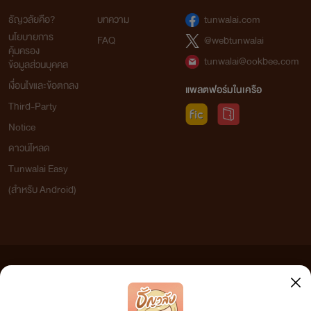
ธัญวลัยคือ?
บทความ
tunwalai.com
นโยบายการ
FAQ
@webtunwalai
คุ้มครอง
tunwalai@ookbee.com
ข้อมูลส่วนบุคคล
เงื่อนไขและข้อตกลง
แพลตฟอร์มในเครือ
Third-Party
Notice
ดาวน์โหลด
Tunwalai Easy
(สำหรับ Android)
ข้อความที่ท่านได้อ่านจากเว็บไซต์นี้เกิดจากการเขียนโดยสาธารณชนและเผยแพร่โดยอัตโนมัติ ผู้ดูแล
เว็บไซต์แห่งนี้ไม่ได้เห็นด้วยและไม่ขอรับผิดชอบต่อข้อความใดๆ ทั้งสิ้น ดังนั้นผู้อ่านทุกท่านโปรดใช้
วิจารณญาณในการกลั่นกรองด้วยตนเอง และหากท่านพบข้อความใดๆ ที่ขัดต่อกฎหมายและศีลธรรม