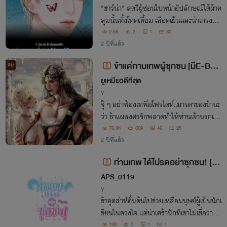
"ชาร์น่า" สตรีผู้ซ่อนใบหน้าอัปลักษณ์ใต้ผ้าค
ลุมนั้นทั้งโหดเหี้ยม เลือดเย็นและน่าเกรงขา
ม ทว่าเธอกลับมีสามีรูปงาม เป็นกระต่ายน้อ
2.5K
2
1
80
ยนุ่มนิ่มเสียได้ มันเพราะอะไรกันนะ
2 ปีที่แล้ว
ข้าแด่กามเทพผู้ซุกซน [มีE-Boo
จบ
k]
ยูเหมียวดีที่สุด
Y
จุ๊ ๆ อย่าฟ้องเทพีอโฟรไดท์..มารดาของข้านะ
ว่า ข้าแผลงศรรักพลาดทำให้ท่านเจ้านรกเฮดี
สตกหลุมรักกามเทพเช่นตัวข้าแล้ว
76.8K
309
46
25
2 ปีที่แล้ว
ท่านเทพ ได้โปรดอย่าซุกซน! [M
preg]
APS_0119
Y
ข้าอุตส่าห์ดั้นด้นไปช่วยเหลือมนุษย์ผู้เป็นนักเ
ขียนในดวงใจ แต่น่าเศร้านักที่เขาไม่เชื่อว่าข้าเ
ป็นถึงบุตรรักของมหาเทพโอลิมปัส! เห็นทีข้
138
0
1
1