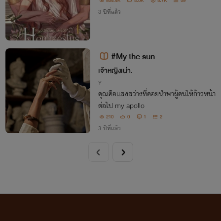
854.4K
4.0K
3.7K
59
3 ปีที่แล้ว
#My the sun
เจ้าหญิงเน่า.
Y
คุณคือแสงสว่างที่คอยนำพาผู้คนให้ก้าวหน้า
ต่อไป my apollo
210
0
1
2
3 ปีที่แล้ว