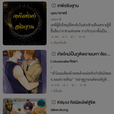
เทพีอธิษฐาน
จบ
บุษบาราตรี
แฟนตาซี
เทพีผู้ยิ่งใหญ่ที่ตกอับในช่วงข้ามคืนเพราะผู้ที่
ขึ้นชื่อว่าราชาแห่งเทพ ราวกับนรกทั้งเป็นที่น
างถูกกักขังในคุกทาร์ทารอสมาเป็นร้อยๆปี จ
266
0
1
20
นมีท่าน... คนๆเดียวที่ยื่นมือเข้าช่วยข้าจากน
9 เดือนที่แล้ว
รกที่ไม่มีที่สิ้นสุดนั้น
เกิดใหม่เป็นภูติพรายมหา'ลัยเท
จบ
พเจ้า (วาย NC เทพกรีก, pwp, มีอีบุ๊
Lotussnake/จิรชา
ค)
Y
"ทำไมผมต้องย้ายหอด้วยล่ะครับกัปตันไซออ
น ผมสบายดีนะ" “อย่าดูถูกมนต์สเน่ห์ภูติพร
ายนักเลยเด็กน้อย ไว้ให้นายควบคุมมันได้ดีก
3.0K
2
1
49
ว่านี้ ค่อยไปเจอเพื่อน ถ้าไม่ระวัง เดี๋ยวได้ท้อ
1 ปีที่แล้ว
งกันพอดี” วายสายฝอค่ะ มีหลายคู่
Killpid คิลผิดเลิฟสู่ขิต
takerukung