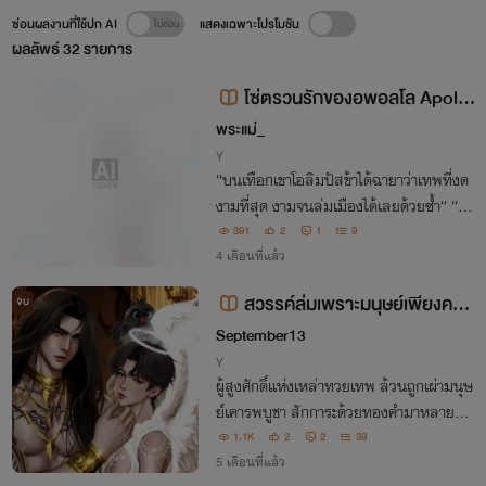
ซ่อนผลงานที่ใช้ปก AI
แสดงเฉพาะโปรโมชัน
ผลลัพธ์
32
รายการ
โซ่ตรวนรักของอพอลโล Apoll
o’s promise
พระแม่_
Y
“บนเทือกเขาโอลิมปัสข้าได้ฉายาว่าเทพที่งด
งามที่สุด งามจนล่มเมืองได้เลยด้วยซ้ำ” “หา
กมนุษย์จะก่อสงครามขึ้นมาเพื่อแย่งชิงตัวขอ
391
2
1
9
งเจ้านั้นคงไม่แปลก และข้าจะเป็นหนึ่งในผู้ที่
4 เดือนที่แล้ว
ยอมก่อสงครามเพื่อชิงตัวของเจ้ามา”
สวรรค์ล่มเพราะมนุษย์เพียงคนเ
จบ
ดียว
September13
Y
ผู้สูงศักดิ์แห่งเหล่าทวยเทพ ล้วนถูกเผ่ามนุษ
ย์เคารพบูชา สักการะด้วยทองคำมาหลายพัน
ปี ...แต่เอ๊ะ! รอบนี้ใครมันดันส่งทองปลอมม
1.1K
2
2
39
า
5 เดือนที่แล้ว