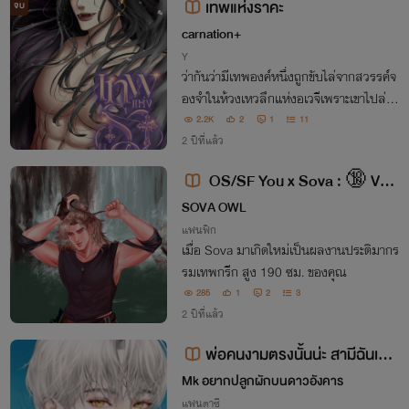
เทพแห่งราคะ
จบ
carnation+
Y
ว่ากันว่ามีเทพองค์หนึ่งถูกขับไล่จากสวรรค์จ
องจำในห้วงเหวลึกแห่งอเวจีเพราะเขาไปล่อ
ล่วงมหาเทพสูงสุดเข้า เขาทำให้เทพผู้บริสุท
2.2K
2
1
11
ธิ์ต้องแปดเปื้อนไปด้วยกิเลส ราคะ กลิ่นตัณ
2 ปีที่แล้ว
หาคาวโลกีย์ตลบอบอวลไปทั่วทั้งสวรรค์...
OS/SF You x Sova : 🔞 Val
orant เมื่อรูปปั้นเทพกรีกของฉันมีชิวิ
SOVA OWL
ต
แฟนฟิก
เมื่อ Sova มาเกิดใหม่เป็นผลงานประติมากร
รมเทพกรีก สูง 190 ซม. ของคุณ
285
1
2
3
2 ปีที่แล้ว
พ่อคนงามตรงนั้นน่ะ สามีฉันเอง
มีปัญหาเหรอ
Mk อยากปลูกผักบนดาวอังคาร
แฟนตาซี