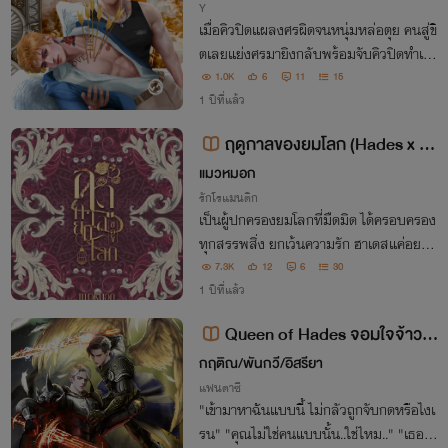
Y
เมื่อคิวปิดแผลงศรผิดจนหนุ่มหล่อตุย คนสู่ขิ
ตเลยแย่งศรมายิงกลับพร้อมจับคิวปิดทำเมี
ย
1.0K
6
11
15
1 ปีที่แล้ว
ฤดูกาลของยมโลก (Hades x P
ersephone) อ่านฟรี
แมวหมอก
รักโรแมนติก
เป็นผู้ปกครองยมโลกที่มืดมิด ได้ครอบครอง
ทุกสรรพสิ่ง ยกเว้นความรัก ฮาเดสแค่อยาก
ได้ความอบอุ่นมาช่วยปลอบโยนหัวใจที่เย็นเ
7.3K
12
6
30
ฉียบเหมือนน้ำแข็งของตน ทว่ามันก็ยากเหลื
1 ปีที่แล้ว
อเกิน
Queen of Hades จอมใจจ้าวน
รก
กฤติณ/พันกวี/อิสรียา
แฟนตาซี
"เข้ามาหาฉันแบบนี้ ไม่กลัวถูกจับกดหรือไงเ
รน" "คุณไม่ใช่คนแบบนั้น..ใช่ไหม.." "เธอก็รู้