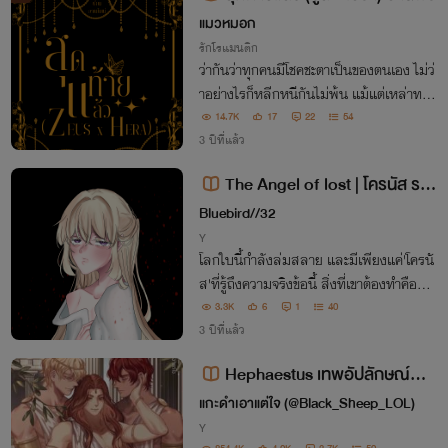
แมวหมอก
รักโรแมนติก
ว่ากันว่าทุกคนมีโชคชะตาเป็นของตนเอง ไม่ว่
าอย่างไรก็หลีกหนีกันไม่พ้น แม้แต่เหล่าทวย
เทพผู้ปกครองทุกสรรพสิ่ง แต่หากทำความ
14.7K
17
22
54
ผิดไว้ ก็ต้องชดใช้มิใช่หรือ
3 ปีที่แล้ว
The Angel of lost | โครนัส ราช
าผู้หายสาปสูญ
Bluebird//32
Y
โลกใบนี้กำลังล่มสลาย และมีเพียงแค่'โครนั
ส'ที่รู้ถึงความจริงข้อนี้ สิ่งที่เขาต้องทำคือการ
ปกป้องโลกใบนี้ไว้ แม้ว่าจะต้องแลกกับสิ่งใด
3.3K
6
1
40
ก็ตาม แต่กว่าจะรู้ตัว เขาก็กลายเป็นพระเจ้าที่
3 ปีที่แล้ว
ถูกทุกๆคนทอดทิ้งเสียแล้ว
Hephaestus เทพอัปลักษณ์...ห
รือ!? ภาค 1-2 [BL] [สนพ.2Upubli
แกะดำเอาแต่ใจ (@Black_Sheep_LOL)
shing] [end]
Y