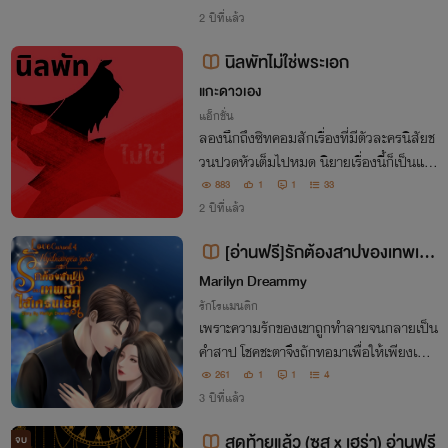
าต้องใบ้หวยประกาศศักดาให้สมกับเป็นเทพ
2 ปีที่แล้ว
แห่งเงินทองและโชคลาภเสียแล้ว!
นิลพัทไม่ใช่พระเอก
แกะดาวเอง
แอ็กชั่น
ลองนึกถึงซิทคอมสักเรื่องที่มีตัวละครนิสัยช
วนปวดหัวเต็มไปหมด นิยายเรื่องนี้ก็เป็นแบ
บนั้น ผมแน่ใจว่าคุณจะรักพวกเขาทุกคน (แต่
883
1
1
33
ยังไงผมก็รักหงอคงที่สุด)
2 ปีที่แล้ว
[อ่านฟรี]รักต้องสาปของเทพเจ้า
ไฮเดรนเยีย
Marilyn Dreammy
รักโรแมนติก
เพราะความรักของเขาถูกทำลายจนกลายเป็น
คำสาป โชคชะตาจึงถักทอมาเพื่อให้เพียงเธอเ
ท่านั้น ที่เป็นผู้แก้คำสาปรักที่เขาสาปไว้ได้
261
1
1
4
3 ปีที่แล้ว
สุดท้ายแล้ว (ซูส x เฮร่า) อ่านฟรี
จบ