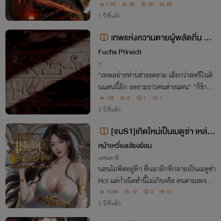
ฉันต้องการอะไร..เข้ามาหาฉันแบบนี้..เธอไว้ใ
7.7K
20
29
28
จฉันได้หรือเปล่า เพราะถ้ามันอยากมาก ๆ ฉั
1 ปีที่แล้ว
นก็อาจควบคุมตัวเองไม่ได้เหมือนกัน
เทพแห่งความตายผู้พลัดถิ่น #อ
นูบิสทานาทอส
Fuchs Pfirsich
Y
"เทพอย่างท่านช่างงดงาม เสียกว่าสตรีในดิ
นแดนนี้อีก งดงามราวคนต่างแดน" "ก็ข้ามา
จากต่างแดนไง เจ้าหมวกสุนัข"
119
0
1
1
2 ปีที่แล้ว
[จบS1]เกิดใหม่เป็นเมดูซ่า เหล่า
ผู้กล้าจะลองตามล่าฉันดูก็ได้นะ
หน้าเหวี่ยงเสียงอ้อน
แฟนตาซี
นอนไถฟีดอยู่ดีๆ ตื่นมาอีกทีกลายเป็นเมดูซ่า
Hot แต่กำเนิดคำนี้ไม่เกินจริง คนตามเพราะ
สวย No ตามมาฆ่าจ้า แต่ใดๆคือผู้ชายโลกนี้
13.5K
10
3
61
คือหล่อมาก ทั้งเก่งทั้งหล่อ มารุมล้อมฉันข
2 ปีที่แล้ว
นาดนี้ เลือกไม่ถูกนะคะ หรือต้องเหมา