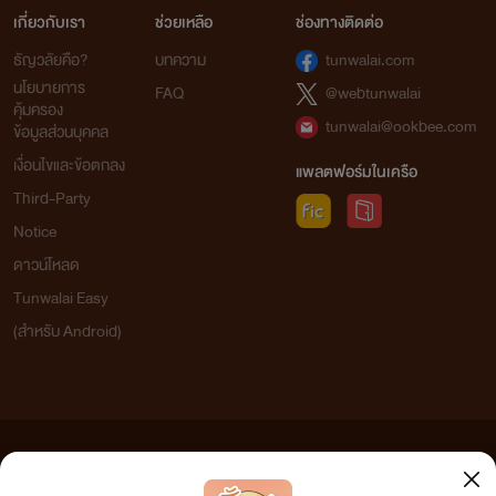
เกี่ยวกับเรา
ช่วยเหลือ
ช่องทางติดต่อ
ธัญวลัยคือ?
บทความ
tunwalai.com
นโยบายการ
FAQ
@webtunwalai
คุ้มครอง
tunwalai@ookbee.com
ข้อมูลส่วนบุคคล
เงื่อนไขและข้อตกลง
แพลตฟอร์มในเครือ
Third-Party
Notice
ดาวน์โหลด
Tunwalai Easy
(สำหรับ Android)
ข้อความที่ท่านได้อ่านจากเว็บไซต์นี้เกิดจากการเขียนโดยสาธารณชนและเผยแพร่โดยอัตโนมัติ ผู้ดูแล
เว็บไซต์แห่งนี้ไม่ได้เห็นด้วยและไม่ขอรับผิดชอบต่อข้อความใดๆ ทั้งสิ้น ดังนั้นผู้อ่านทุกท่านโปรดใช้