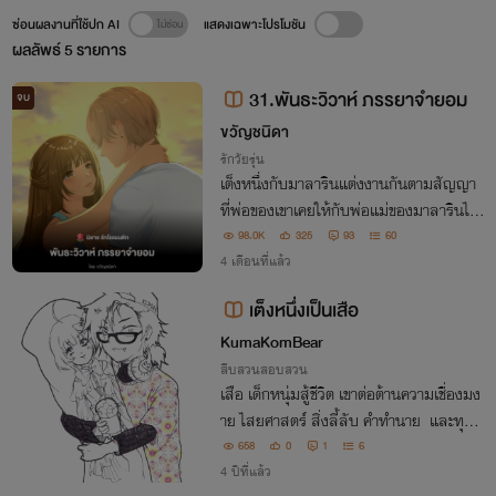
ซ่อนผลงานที่ใช้ปก AI
แสดงเฉพาะโปรโมชัน
ผลลัพธ์
5
รายการ
31.พันธะวิวาห์ ภรรยาจำยอม
จบ
ขวัญชนิดา
รักวัยรุ่น
เต็งหนึ่งกับมาลารินแต่งงานกันตามสัญญา
ที่พ่อของเขาเคยให้กับพ่อแม่ของมาลารินไว้
แต่หลังแต่งงานกันแล้วเต็งหนึ่งก็ทิ้งมาลาริ
98.0K
325
93
60
นไปเรียนต่อต่างประเทศทันที ต้อมามาลาริน
4 เดือนที่แล้ว
จึงได้พบว่ามนชญารักแรกของเขาอยู่ที่นั่น
เต็งหนึ่งเป็นเสือ
KumaKomBear
สืบสวนสอบสวน
เสือ เด็กหนุ่มสู้ชีวิต เขาต่อต้านความเชื่องมง
าย ไสยศาสตร์ สิ่งลี้ลับ คำทำนาย และทุกเรื่
องที่ไม่สามารถหาเหตุผลทางวิทยาศาสตร์ม
658
0
1
6
าอธิบายได้ แต่พระเจ้าเล่นตลก สิ่งที่เขาต่อต้
4 ปีที่แล้ว