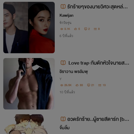
านร่วมมือกันสู้กลับยิบตา
รักร้ายๆของนายวิศวะสุดหล่
อ!!! (NC18+++ นิดๆ) ไม่ติดเหรียญ
Kawijan
จนจบ
รักวัยรุ่น
3.1K
5
2
8
6 ปีที่แล้ว
Love trap กับดักหัวใจนายสตร
อเบอรี่ ( NC17 / จบแล้ว / ไม่ติดเหรี
อิราวาน พรอัมพุ
ยญ+กุญแจ )
Y
26.5K
83
21
13
10 ปีที่แล้ว
อวดรักร้าย..ผู้ชายสีดาร์ก [bo
y'love]
จิ้มลิ้ม