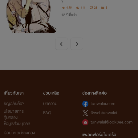
Y
4.7K
111
28
3
12 ปีที่แล้ว
เกี่ยวกับเรา
ช่วยเหลือ
ช่องทางติดต่อ
ธัญวลัยคือ?
บทความ
tunwalai.com
นโยบายการ
FAQ
@webtunwalai
คุ้มครอง
tunwalai@ookbee.com
ข้อมูลส่วนบุคคล
เงื่อนไขและข้อตกลง
แพลตฟอร์มในเครือ