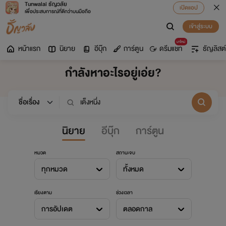
Tunwalai ธัญวลัย
เปิดแอป
เพื่อประสบการณ์ที่ดีกว่าบนมือถือ
เข้าสู่ระบบ
มาใหม่
หน้าแรก
นิยาย
อีบุ๊ก
การ์ตูน
ดรีมแชท
ธัญลิสต์
กำลังหาอะไรอยู่เอ่ย?
นิยาย
อีบุ๊ก
การ์ตูน
หมวด
สถานะจบ
ทุกหมวด
ทั้งหมด
เรียงตาม
ช่วงเวลา
การอัปเดต
ตลอดกาล