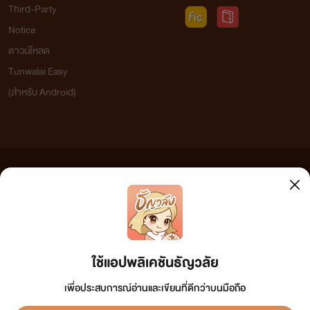
Third-Party
Notice
ดาวน์โหลด
Tunwalai Easy
(สำหรับ Android)
ข้อความที่ท่านได้อ่านจากเว็บไซต์นี้เกิดจากการเขียนโดยสาธารณชนและเผยแพร่โดยอัตโนมัติ ผู้ดูแล
เว็บไซต์แห่งนี้ไม่ได้เห็นด้วยและไม่ขอรับผิดชอบต่อข้อความใดๆ ทั้งสิ้น ดังนั้นผู้อ่านทุกท่านโปรดใช้
วิจารณญาณในการกลั่นกรองด้วยตนเอง และหากท่านพบข้อความใดๆ ที่ขัดต่อกฎหมายและศีลธรรม
กรุณาแจ้งมาที่ tunwalai@ookbee.com เพื่อทีมงานจะได้ดำเนินการในทันที ทั้งนี้ ทางเว็บไซต์ขอสงวน
ลิขสิทธิ์ตามพระราชบัญญัติลิขสิทธิ์ (ฉบับเพิ่มเติม) พ.ศ.2558
ใช้แอปพลิเคชันธัญวลัย
เพื่อประสบการณ์อ่านและเขียนที่ดีกว่าบนมือถือ