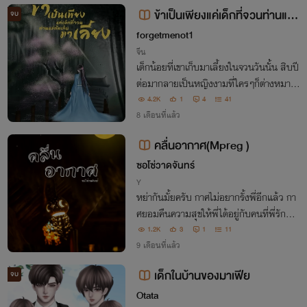
ข้าเป็นเพียงแค่เด็กที่จวนท่านแม่
จบ
ทัพเก็บมาเลี้ยง
forgetmenot1
จีน
เด็กน้อยที่เขาเก็บมาเลี้ยงในจวนวันนั้น สิบปี
ต่อมากลายเป็นหญิงงามที่ใครๆก็ต่างหมาย
ปอง แม่ทัพเช่นเขาที่ไม่เคยเหลียวมองผู้ใด เ
4.2K
1
4
41
หมือนกลับกำลังหวั่นไหวให้เด็กในบ้านเสียแ
8 เดือนที่แล้ว
ล้ว
คลื่นอากาศ(Mpreg )
ซอโซ่วาดจันทร์
Y
หย่ากันมั้ยครับ กาศไม่อยากรั้งพี่อีกแล้ว กา
ศยอมคืนความสุขให้พี่ได้อยู่กับคนที่พี่รักสัก
ที
1.2K
3
1
11
9 เดือนที่แล้ว
เด็กในบ้านของมาเฟีย
จบ
Otata