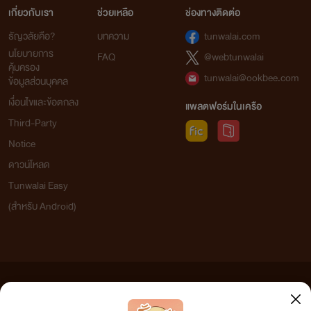
เกี่ยวกับเรา
ช่วยเหลือ
ช่องทางติดต่อ
ธัญวลัยคือ?
บทความ
tunwalai.com
นโยบายการ
FAQ
@webtunwalai
คุ้มครอง
tunwalai@ookbee.com
ข้อมูลส่วนบุคคล
เงื่อนไขและข้อตกลง
แพลตฟอร์มในเครือ
Third-Party
Notice
ดาวน์โหลด
Tunwalai Easy
(สำหรับ Android)
ข้อความที่ท่านได้อ่านจากเว็บไซต์นี้เกิดจากการเขียนโดยสาธารณชนและเผยแพร่โดยอัตโนมัติ ผู้ดูแล
เว็บไซต์แห่งนี้ไม่ได้เห็นด้วยและไม่ขอรับผิดชอบต่อข้อความใดๆ ทั้งสิ้น ดังนั้นผู้อ่านทุกท่านโปรดใช้