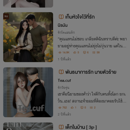
เก็บหัวใจไว้ที่รัก
จบ
นิรนัน
รักโรแมนติก
“คุณแทนไม่ชอบ เกลียดดิฉันทราบดีค่ะ พยา
ยามอยู่ห่างคุณแทนไม่ยุ่งไม่วุ่นวาย แต่ในกา
รทำงานมันต้องพบเจอกันบ้าง แต่ดิฉันไม่คิด
14.9K
3
6
38
ว่าคุณจะเกลียดถึงขนาดนี้...”
1 ปีที่แล้ว
พันธนาการรัก นายตัวร้าย
Tea.cuf
รักวัยรุ่น
เขาคือนิยามของคำว่า ใจดีกับคนทั้งโลก ยกเ
ว้น..เธอ! สถานะจำยอมที่ต้องมาคอยรับใช้ติ
ณภพตั้งแต่เด็ก ต่อหน้าคนอื่นติณภพทั้งยิ้ม
762
1
5
2
หวาน ใจดี แต่ลับหลังใครจะรู้ว่ากับทิชาแล้ว
2 ปีที่แล้ว
เขามันยิ่งกว่าปีศาจ!!!
เด็กในบ้าน [ 3p ]