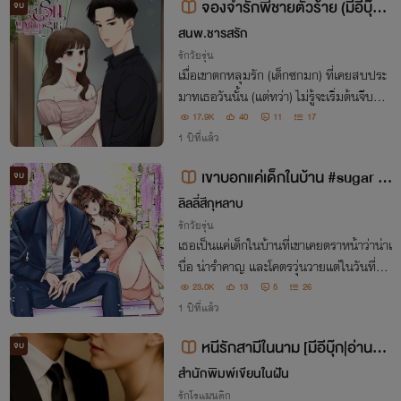
จองจำรักพี่ชายตัวร้าย (มีอีบุ๊ก|
จบ
อ่านฟรี)
สนพ.ชารสรัก
รักวัยรุ่น
เมื่อเขาตกหลุมรัก (เด็กซกมก) ที่เคยสบประ
มาทเธอวันนั้น (แต่ทว่า) ไม่รู้จะเริ่มต้นจีบยังไ
งดี ก็เลยแกล้งเมาแล้วจับเธอปล้ำซะเลย!
17.9K
40
11
17
1 ปีที่แล้ว
เขาบอกแค่เด็กในบ้าน #sugar d
จบ
addy (มีอีบุ๊ก)
ลิลลี่สีกุหลาบ
รักวัยรุ่น
เธอเป็นแค่เด็กในบ้านที่เขาเคยตราหน้าว่าน่าเ
บื่อ น่ารำคาญ และโคตรวุ่นวายแต่ในวันที่กลั
บมาเจอกันอีกครั้งหลังผ่านไปหลายปี เขากลั
23.0K
13
5
26
บมาปรากฏต่อหน้า พร้อมกับพฤติกรรมแป
1 ปีที่แล้ว
ลกๆ
หนีรักสามีในนาม [มีอีบุ๊ก|อ่านฟร
จบ
ี]
สำนักพิมพ์เขียนในฝัน
รักโรแมนติก