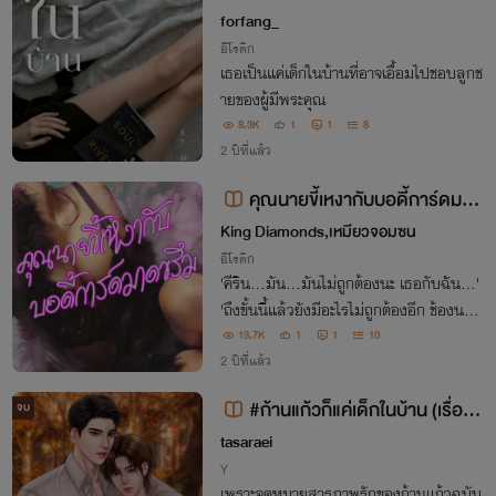
forfang_
อีโรติก
เธอเป็นแค่เด็กในบ้านที่อาจเอื้อมไปชอบลูกช
ายของผู้มีพระคุณ
8.3K
1
1
8
2 ปีที่แล้ว
คุณนายขี้เหงากับบอดี้การ์ดมาด
ขรึม (มี e-book)
King Diamonds,เหมียวจอมซน
อีโรติก
'คีริน...มัน...มันไม่ถูกต้องนะ เธอกับฉัน...'
'ถึงขั้นนี้แล้วยังมีอะไรไม่ถูกต้องอีก ช้องนา
ง...ถ้าคุณจะปฏิเสธผมก็อย่ายั่วผม อย่าทำตั
13.7K
1
1
10
วน่าเอาให้มาก ระวังคุณจะเจ็บตัว'
2 ปีที่แล้ว
#ก้านแก้วก็แค่เด็กในบ้าน (เรื่องสั้
จบ
น)
tasaraei
Y
เพราะจดหมายสารภาพรักของก้านแก้วฉบับ