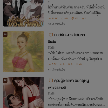
Y
ไอ้นํ้าหายตัวไปครับ นายครับ ที่ไอ้นํ้าทิ้งเอาไ
ว้ ที่ตรวจครรภ์!!(ตอนพิเศษ มีแค่ในอีบุ๊คเท่า
นั้น)
70.6K
354
152
31
10 เดือนที่แล้ว
ทาสรัก..ทาสเสน่หา
จบ
นิรนัน
อีโรติก
“ทำไมไม่ชอบเหรอฉันว่าเธอชอบมากกว่าน
ะ..ครั้งแรกที่เจอฉันเธอก็ยั่วน่าดู..ใส่ชุดผ้าแถ
บนมต้มล้นทะลัก คราวนี้ก็กล้าขึ้นมาถึงบนห้
3.6K
0
0
49
อง”
11 เดือนที่แล้ว
คุณผู้ชายขา อย่าดุหนู
จบ
เจ้าช่อลีลาวดี
อีโรติก
“อ้อน คุณผู้ชายเรียกหาแน่ะ” เด็กสาวถึงกับ
ขนอ่อนทั้งกายตั้งชัน ซ่านเสียววาบในช่องท้