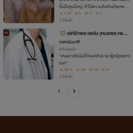
นั้นถึงคุณใหญ่ ทำให้ความสัมพันธ์ของพวกเ
ขาเปลี่ยนไปมากขนาดนี้เลยหรอ แต่จะโทษใ
11.4K
8
13
9
ครไม่ได้ ต้องโทษก้านแก้วเองที่ไม่รู้จักเจียมตั
2 ปีที่แล้ว
ว เขาก็เป็นแค่เด็กในบ้าน
เล่ห์รักพระเพลิง (หมอพระเพลิง
จบ
x เอิงเอย)
เวลานับนาที
รักโรแมนติก
“คนอย่างฉันไม่มีวันลดตัวมาเอาผู้หญิงอย่าง
เธอ!”
198.1K
126
103
73
2 ปีที่แล้ว