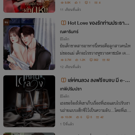
องน้อยขึ้นมา แค่ได้ยินชื่อ ‘คุณผู้ชาย’ วันนี้เธ
9.8K
1
1
4
อจะโดน ... ดุ อีกหรือ ?
11 เดือนที่แล้ว
Hot Love ของรักท่านประธาน
จบ
(Set ทายาทมาเฟีย)
ณดารินทร์
อีโรติก
ยัยเด็กขาดสารอาหารนี่หรอคือลูกสาวคนให
ม่ของแม่ เด็กอะไรขวางหูขวางตาชะมัด เจอห
น้าทีไรก็เอาแต่ก้มหน้าหลบตา..แต่ทำไมยัยเด็
2.7M
1.2K
362
82
กนี่ถึงสวยวันสวยคืน..ถ้าเขาแอบกินเด็กของ
12 เดือนที่แล้ว
แม่ จะผิดไหม
เล่ห์คนลวง ลงฟรีจนจบ มี e-bo
ok
เทพีปรัมปรา
อีโรติก
เธอขอร้องให้เขาเก็บเรื่องที่เธอแอบไปรับงา
นถ่ายแบบเซ็กซี่ไว้เป็นความลับ...โดยที่เธอไ
ม่รู้เลยว่าเขาเองก็มีความลับ เป็นรูป 'เซ็กซี่'
10.0K
6
5
42
ของเธอที่มีอยู่เต็มกล้อง
1 ปีที่แล้ว