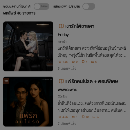
ซ่อนผลงานที่ใช้ปก AI
แสดงเฉพาะโปรโมชัน
ผลลัพธ์
40
รายการ
เงารักใต้ชายคา
Friday
ดราม่า
เงารักใต้ชายคา ความรักที่ซ่อนอยู่ในบ้านหลั
งใหญ่ "พรุ่งนี้เช้า ไปขัดพื้นห้องสมุดให้สะอา
ด... อย่าให้ฉันเห็นแม้แต่รอยนิ้วมือของเธอ
1.3K
0
7
6
ที่นั่น ไม่อย่างนั้นฉันจะสั่งให้คนอื่นมาทำแท
5 เดือนที่แล้ว
น "
แพ้รักคนโปรด + ตอนพิเศษ
จบ
พรพระพาย
อีโรติก
ค่ำคืนที่ร้อนแรง..จบด้วยการที่เธอเป็นของเข
า เขาให้เธอทุกอย่างยกเว้นสถานะ คนในควา
มลับอย่างเธอ กำลังอุ้มท้องลูกของเขา เขาจ
4.3K
1
10
27
ะไม่มีวันได้รู้เรื่องนี้ ไม่มีวัน!!
7 เดือนที่แล้ว