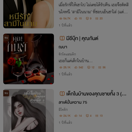
เมื่อรักที่ให้เขาไป ไม่เคยได้รับคืน เธอจึงตัดสิ
นใจหนี ‘สามีในนาม’ ที่ชอบเย็นชาใส่ (แต่ทว่
า) เขากลับดันมาตามง้อเธอเช้าเย็นเลยซะงั้
54.7K
15
9
20
น!!
1 ปีที่แล้ว
มีอีบุ๊ก | คุณกันต์
จบ
ฌบา
รักโรแมนติก
เธอก็แค่เด็กในบ้าน...
28.1K
342
12
36
1 ปีที่แล้ว
เด็กในบ้านของคุณชายทั้ง 3 (อ่า
จบ
นฟรีจนจบ) SM/4P
ลาเต้ปั่นหวาน 75
อีโรติก
24.1K
14
4
13
1 ปีที่แล้ว