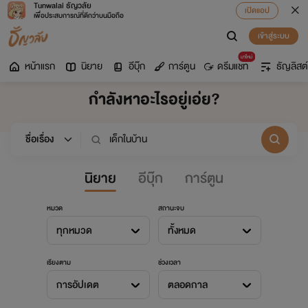
Tunwalai ธัญวลัย
เปิดแอป
เพื่อประสบการณ์ที่ดีกว่าบนมือถือ
เข้าสู่ระบบ
มาใหม่
หน้าแรก
นิยาย
อีบุ๊ก
การ์ตูน
ดรีมแชท
ธัญลิสต์
กำลังหาอะไรอยู่เอ่ย?
นิยาย
อีบุ๊ก
การ์ตูน
หมวด
สถานะจบ
ทุกหมวด
ทั้งหมด
เรียงตาม
ช่วงเวลา
การอัปเดต
ตลอดกาล