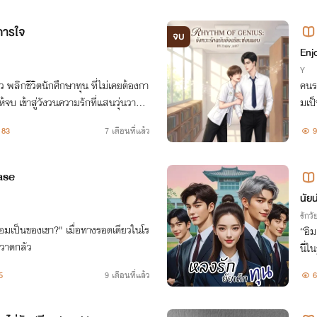
การใจ
จบ
อน
Enj
Y
พลิกชีวิตนักศึกษาทุน ที่ไม่เคยต้องกา
คนร
จบ เข้าสู่วังวนความรักที่แสนวุ่นวาย เ
มเป็
อที่สาม
บจะ
83
7 เดือนที่แล้ว
9
ase
นัยน
녀
รักวัย
ะยอมเป็นของเขา?" เมื่อทางรอดเดียวในโร
“อิม
หวาดกลัว
นี่ใ
ต่ทำ
5
9 เดือนที่แล้ว
6
? "