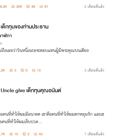
ามเดือน เตรียมโอนเงินสดมาเข้าบัญชีกูคนละสองล้าน“
8.3K
269
48
81
2 เดือนที่แล้ว
เด็กทุนของท่านประธาน
นาฬิกา
ิก
ม่ถึงเลยว่าวันหนึ่งเธอจะตอบแทนผู้มีพระคุณบนเตียง
.2K
3
0
13
3 เดือนที่แล้ว
Uncle give เด็กทุนคุณอนันต์
คือคนที่ทำให้ผมมีอนาคต เขาคือคนที่ทำให้ผมตกหลุมรัก และเข
ือคนที่ทำให้ผมเจ็บปวด...
.7K
15
2
43
7 เดือนที่แล้ว