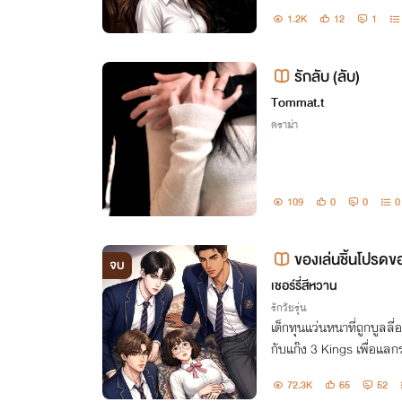
1.2K
12
1
รักลับ (ลับ)
Tommat.t
ดราม่า
109
0
0
0
ของเล่นชิ้นโปรดข
จบ
เชอร์รี่สีหวาน
รักวัยรุ่น
เด็กทุนแว่นหนาที่ถูกบูลลี่
กับแก๊ง 3 Kings เพื่อแล
ต่เธอไม่รู้ว่านั่นจะเปลี่ย
72.3K
65
52
ขาต้องยอมสยบ