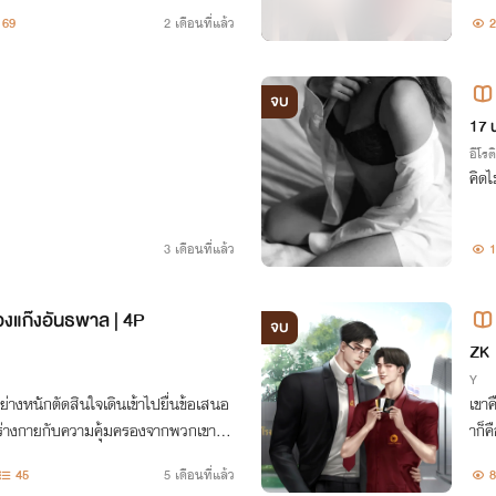
ในส
69
2 เดือนที่แล้ว
2
จบ
17 
อีโรต
คิดไ
3 เดือนที่แล้ว
1
องแก๊งอันธพาล | 4P
จบ
ZK
Y
อย่างหนักตัดสินใจเดินเข้าไปยื่นข้อเสนอ
เขา
กร่างกายกับความคุ้มครองจากพวกเขา แ
าก็ค
นเธอจากของเล่น ให้กลายเป็นราชินีที่พวกเ
45
5 เดือนที่แล้ว
8