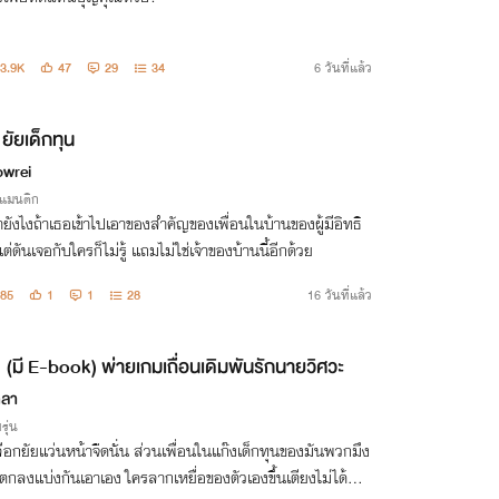
3.9K
47
29
34
6 วันที่แล้ว
ยัยเด็กทุน
wrei
รแมนติก
ยังไงถ้าเธอเข้าไปเอาของสำคัญของเพื่อนในบ้านของผู้มีอิทธิ
่ดันเจอกับใครก็ไม่รู้ แถมไม่ใช่เจ้าของบ้านนี้อีกด้วย
85
1
1
28
16 วันที่แล้ว
(มี E-book) พ่ายเกมเถื่อนเดิมพันรักนายวิศวะ
ตลา
รุ่น
ลือกยัยแว่นหน้าจืดนั่น ส่วนเพื่อนในแก๊งเด็กทุนของมันพวกมึง
ตกลงแบ่งกันเอาเอง ใครลากเหยื่อของตัวเองขึ้นเตียงไม่ได้ภาย