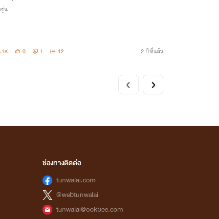
รุ่น
.1K
0
1
12
2 ปีที่แล้ว
ช่องทางติดต่อ
tunwalai.com
@webtunwalai
tunwalai@ookbee.com