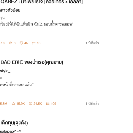
QAREZ : มาเฟียไร้ใจ [ควอเทอร์ x เอลลา]
อกสาวตัวน้อย
รุ่น
าร้องไห้ให้ฉันเห็นอีก ฉันไม่ชอบน้ำตาของเธอ"
.1K
8
45
16
1 ปีที่แล้ว
BAD ERIC ของบำเรอ(คุณชาย)
style_
ิก
ดหน้าที่ของเธอแล้ว”
15.8M
15.9K
24.5K
109
1 ปีที่แล้ว
เด็กทุน(จุงดัง)
salapao^~^