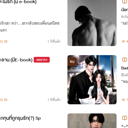
าจะไม่รัก (มี e-book)
เงื
รักวัย
ธอรักเขา ทว่า…เขากลับชอบเพื่อนสนิทข
"อย่
้งแรก
22
1 ปีที่แล้ว
4
ระธาน (มีE-book)
ลดราคา
จบ
Bad
อีโรต
“หม
25
1 ปีที่แล้ว
กทุนที่ถูกรุมรัก(?) 5p
^~^