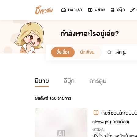
หน้าแรก
นิยาย
อีบุ๊ก
กำลังหาอะไรอยู่เอ่ย?
ชื่อเรื่อง
นักเขียน
นิยาย
อีบุ๊ก
การ์ตูน
ผลลัพธ์
150
รายการ
gieowgoi (เกี่ยวก้อย)
รักวัยรุ่น
เมื่อต้องเข้ามาอยู่ในบ้านของ