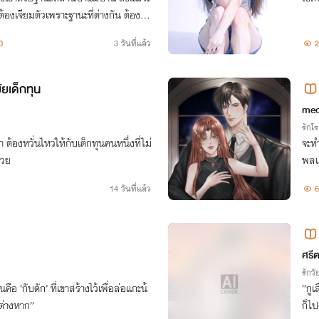
ต้องเจียมตัวเพราะฐานะที่ต่างกัน ต้องเก็
าจเอื้อมถึงเขาได้เลย
0
3 วันที่แล้ว
2
ัยเด็กทุน
meo
รักโ
า ต้องหวั่นไหวให้กับเด็กทุนคนหนึ่งที่ไม่
จะทำ
รวย
พลแต
14 วันที่แล้ว
6
ศรี
รักวัย
คือ ‘กับดัก’ ที่เขาสร้างไว้เพื่อล่อแกะน้
”กูเ
บต่างหาก”
ก็ไป