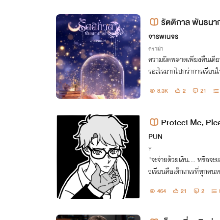
รัตติกาล พันธนา
จารพเนจร
ดราม่า
ความผิดพลาดเพียงคืนเดียว 
รอะไรมากไปกว่าการเรียนให้
มื่อเธอถูกตราหน้าว่าเป็นมื
8.3K
2
21
Protect Me, Ple
PUN
Y
"จะจ่ายด้วยเงิน... หรือจ
งเรียนคือเด็กเกเรที่ทุกคน
464
21
2