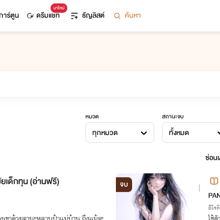
มาใหม่
การ์ตูน
ดรีมแชท
ธัญลิสต์
ค้นหา
หมวด
สถานะจบ
ทุกหมวด
ทั้งหมด
ซ่อนผ
เกียร์ซ่อนรักฉบับยัยเด็กทุน (อ่านฟรี)
จบ
PA
อีโรต
เขาด้วยฐานะหลานป้าแม่บ้าน ถึงแม้จะ
ใช้