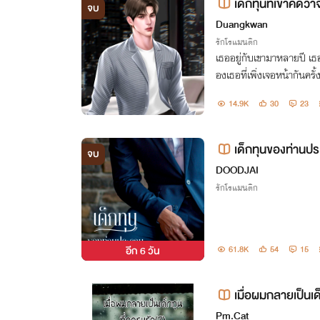
เด็กทุนที่เขาคิดว่
จบ
Duangkwan
รักโรแมนติก
เธออยู่กับเขามาหลายปี เ
องเธอที่เพิ่งเจอหน้ากันครั
14.9K
30
23
เด็กทุนของท่านป
จบ
DOODJAI
รักโรแมนติก
อีก
6 วัน
61.8K
54
15
เมื่อผมกลายเป็นเด็
Pm.Cat