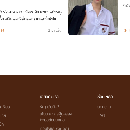
รักวัย
ียวในมหาวิทยาลัยชื่อดัง เขาถูกแก๊งหนุ่
้งแต่วันแรกที่เข้าเรียน แต่แกล้งไปแกล้
15
2 ปีที่แล้ว
1
เกี่ยวกับเรา
ช่วยเหลือ
กเขียน
ธัญวลัยคือ?
บทความ
นโยบายการคุ้มครอง
ิยาย
FAQ
ข้อมูลส่วนบุคคล
ุ๊ก
เงื่อนไขและข้อตกลง