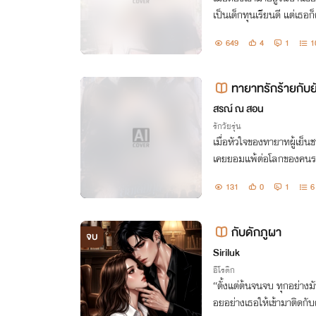
เป็นเด็กทุนเรียนดี แต่เธอก็
บซ่อนความรู้สึกที่มี...ไม่อ
649
4
1
1
ทายาทรักร้ายกับย
สรณ์ ณ สอน
รักวัยรุ่น
เมื่อหัวใจของทายาทผู้เย็นช
เคยยอมแพ้ต่อโลกของคน
131
0
1
6
กับดักภูผา
จบ
Siriluk
อีโรติก
“ตั้งแต่ต้นจนจบ ทุกอย่างมัน
อยอย่างเธอให้เข้ามาติดกั