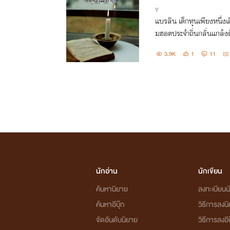
Y
แบรลิน เด็กทุนเพียงหนึ่งเด
มฮอตประจำถิ่นกลั่นแกล้งตั
งมา...เริ่มแปลกๆ แล้วสิ
3.9K
1
11
นักอ่าน
นักเขียน
ค้นหานิยาย
ลงทะเบียนนั
ค้นหาอีบุ๊ก
วิธีการลงน
จัดอันดับนิยาย
วิธีการลงอีบ