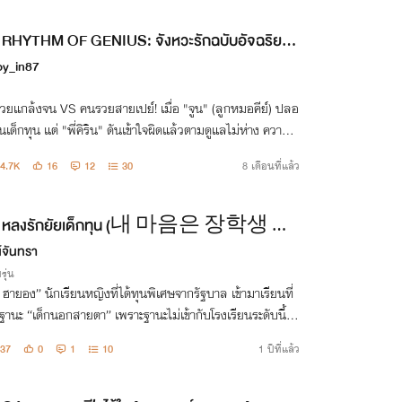
RHYTHM OF GENIUS: จังหวะรักฉบับอัจฉริยะซ่
แอบ
oy_in87
วยแกล้งจน VS คนรวยสายเปย์! เมื่อ "จูน" (ลูกหมอคีย์) ปลอ
นเด็กทุน แต่ "พี่คิริน" ดันเข้าใจผิดแล้วตามดูแลไม่ห่าง ความลั
แตกหรือใจจะแตกก่อนกัน? #จังหวะรักฉบับอัจฉริยะ
4.7K
16
12
30
8 เดือนที่แล้ว
หลงรักยัยเด็กทุน (내 마음은 장학생 그
์จันทรา
에게)
รุ่น
 ฮายอง” นักเรียนหญิงที่ได้ทุนพิเศษจากรัฐบาล เข้ามาเรียนที่
นฐานะ “เด็กนอกสายตา” เพราะฐานะไม่เข้ากับโรงเรียนระดับนี้ แ
ไมถึงเป็นที่สนใจของหนุ่มๆ กลุ่ม ACE หนุ่มท็อปของโรงเรียน
37
0
1
10
1 ปีที่แล้ว