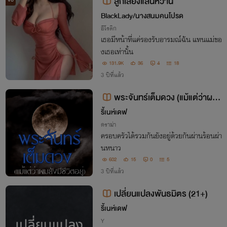
ลูกเลี้ยงแสนหวาน
จบ
BlackLady/นางสนมคนโปรด
อีโรติก
เธอมีหน้าที่แค่รองรับอารมณ์ฉัน แทนแม่ขอ
งเธอเท่านั้น
131.9K
36
4
18
3 ปีที่แล้ว
พระจันทร์เต็มดวง (แม้แต่ว่าผม
ยังมีชีวิตอยู่)
รี้เนห์เดฟ
ดราม่า
ครอบครัวได้รวมกันยังอยู่ด้วยกันผ่านร้อนผ่า
นหนาว
602
15
0
5
3 ปีที่แล้ว
เปลี่ยนแปลงพันธมิตร (21+)
รี้เนห์เดฟ
Y