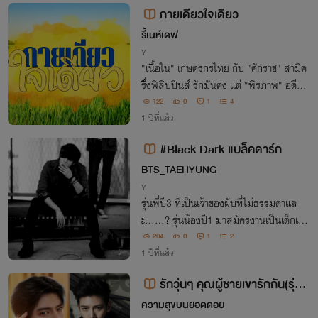
กายเดียวใจเดียว
รี้เนห์เดฟ
Y
"เนื้อใน" เกษตรกรไทย กับ "ศักราช" สามีค
รึ่งฟิลิปปินส์ รักมั่นคง แต่ "พิรภาพ" อดีตค
นรักศักราชกลับมา สองหนุ่มหวั่นไหว "รถถั
122
0
1
4
ง" แฟนเก่าเนื้อในก็กลับมาอีก รักสี่เส้าอลว
1 ปีที่แล้ว
น สุดท้ายใครจะสมหวัง?
#Black Dark แบล็คดาร์ก
BTS_TAEHYUNG
Y
รุ่นพี่ปี3 ที่เป็นเจ้าของผับที่ไม่ธรรมดาแล
ะ......? รุ่นน้องปี1 มาสมัครงานเป็นเด็กเสิร์
ฟ #เรื่องราวจะเป็นยังไงติดตามได้ที่....
204
0
1
2
1 ปีที่แล้ว
รักวุ่นๆ คุณผู้ชายเขารักกัน(รุ่นพี่
เดฟVSพี่เอ็กซ์)
ความสุขบนยอดดอย