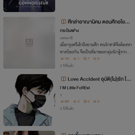
ศึกล่าอาณานิคม ตอนศึกอโยธย
า
กระโรงฟาง
แฟนตาซี
เมื่อกรุงศรีเข้าถึงยามศึก คนรักชาติจึงต้องหา
ทางป้องกัน จึงเป็นที่มาของกลุ่มนักสู้จากห
ลายๆแห่งมารวมตัวกัน เพื่อดำรงไว้ซึ่งชาติไ
701
1
7
9
ทยให้คงอยู่ต่อไปตราบนานเท่านาน
3 ปีที่แล้ว
Love Accident อุบัติ(ไม่)รัก ได้ไ
ง
I'M Little FoREst
Y
907
0
0
9
3 ปีที่แล้ว