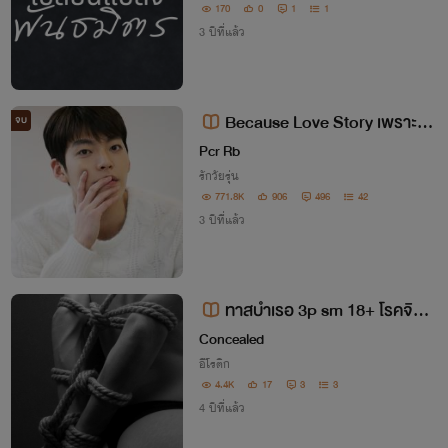
170
0
1
1
3 ปีที่แล้ว
Because Love Story เพราะว่า
จบ
รัก (รามสูร+ไข่เจียว)
Pcr Rb
รักวัยรุ่น
771.8K
906
496
42
3 ปีที่แล้ว
ทาสบำเรอ 3p sm 18+ โรคจิต ซ
าดิสม์
Concealed
อีโรติก
4.4K
17
3
3
4 ปีที่แล้ว