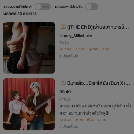
ซ่อนผลงานที่ใช้ปก AI
แสดงเฉพาะโปรโมชัน
ผลลัพธ์
50
รายการ
((THE END))ร่านสวาทมารร้าย
จบ
(I'm Bitch)NC18+
Honey_Milkshake
อีโรติก
2.1M
1.6K
396
28
1 เดือนที่แล้ว
มีนาแล้ว...มีเราได้ยัง (มีนา X เด
ฟ) - มีอีบุ๊คโปร + 3 ตอนพิเศษ
มิรินKL
รักวัยรุ่น
ใครบอกว่ายัยแว่นจืดชืด? ลองมาดูมือกีตาร์วิ
ศวะฯ อย่างเขากำลังคลั่งรักดูสิ!
22.4K
50
48
35
7 เดือนที่แล้ว