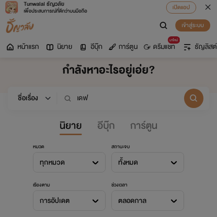
Tunwalai ธัญวลัย
เปิดแอป
เพื่อประสบการณ์ที่ดีกว่าบนมือถือ
เข้าสู่ระบบ
มาใหม่
หน้าแรก
นิยาย
อีบุ๊ก
การ์ตูน
ดรีมแชท
ธัญลิสต์
กำลังหาอะไรอยู่เอ่ย?
นิยาย
อีบุ๊ก
การ์ตูน
หมวด
สถานะจบ
ทุกหมวด
ทั้งหมด
เรียงตาม
ช่วงเวลา
การอัปเดต
ตลอดกาล