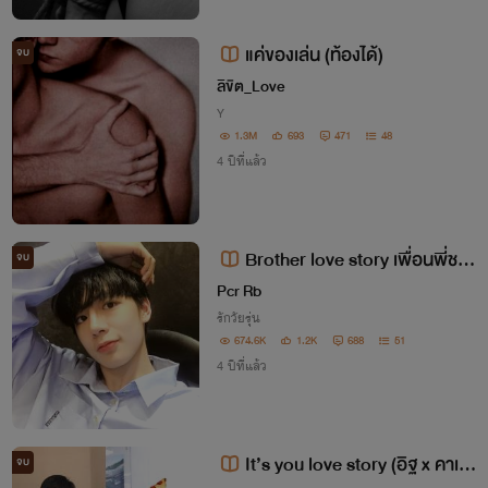
แค่ของเล่น (ท้องได้)
จบ
ลิขิต_Love
Y
1.3M
693
471
48
4 ปีที่แล้ว
Brother love story เพื่อนพี่ชาย
จบ
สุดที่รัก (นารา+เดฟ)
Pcr Rb
รักวัยรุ่น
674.6K
1.2K
688
51
4 ปีที่แล้ว
It’s you love story (อิฐ x คาเร
จบ