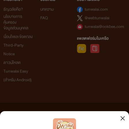
ธัญวลัยคือ?
บทความ
tunwalai.com
นโยบายการ
FAQ
@webtunwalai
คุ้มครอง
tunwalai@ookbee.com
ข้อมูลส่วนบุคคล
เงื่อนไขและข้อตกลง
แพลตฟอร์มในเครือ
Third-Party
Notice
ดาวน์โหลด
Tunwalai Easy
(สำหรับ Android)
ข้อความที่ท่านได้อ่านจากเว็บไซต์นี้เกิดจากการเขียนโดยสาธารณชนและเผยแพร่โดยอัตโนมัติ ผู้ดูแล
เว็บไซต์แห่งนี้ไม่ได้เห็นด้วยและไม่ขอรับผิดชอบต่อข้อความใดๆ ทั้งสิ้น ดังนั้นผู้อ่านทุกท่านโปรดใช้
วิจารณญาณในการกลั่นกรองด้วยตนเอง และหากท่านพบข้อความใดๆ ที่ขัดต่อกฎหมายและศีลธรรม