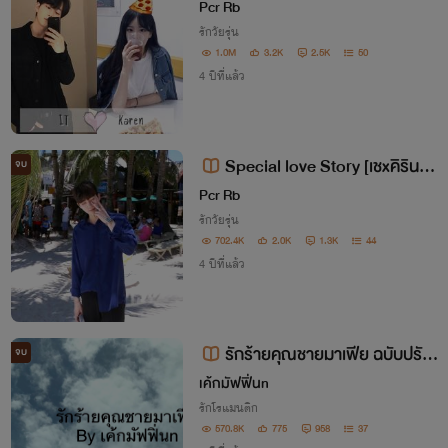
น)
Pcr Rb
รักวัยรุ่น
1.0M
3.2K
2.5K
50
4 ปีที่แล้ว
Special love Story [เชxคิริน] รุ่
จบ
นลูก set LUI
Pcr Rb
รักวัยรุ่น
702.4K
2.0K
1.3K
44
4 ปีที่แล้ว
รักร้ายคุณชายมาเฟีย ฉบับปรับ
จบ
ปรุง
เค้กมัฟฟิ่นn
รักโรแมนติก
570.8K
775
958
37