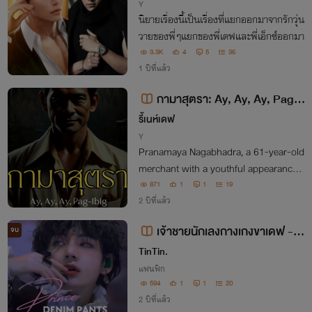
Y
นิยายเรื่องนี้เป็นเรื่องที่แยกออกมาจากรักวุ่น
วายของพี่ๆแยกของพี่เดฟและพี่เอ็กซ์ออกมา
3.3K
4
5
36
1 ปีที่แล้ว
กามาสุตรา: Ay, Ay, Ay, Pag-I
big
รี้เนห์เดฟ
Y
Pranamaya Nagabhadra, a 61-year-old
merchant with a youthful appearance a
nd muscular physique, is in a relations
871
1
1
19
hip with his four houseboys. Unbekno
2 ปีที่แล้ว
wnst to him, all four of them are marrie
เจ้าชายนักเลงกางเกงขาเดฟ - k
จบ
d.
ookv
TinTin.
แฟนฟิก
594
1
1
20
2 ปีที่แล้ว