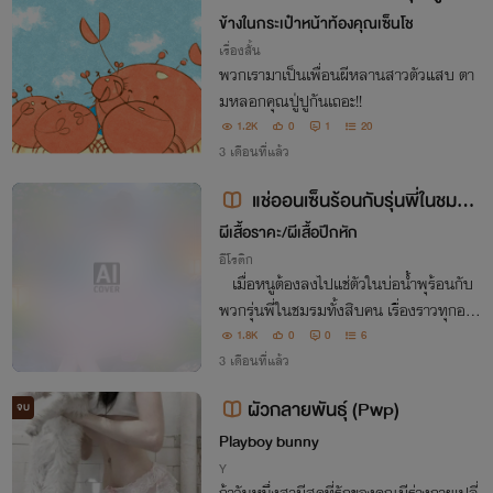
ข้างในกระเป๋าหน้าท้องคุณเซ็นโช
เรื่องสั้น
พวกเรามาเป็นเพื่อนผีหลานสาวตัวแสบ ตา
มหลอกคุณปู่ปูกันเถอะ!!
1.2K
0
1
20
3 เดือนที่แล้ว
แช่ออนเซ็นร้อนกับรุ่นพี่ในชมรม
ทั้งสิบ
ผีเสื้อราคะ/ผีเสื้อปีกหัก
อีโรติก
เมื่อหนูต้องลงไปแช่ตัวในบ่อน้ำพุร้อนกับ
พวกรุ่นพี่ในชมรมทั้งสิบคน เรื่องราวทุกอย่า
งมันจึงได้เริ่มต้นขึ้น
1.8K
0
0
6
3 เดือนที่แล้ว
ผัวกลายพันธุ์ (Pwp)
จบ
Playboy bunny
Y