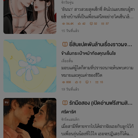
รักวัยรุ่น
'อันนา' สาวสวยสุดเซ็กซี่ ดันไปแอบชอบผู้ชา
ยข้างบ้านที่เป็นเพื่อนสนิทอย่าง'ไคเซ็น'เข้าอ
ย่างจัง แต่ไม่ว่าเธอจะพยายามยั่วหรืออ่อยเข
34.4K
42
32
37
าแค่ไหน เจ้าตัวก็ดูจะไม่สะทกสะท้านกับสิ่งที่เ
15 วันที่แล้ว
ธอทำ เธอเลยทุ่มสุดตัวเพื่อ..
ยี่สิบแปดพันล้านเรื่องราวผจญ
ภัยวายป่วงเพราะคุณเซ็น
ข้างในกระเป๋าหน้าท้องคุณเซ็นโช
เรื่องสั้น
มอบแด่ผู้ใดก็ตามที่ปรารถนาจะค้นพบความ
หมายและคุณค่าของชีวิต
838
0
1
15
19 วันที่แล้ว
รักมือสอง (เปิดอ่านฟรีสามสิบเป
จบ
อร์เซ็นต์ มีอีบุ๊ก )
ศรีดารัศ
รักโรแมนติก
เมื่อสามีที่ตายจากไปได้ฝากฝังเธอกับลูกไว้กั
บเพื่อนรุ่นน้องที่ไว้ใจ เธอจะปฏิเสธก็ได้แต่ท