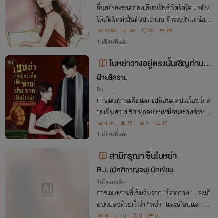
ชื่นชอบพระเอกธงเขียวเป็นชีวิตจิตใจ แต่ดัน!
ได้เกิดใหม่เป็นตัวประกอบ ที่พ่วงตำแหน่งเมี
ยแสนจืดชืดของตัวร้ายธงแดง ใครจะทนก็ท
11.5K
46
32
29
น! เธอจะหย่า พระเอกธงเขียวเท่านั้นคือคุณ
1 เดือนที่แล้ว
ค่าที่เธอคู่ควร
ใบหย่าวางอยู่ตรงนั้นเชิญท่านปร
จบ
ะธานเซ็นด้วยค่ะ
ฝ้ายสีคราม
จีน
การแต่งงานเพื่อแลกเปลี่ยนผลประโยชน์กล
ายเป็นความรัก ทุกอย่างเหมือนจะลงตัวหาก
ไม่ใช่เพราะรักแรกของเขากลับมา ความใจอ่อ
4.1K
78
1
47
นของสามีทำให้เธอยื่นคำขาด หากอยากหย่า
1 เดือนที่แล้ว
ก็เชิญลงนาม หญิงแกร่งอย่างเธอไม่ปรารถ
สามีกรุณาเซ็นใบหย่า
นาผู้ชายโลเล
B.J. (มัฑศิกาญจน) นักเขียน
รักโรแมนติก
การแต่งงานที่เริ่มต้นจาก "ข้อตกลง" และเกื
อบจบลงด้วยคำว่า "หย่า" และเกือบแลกด้ว
ย "ชีวิต" ณิชารีย์ ภรรยาที่ถูกทอดทิ้ง ต้องตา
30
0
0
0