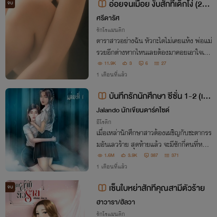
อ่อยจนเมื่อย งับสักทีเด็กโง่ (25
จบ
+):เปิดอ่านฟรีสามสิบเปอร์เซ็นต์ของ
ศรีดารัศ
เรื่อง (มีอีบุ๊ก)
รักโรแมนติก
ดาราสาวอย่างฉัน หัวกะไดไม่เคยแห้ง พ่อแม่
รวยอีกต่างหากไหนเลยต้องมาคอยเอาใจเจ้าเ
ด็กหน้าอ่อนที่เป็นเพียงเด็กในบ้าน ไม่รู้ว่าซื่อ
11.9K
3
6
27
หรือโง่กันแน่ ฉันอ่อยมันแทบจะป้อนเข้าปาก
1 เดือนที่แล้ว
อยู่ละ มันยังไม่รู้เลย
บันทึกรักนักศึกษา ซีซั่น 1-2 (เวอ
ร์ชั่น 70 เปอร์เซ็นต์)
Jalando นักเขียนดาร์คไซด์
อีโรติก
เมื่อเหล่านักศึกษาสาวต้องเผชิญกับชะตากรร
มอันเลวร้าย สุดท้ายแล้ว จะมีซักกี่คนที่หลุด
พ้นจากเงื้อมมือมาร
1.6M
3.9K
387
371
1 เดือนที่แล้ว
เซ็นใบหย่าสักทีคุณสามีตัวร้าย
จบ
ฮาวารา/ฮัลวา
รักโรแมนติก