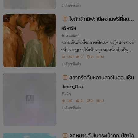
สว่าง เมื่อรู้ว่าสามีไม่เคยเลือกเธอเป็นที่หนึ่ง
2 เดือนที่แล้ว
เธอเลือกเดินออกมา ทั้งที่ยังรั
ใจภักดิ์ทมิฬ: เปิดอ่านฟรีสี่สิบเป
จบ
อร์เซ็นต์ของเรื่อง ( มีอีบุ๊ก )
ศรีดารัศ
รักโรแมนติก
ความเร้นลับที่รอการเปิดเผย หญิงสาวชาวป่
าที่ปรากฏกายให้เห็นอยู่บ่อยครั้ง ต่างก็พูดเป็
นเสียงเดียวกันว่าเธอช่างสวยงามราวกับนาง
1.1K
0
2
59
อัปสรา แต่สำหรับชาวบ้านในหมู่บ้านเร้นลับ
2 เดือนที่แล้ว
นั้นต่างก็เรียกเธอว่า แม่ครูอัปสรา!!!
สวาทรักกับหลานสาวในออนเซ็น
จบ
Raven_Dear
อีโรติก
1.4K
4
0
18
2 เดือนที่แล้ว
จดหมายลับในกระเป๋าคุณปู่ฮาโล