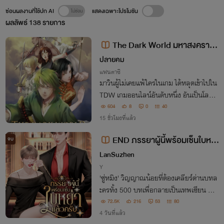
ซ่อนผลงานที่ใช้ปก AI
แสดงเฉพาะโปรโมชัน
ผลลัพธ์
138
รายการ
The Dark World มหาสงคราม
ออนไลน์กู้ปฐพี (เวอร์ชั่น 70 เปอร์เซ็
ปลายคม
นต์)
แฟนตาซี
มาวินผู้ไม่เคยแพ้ใครในเกม ได้หลุดเข้าไปใน
TDW เกมออนไลน์อันดับหนึ่ง อันเป็นโลกที่
เจ็บจริง ตายจริง ไม่มีปุ่มรีเซ็ตให้กด จากการ
604
8
0
40
เล่นเพื่อสะใจกลายเป็นดิ้นรนเอาชีวิตรอด สุ
15 ชั่วโมงที่แล้ว
ดท้ายเขาจะกลับสู่โลกได้หรือไม่
END ภรรยาผู้นี้พร้อมเซ็นใบหย่
จบ
าแล้วครับ (Mpreg)
LanSuzhen
Y
'ซู่หมิง' วิญญาณน้อยที่ต้องเคลียร์ด่านบทล
ะครทั้ง 500 บทเพื่อกลายเป็นเทพเซียน บท
ละครสุดท้ายถูกระบบส่งมาอยู่ในร่างตัวร้าย
72.5K
216
53
80
'จ้าวหมิง' โดยมีเป้าหมายทำให้ 'เฉินเฟย' ผู้เ
4 วันที่แล้ว