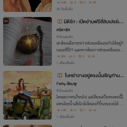
ว่าในเมื่อหัวใจเธอเรียกร้องใยเธอต้องหนีล่
3.9K
4
0
38
ะ!!! และเพื่อนรุ่นน้องของสามีที่ว่าก็เป็นถึงพ่
28 วันที่แล้ว
อเลี้ยง อดีตรักแรกของเธอ!
มิติรัก : เปิดอ่านฟรีสี่สิบเปอร์เซ็
จบ
นต์ของเรื่อง มีอีบุ๊ก
ศรีดารัศ
รักโรแมนติก
เขาต้องเลือกระหว่างช่วยเหลือเธอกับได้อยู่กั
บเธอที่นี่!!? และหากต้องการช่วยเหลือเธอให้
พ้นจากสภาพที่เป็นอยู่ตอนนี้ก็มีอยู่ทางเดียว
229
0
0
26
เขาต้องเขียนหนังสือให้จบและส่งสำนักพิมพ์
1 เดือนที่แล้ว
ก่อนที่เธอจะตกเป็นเมียของคนอื่น
ใบหย่าวางอยู่ตรงนั้นเชิญท่านน
ายพลเซ็นด้วยค่ะ
Fishy สีชมพู
รักโรแมนติก
ใครอยากทนก็ทนไป แต่เจียงเสวี่ยหรงคนนี้ไ
ม่ทนโรงน้ำแข็งใกล้เจ๊งเธอก็ปั้นจนรวยได้ แ
ล้วนับประสาอะไรกับสามีเฮ็งซวยที่หายไป เ
1.0K
3
1
14
ธอจะเขี่ยทิ้งเสียตอนนี้ก็ย่อมได้“ใบหย่าอยู่ตร
1 เดือนที่แล้ว
งนั้นเชิญท่านนายพลเซ็นด้วยค่ะ”