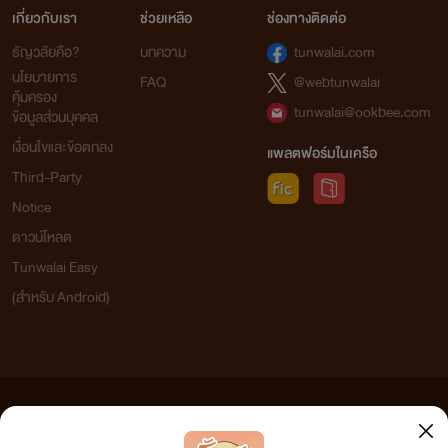
เกี่ยวกับเรา
ช่วยเหลือ
ช่องทางติดต่อ
ธัญวลัยคือ?
บทความ
tunwalai.com
นโยบายการ
FAQ
@webtunwalai
คุ้มครอง
tunwalai@ookbee.com
ข้อมูลส่วนบุคคล
เงื่อนไขและข้อตกลง
แพลตฟอร์มในเครือ
Third-Party
Notice
ดาวน์โหลด
Tunwalai Easy
(สำหรับ Android)
ข้อความที่ท่านได้อ่านจากเว็บไซต์นี้เกิดจากการเขียนโดยสาธารณชนและเผยแพร่โดยอัตโนมัติ ผู้ดูแล
เว็บไซต์แห่งนี้ไม่ได้เห็นด้วยและไม่ขอรับผิดชอบต่อข้อความใดๆ ทั้งสิ้น ดังนั้นผู้อ่านทุกท่านโปรดใช้