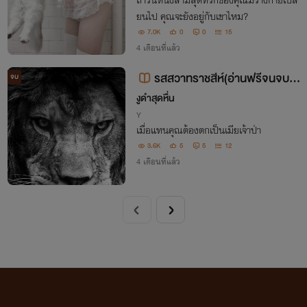
ถ้าวันหนึ่งสามีสุดที่รักของคุณมีร่างกายเปลี่
ยนไป คุณจะยังอยู่กับเขาไหม?
7.0K
0
0
15
4 เดือนที่แล้ว
รสสวาทราชสีห์(อ่านฟรีจนจบก่
จบ
อนติดเหรียญ)
งูดำสุดหื่น
Y
เมื่อแทนคุณต้องตกเป็นเมียเจ้าป่า
3.6K
5
5
12
4 เดือนที่แล้ว