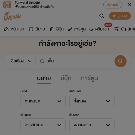
Tunwalai ธัญวลัย
เปิดแอป
เพื่อประสบการณ์ที่ดีกว่าบนมือถือ
เข้าสู่ระบบ
มาใหม่
หน้าแรก
นิยาย
อีบุ๊ก
การ์ตูน
ดรีมแชท
ธัญลิสต์
กำลังหาอะไรอยู่เอ่ย?
นิยาย
อีบุ๊ก
การ์ตูน
หมวด
สถานะจบ
ทุกหมวด
ทั้งหมด
เรียงตาม
ช่วงเวลา
การอัปเดต
ตลอดกาล