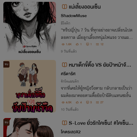
ป็นสามียอมเซ็นใบหย่าให้ได้!! แต่...?
แม่เลี้ยงออนเซ็น
ShadowMuse
อีโรติก
“ทริปญี่ปุ่น 7 วัน ที่ทุกอย่างอาจเปลี่ยนไปต
ลอดกาล เมื่อลูกเลี้ยงหนุ่มไฟแรง วางแผนค
รอบครองหัวใจและความใกล้ชิดของแม่เลี้ยง
1.6K
1
1
12
สาวสวย โดยที่พ่อไม่รู้เรื่อง... ความปรารถน
9 วันที่แล้ว
าที่ถูกกดไว้จะระเบิดออกมา
หมาเด็กขี้ตื๊อ VS ยัยป้าหน้าจืด :
จบ
เปิดอ่านฟรีสี่สิบเปอร์เซ็นต์ของเรื่อง
ศรีดารัศ
(มีอีบุ๊ก )
รักโรแมนติก
จากที่เคยให้ผู้หญิงวิ่งตาม กลับกลายเป็นว่า
ผมต้องมาคอยตามตื๊อยัยป้าผีดิบแทนซะงั้น
4.5K
4
3
27
10 วันที่แล้ว
S-Love ยั่วรักไคเซ็น! #ไคเซ็นxอั
จบ
นนา
โคตรเลวX2