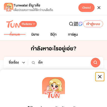
Tunwalai ธัญวลัย
เปิดแอป
เพื่อประสบการณ์ที่ดีกว่าบนมือถือ
Hetero
เข้าสู่ระบบ
ทั้งหมด
นิยาย
อีบุ๊ก
การ์ตูน
กำลังหาอะไรอยู่เอ่ย?
นิยาย
อีบุ๊ก
การ์ตูน
หมวดหมู่
สถานะจบ
ทั้งหมด
ทั้งหมด
เรียงตาม
ช่วงเวลา