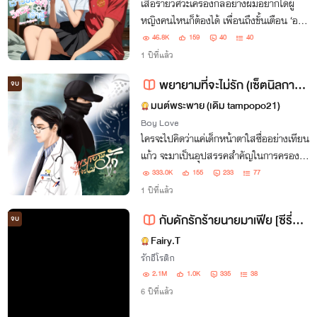
เสือร้ายวิศวะเครื่องกลอย่างผมอยากได้ผู้
หญิงคนไหนก็ต้องได้ เพื่อนถึงขั้นเตือน ‘อย่า
ไปฟันใครแล้วทิ้ง’ “ปกติกูเอาใครทุกคนก็
46.8K
159
40
40
เต็มใจหมด แต่ถ้าอะไรที่ท้าทายกูก็ยิ่งอยาก
1 ปีที่แล้ว
เอา…แม้ผู้หญิงจะไม่เต็มใจก็ตาม"
พยายามที่จะไม่รัก (เซ็ตนิลกาญจน์ทีม) มี E-book
จบ
มนต์พระพาย (เดิม tampopo21)
Boy Love
ใครจะไปคิดว่าแค่เด็กหน้าตาใสซื่ออย่างเทียน
แก้ว จะมาเป็นอุปสรรคสำคัญในการครองตัว
เป็นโสดของหมอกฤษผู้เย็นชาได้ อุตส่าห์
333.0K
155
233
77
พยายามที่จะไม่รักใครมาจนอายุ 35 แต่ดัน
1 ปีที่แล้ว
มาหวั่นไหวเพราะเด็กอายุ 20 ซะได้ งานเข้า
กับดักรักร้ายนายมาเฟีย [ซีรี่ส์เซ็ตที่1 เรื่องที่1]
จบ
แล้ว!
Fairy.T
รักอีโรติก
2.1M
1.0K
335
38
6 ปีที่แล้ว