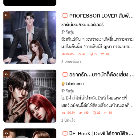
PROFESSOR LOVER สัมพันธ์ลับกับอาจารย์แสนร้าย-เซ็ตกาวน์สอนเกียร์ ซีรีส์อาจารย์ของคุณ
จบ
ชาร์เน่เชน/เชนเนอร์เลอร์
รักวัยรุ่น
สัมพันธ์ลับ ๆ ระหว่างเราเกิดขึ้นเพราะความ
เมาในคืนนั้น "การเงินมีปัญหา กรุณามาเอา
กับผม"
24.2K
48
19
43
3 เดือนที่แล้ว
อยากรัก...ยากนักก็ต้องเสี่ยง (เซอร์เวย์×มินนี่)
จบ
lalarinerin
รักวัยรุ่น
ไม่มีคำว่าไม่ได้สำหรับมินนี่ โดยเฉพาะพี่
เซอร์เวย์คนนี้ต่อให้ต้องเสี่ยงเเค่ไหนเธอก็
พร้อม "ถ้าพี่ไม่รู้สึกอะไรกับหนูเลยจริงๆ
150.7K
189
25
36
ทำไมตรงนั้นของพี่มัน..."
2 ปีที่แล้ว
มีE-Book | Devil ใต้อาณัติซาตาน
จบ