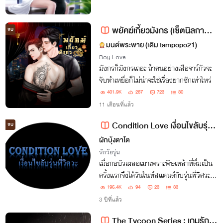
พยัคฆ์เกี้ยวมังกร (เซ็ตนิลกาญจน์ทีม) มีE-book
จบ
มนต์พระพาย (เดิม tampopo21)
Boy Love
มังกรก็มังกรเถอะ ถ้าคนอย่างเสือจาร์กัวจะ
จับทำเหยื่อก็ไม่น่าจะใช่เรื่องยากซักเท่าไหร่
401.9K
287
723
80
11 เดือนที่แล้ว
Condition Love เงื่อนไขลับรุ่นพี่วิศวะ
จบ
ผักบุ้งตาโต
รักวัยรุ่น
เมื่อกอบัวเผลอเมาเพราะพิษเหล้าที่ดื่มเป็น
ครั้งแรกจึงได้วันไนท์สแตนด์กับรุ่นพี่วิศวะ
หน้าหล่อซึ่งเป็นเจ้าของห้องคอนโดที่เธอ
196.4K
94
23
33
อาศัยอยู่ "มีครั้งแรกแล้ว พี่ขอมีครั้งต่อไป
3 ปีที่แล้ว
ด้วยได้มั้ย?"
The Tycoon Series : เกมรักในเงาอำนาจ [PWP] + [NC30+]