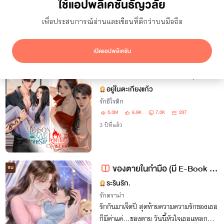
ใช้แอปพลิเคชันธัญวลัย
ยอดเข้าชม
7 วัน
เพื่อประสบการณ์อ่านและเขียนที่ดีกว่าบนมือถือ
ซ่อนผลงานที่ใช้ปก AI
แสดงเฉพาะโปรโมชัน
เปิดแอปพลิเคชัน
ผลลัพธ์
157
รายการ
POISON LOVE พิษรัก | LOVE POSITIONS พิษสวาท ( SM/ภาพประกอบ18+)
จบ
อยู่ในตะเกียงแก้ว
รักอีโรติก
5.0M
6.9K
7.0K
237
3 ปีที่แล้ว
ของตายในกำมือ (มี E-Book พร้อมโหลด+เปิดจองเล่ม) + เปิดจองเล่มทั้งเซ็ต
จบ
ระรินรัก.
รักดราม่า
รักกันมาเจ็ดปี สุดท้ายความความรักของเธอ
ก็มีค่าแค่...ของตาย วันนี้หัวใจเธอแหลก