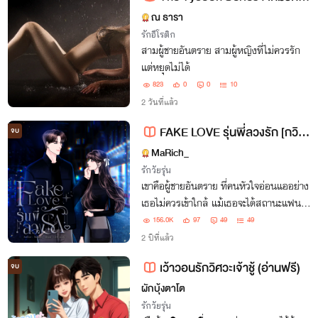
ณ ธารา
รักอีโรติก
สามผู้ชายอันตราย สามผู้หญิงที่ไม่ควรรัก
แต่หยุดไม่ได้
823
0
0
10
2 วันที่แล้ว
FAKE LOVE รุ่นพี่ลวงรัก [กวินXพิพลอย]
จบ
MaRich_
รักวัยรุ่น
เขาคือผู้ชายอันตราย ที่คนหัวใจอ่อนแออย่าง
เธอไม่ควรเข้าใกล้ แม้เธอจะได้สถานะแฟน
มาครอบครอง แต่กลับไม่เคยได้หัวใจของเขา
156.0K
97
49
49
2 ปีที่แล้ว
เว้าวอนรักวิศวะเจ้าชู้ (อ่านฟรี)
จบ
ผักบุ้งตาโต
รักวัยรุ่น