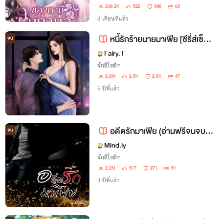
สลาย แต่เธอเก็บมันมาประกอบใหม่และเดิน
249.2K
522
398
60
จากไปโดยไม่หันหลัง และแล้วเขาก็กลับมา
3 เดือนที่แล้ว
แต่...เธอไม่ต้องการเขาอีกต่อไป
หนี้รักร้ายนายมาเฟีย [ซีรี่ส์เซ็ตที่1 เรื่องที่ 4]
จบ
Fairy.T
รักอีโรติก
2.8M
2.5K
2.8K
47
5 ปีที่แล้ว
อดีตรักมาเฟีย (อ่านฟรีจนจบ) (เซ็ตมาเฟียชุดที่1เรื่องที่1)
จบ
Mind.ly
รักอีโรติก
2.2M
517
271
51
3 ปีที่แล้ว