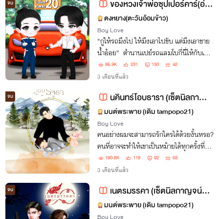
ของหวงเจ้าพ่อซุปเปอร์คาร์(อ่านฟรีจนจบ) เรื่องที่ 2 เซ็ตของหวง
จบ
ตงหยาง(ตะวันอ้อมข้าว)
Boy Love
"กูให้รถมึงไป ให้มึงเอาไปขับ แต่มึงเอาขาย
น้ำอ้อย" ตำนานเปย์รถแลมโบกี่นี่ให้กับเมีย
แต่เมียดันเอาไว้ขายน้ำอ้อยข้างทาง
86.9K
231
130
42
3 เดือนที่แล้ว
นคินทร์โอบธารา (เซ็ตนิลกาญจน์ทีม) มี E-book
จบ
มนต์พระพาย (เดิม tampopo21)
Boy Love
คนอย่างผมจะสามารถรักใครได้ด้วยงั้นหรอ?
คนที่อาจจะทำให้เขาเป็นหม้ายได้ทุกครั้งที่
สามีออกไปทำงาน และบางทีผมเองก็อาจจะ
190.8K
118
92
69
ทำให้คนที่รักต้องมาตายแทนผมได้อีก
3 เดือนที่แล้ว
เหมือนกัน ..มันไม่ทางหรอกที่ใครจะมารัก
เนตรมรรคา (เซ็ตนิลกาญจน์ทีม) มีE-book
จบ
คนอย่างเราๆ
มนต์พระพาย (เดิม tampopo21)
Boy Love