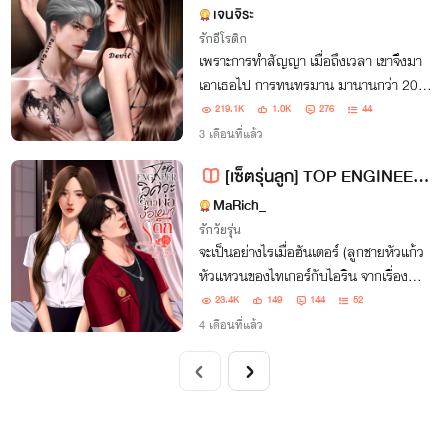
เจนจิระ
รักอีโรติก
เพราะการทำสัญญา เมื่อถึงเวลา เขาจึงมา
เอาเธอไป การทนทรมาน มานานกว่า 200
ปี กำลังจะสิ้นสุดลงแล้ว..
219.1K
1.0K
276
44
3 เดือนที่แล้ว
[เซ็ตรุ่นลูก] TOP ENGINEER วิศวะตัวพ่อ ง้อหมาเด็ก (ฮันเตอร์xแคลร์ร่า)
MaRich_
รักวัยรุ่น
จะเป็นอย่างไรเมื่อฮันเตอร์ (ลูกชายหัวแก้ว
หัวแหวนของไทเกอร์กับไอริน จากเรื่อง
FRIENDS SECRET รักลับของนายเพื่อน
23.4K
149
144
52
สนิท) ต้องมาตามจีบแคลร์ร่า (ลูกสาวของ
4 เดือนที่แล้ว
นาเดียกับหมอคีย์ จากเรื่อง HOT LOVE
อ้อนรักคุณหมอ)