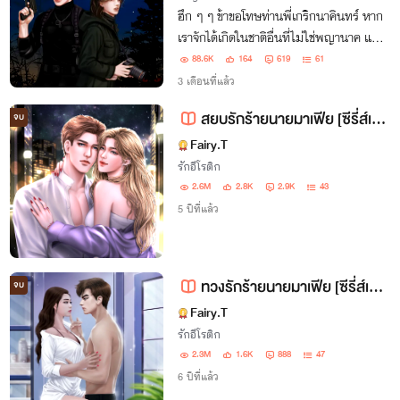
ฮึก ๆ ๆ ข้าขอโทษท่านพี่เกริกนาคินทร์ หาก
เราจักได้เกิดในชาติอื่นที่ไม่ใช่พญานาค แล้ว
เราวนเวียนมาพบเจอกัน ข้าจักชดใช้ความ
88.6K
164
619
61
เจ็บปวดนี้ให้พี่ และข้าจะเป็นฝ่ายบอกท่าน
3 เดือนที่แล้ว
เอง...ว่า..ข้ารักท่าน...รักเกินกว่าสิ่งใด
สยบรักร้ายนายมาเฟีย [ซีรี่ส์เซ็ตที่1 เรื่องที่3]
จบ
Fairy.T
รักอีโรติก
2.6M
2.8K
2.9K
43
5 ปีที่แล้ว
ทวงรักร้ายนายมาเฟีย [ซีรี่ส์เซ็ตที่1 เรื่องที่2]
จบ
Fairy.T
รักอีโรติก
2.3M
1.6K
888
47
6 ปีที่แล้ว