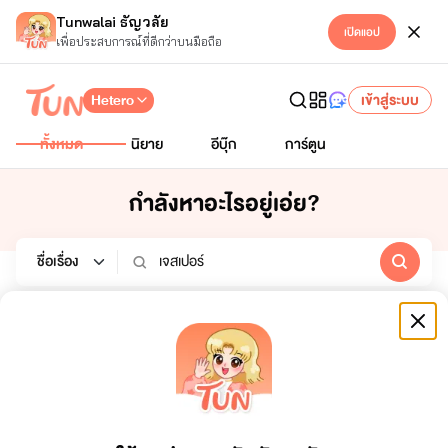
Tunwalai ธัญวลัย
เปิดแอป
เพื่อประสบการณ์ที่ดีกว่าบนมือถือ
Hetero
เข้าสู่ระบบ
ทั้งหมด
นิยาย
อีบุ๊ก
การ์ตูน
กำลังหาอะไรอยู่เอ่ย?
นิยาย
อีบุ๊ก
การ์ตูน
หมวดหมู่
สถานะจบ
ทั้งหมด
ทั้งหมด
เรียงตาม
ช่วงเวลา