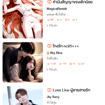
คำมั่นสัญญาของเด็กน้อย
MagicalReddit
แฟนตาซี/ไซไฟ
987
4
0
3
5 ปีที่แล้ว
โกงรัก nc25+++
Sky Blue
รักอีโรติก
11.0K
118
12
23
6 ปีที่แล้ว
Love Line ผู้ชายสายรัก
Jky Seny
รักวัยรุ่น