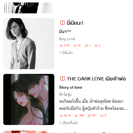
นี่เมียนะ!
มีนา^^
Boy Love
2.5K
37
1
4
7 ปีที่แล้ว
THE DARK LOVE เมียเจ้าพ่อ
Story of love
รักวัยรุ่น
จะเกิดอะไรขึ้น เมื่อ เจ้าพ่อสุดโหด ต้องมา
คอยรับมือกับ ผู้หญิงตัวร้าย ซึ่งพร้อมจะเข้า
มาป่วนหัวใจทุกเมื่อ!!
34.1K
488
301
6
7 เดือนที่แล้ว