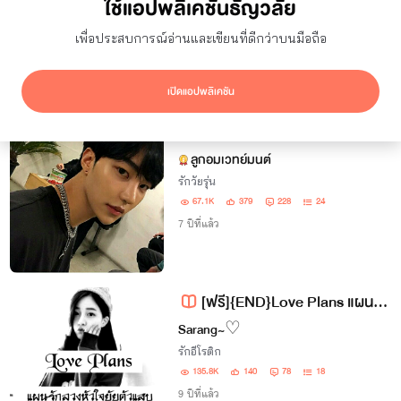
ใช้แอปพลิเคชันธัญวลัย
ยอดเข้าชม
7 วัน
เพื่อประสบการณ์อ่านและเขียนที่ดีกว่าบนมือถือ
ซ่อนผลงานที่ใช้ปก AI
แสดงเฉพาะโปรโมชัน
เปิดแอปพลิเคชัน
ผลลัพธ์
8
รายการ
Dangerous love รักอันตราย นายวิศวะ NC20+
ลูกอมเวทย์มนต์
รักวัยรุ่น
67.1K
379
228
24
7 ปีที่แล้ว
[ฟรี]{END}Love Plans แผนรักลวงหัวใจยัยตัวแสบ
Sarang~♡
รักอีโรติก
135.8K
140
78
18
9 ปีที่แล้ว